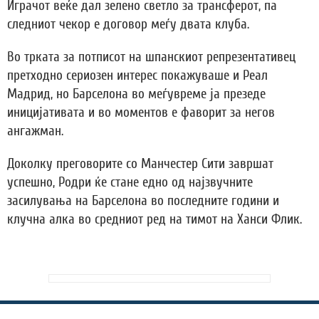
Играчот веќе дал зелено светло за трансферот, па
следниот чекор е договор меѓу двата клуба.
Во трката за потписот на шпанскиот репрезентативец
претходно сериозен интерес покажуваше и Реал
Мадрид, но Барселона во меѓувреме ја презеде
иницијативата и во моментов е фаворит за негов
ангажман.
Доколку преговорите со Манчестер Сити завршат
успешно, Родри ќе стане едно од најзвучните
засилувања на Барселона во последните години и
клучна алка во средниот ред на тимот на Ханси Флик.