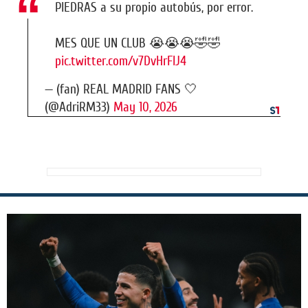
PIEDRAS a su propio autobús, por error.
MES QUE UN CLUB 😭😭😭🤣🤣
pic.twitter.com/v7DvHrFIJ4
— (fan) REAL MADRID FANS 🤍
(@AdriRM33)
May 10, 2026