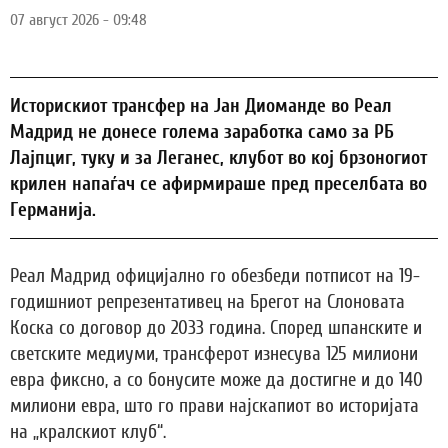
07 август 2026 - 09:48
Историскиот трансфер на Јан Диоманде во Реал
Мадрид не донесе голема заработка само за РБ
Лајпциг, туку и за Леганес, клубот во кој брзоногиот
крилен напаѓач се афирмираше пред преселбата во
Германија.
Реал Мадрид официјално го обезбеди потписот на 19-
годишниот репрезентативец на Брегот на Слоновата
Коска со договор до 2033 година. Според шпанските и
светските медиуми, трансферот изнесува 125 милиони
евра фиксно, а со бонусите може да достигне и до 140
милиони евра, што го прави најскапиот во историјата
на „кралскиот клуб“.