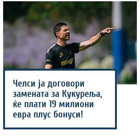
Челси ја договори
замената за Кукуреља,
ќе плати 19 милиони
евра плус бонуси!
07 август 2026 - 06:54