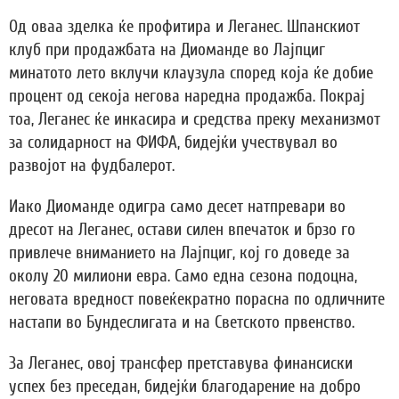
Од оваа зделка ќе профитира и Леганес. Шпанскиот
клуб при продажбата на Диоманде во Лајпциг
минатото лето вклучи клаузула според која ќе добие
процент од секоја негова наредна продажба. Покрај
тоа, Леганес ќе инкасира и средства преку механизмот
за солидарност на ФИФА, бидејќи учествувал во
развојот на фудбалерот.
Иако Диоманде одигра само десет натпревари во
дресот на Леганес, остави силен впечаток и брзо го
привлече вниманието на Лајпциг, кој го доведе за
околу 20 милиони евра. Само една сезона подоцна,
неговата вредност повеќекратно порасна по одличните
настапи во Бундеслигата и на Светското првенство.
За Леганес, овој трансфер претставува финансиски
успех без преседан, бидејќи благодарение на добро