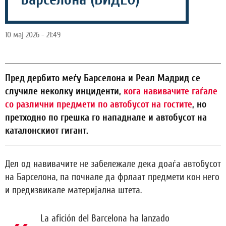
10 мај 2026 - 21:49
Пред дербито меѓу Барселона и Реал Мадрид се
случиле неколку инциденти,
кога навивачите гаѓале
со различни предмети по автобусот на гостите
, но
претходно по грешка го нападнале и автобусот на
каталонскиот гигант.
Дел од навивачите не забележале дека доаѓа автобусот
на Барселона, па почнале да фрлаат предмети кон него
и предизвикале материјална штета.
La afición del Barcelona ha lanzado