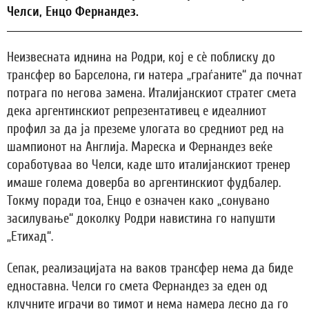
Челси, Енцо Фернандез.
Неизвесната иднина на Родри, кој е сѐ поблиску до
трансфер во Барселона, ги натера „граѓаните“ да почнат
потрага по негова замена. Италијанскиот стратег смета
дека аргентинскиот репрезентативец е идеалниот
профил за да ја преземе улогата во средниот ред на
шампионот на Англија. Мареска и Фернандез веќе
соработуваа во Челси, каде што италијанскиот тренер
имаше голема доверба во аргентинскиот фудбалер.
Токму поради тоа, Енцо е означен како „сонувано
засилување“ доколку Родри навистина го напушти
„Етихад“.
Сепак, реализацијата на ваков трансфер нема да биде
едноставна. Челси го смета Фернандез за еден од
клучните играчи во тимот и нема намера лесно да го