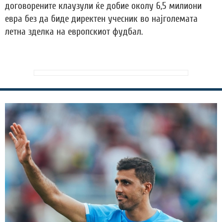
договорените клаузули ќе добие околу 6,5 милиони
евра без да биде директен учесник во најголемата
летна зделка на европскиот фудбал.