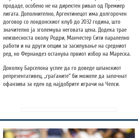
продаде, особено не на директен ривал од Премиер
лигата. Дополнително, Аргентинецот има долгорочен
договор со лондонскиот клуб до 2032 година, што
значително ја зголемува неговата цена. Додека трае
неизвесноста околу Родри, Манчестер Сити паралелно
работи и на други опции за засилување на средниот
ред, но Фернандез останува првиот избор на Мареска.
Доколку Барселона успее да го доведе шпанскиот
репрезентативец, „граѓаните“ би можеле да започнат
офанзива за еден од најдобрите играчи на Челси.