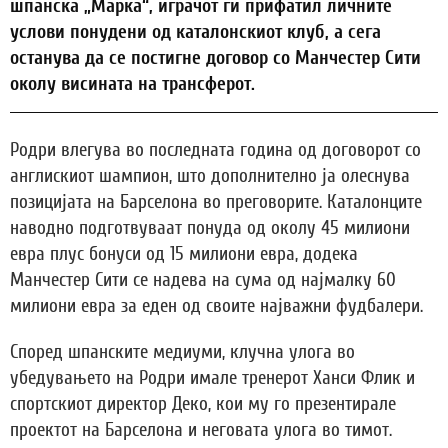
шпанска „Марка“, играчот ги прифатил личните
услови понудени од каталонскиот клуб, а сега
останува да се постигне договор со Манчестер Сити
околу висината на трансферот.
Родри влегува во последната година од договорот со
англискиот шампион, што дополнително ја олеснува
позицијата на Барселона во преговорите. Каталонците
наводно подготвуваат понуда од околу 45 милиони
евра плус бонуси од 15 милиони евра, додека
Манчестер Сити се надева на сума од најмалку 60
милиони евра за еден од своите најважни фудбалери.
Според шпанските медиуми, клучна улога во
убедувањето на Родри имале тренерот Ханси Флик и
спортскиот директор Деко, кои му го презентирале
проектот на Барселона и неговата улога во тимот.