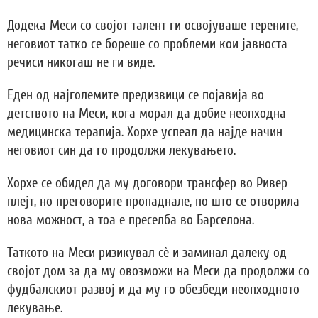
Додека Меси со својот талент ги освојуваше терените,
неговиот татко се бореше со проблеми кои јавноста
речиси никогаш не ги виде.
Еден од најголемите предизвици се појавија во
детството на Меси, кога морал да добие неопходна
медицинска терапија. Хорхе успеал да најде начин
неговиот син да го продолжи лекувањето.
Хорхе се обидел да му договори трансфер во Ривер
плејт, но преговорите пропаднале, по што се отворила
нова можност, а тоа е преселба во Барселона.
Таткото на Меси ризикувал сè и заминал далеку од
својот дом за да му овозможи на Меси да продолжи со
фудбалскиот развој и да му го обезбеди неопходното
лекување.