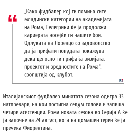
„Како фудбалер кој ги помина сите
младински категории на академијата
на Рома, Пелегрини ќе ја продолжи
кариерата носејќи ги нашите бои.
Одлуката на Лоренцо со задоволство
да ја прифати понудата покажува
дека целосно ги прифаќа визијата,
проектот и вредностите на Рома“,
соопштија од клубот.
Италијанскиот фудбалер минатата сезона одигра 33
натпревари, на кои постигна седум голови и запиша
четири асистенции. Рома новата сезона во Серија А ќе
ја започне на 24 август, кога на домашен терен ќе ја
пречека Фиорентина.