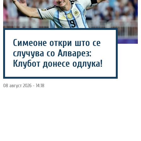
Симеоне откри што се
случува со Алварез:
Клубот донесе одлука!
08 август 2026 - 14:18
Тренерот на Атлетико Мадрид, Диего Симеоне
зборуваше за иднината на Хулијан Алварез, кој
покажа интерес да потпише за Барселона, но
најверојатно такво нешто нема да се слулчи.