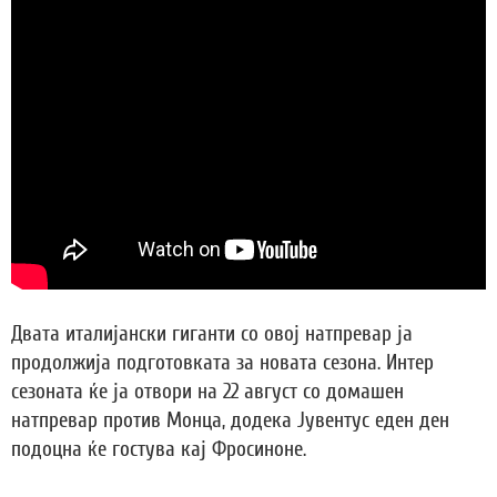
Двата италијански гиганти со овој натпревар ја
продолжија подготовката за новата сезона. Интер
сезоната ќе ја отвори на 22 август со домашен
натпревар против Монца, додека Јувентус еден ден
подоцна ќе гостува кај Фросиноне.