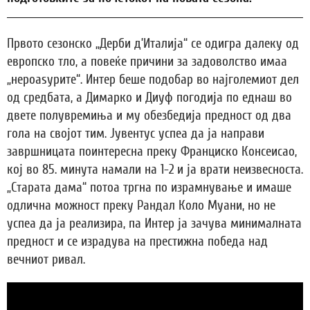
Првото сезонско „Дерби д’Италија“ се одигра далеку од
европско тло, а повеќе причини за задоволство имаа
„нероаѕурите“. Интер беше подобар во најголемиот дел
од средбата, а Димарко и Диуф погодија по еднаш во
двете полувремиња и му обезбедија предност од два
гола на својот тим. Јувентус успеа да ја направи
завршницата поинтересна преку Франциско Консеисао,
кој во 85. минута намали на 1-2 и ја врати неизвесноста.
„Старата дама“ потоа тргна по израмнување и имаше
одлична можност преку Рандал Коло Муани, но не
успеа да ја реализира, па Интер ја зачува минималната
предност и се израдува на престижна победа над
вечниот ривал.