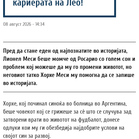
кариерата на Лео!
08 август 2026 - 14:34
Пред да стане еден од најпознатите во историјата,
Лионел Меси беше момче од Росарио со голем сон и
проблем кој можеше да му го промени животот, но
неговиот татко Хорхе Меси му помогна да се запише
во историјата.
Хорхе, кој починал синоќа во болница во Аргентина,
беше човекот кој се грижеше за сè што се случува зад
затворени врати во животот на фудбалот, донесе
одлуки кои му ги обезбедија најдобрите услови на
својот син за развој.