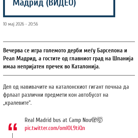
Мадрид (ВИДЕО)
10 мај 2026 - 20:56
Вечерва се игра големото дерби меѓу Барселона и
Реал Мадрид, а гостите од главниот град на Шпанија
имаа непријатен пречек во Каталонија.
Дел од навивачите на каталонскиот гигант почнаа да
фрлаат различни предмети кон автобусот на
„кралевите“.
Real Madrid bus at Camp Nou🫣🤯
pic.twitter.com/omIOL9tiQn