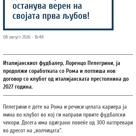
останува верен на
својата прва љубов!
08 август 2026 - 16:48
Италијанскиот фудбалер, Лоренцо Пелегрини, ја
продолжи соработката со Рома и потпиша нов
договор со клубот од италијанската престолнина до
2027 година.
Пелегрини е дете на Рома и речиси целата кариера ја
мина во клубот во кој ги направи првите фудбалски
чекори. Досега има одиграно повеќе од 300 натпревари
во дресот на „волчицата“.