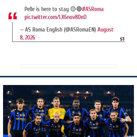
Pelle is here to stay 🟡🔴
#ASRoma
pic.twitter.com/LX6nov8DnD
— AS Roma English (@ASRomaEN)
August
8, 2026