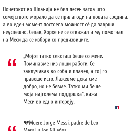
Почетокот во Шпанија не бил лесен затоа што
семејството морало да се прилагоди на новата средина,
а во еден момент постоела можност сè да заврши
неуспешно. Сепак, Хорхе не се откажал и му помогнал
на Меси да се избори со предизвиците.
„Мојот татко секогаш беше со мене.
Поминавме низ лоши работи. Се
заклучував во соба и плачев, а тој го
правеше исто. Лажевме дека сме
добро, но не бевме. Татко ми беше
моја најголема поддршка“, кажа
Меси во едно интервју.
💔Muere Jorge Messi, padre de Leo
Messi, a los 68 años