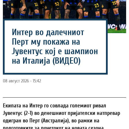
Интер во далечниот
Перт му покажа на
Јувентус кој е шампион
на Италија (ВИДЕО)
08 август 2026 - 15:42
Екипата на Интер го совлада големиот ривал
Јувентус (2-1) во денешниот пријателски натпревар
одигран во Перт (Австралија), во рамки на
подготовките за почетокот на новата сезона.