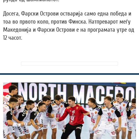
Досега, Фарски Острови остварија само една победа и
тоа во првото коло, против Финска. Натпреварот меѓу
Македонија и Фарски Острови е на програмата утре од
12 часот.