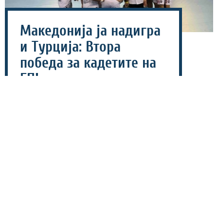
Македонија ја надигра
и Турција: Втора
победа за кадетите на
ЕП!
04 август 2026 - 13:38
Македонската кадетска ракометна репрезентација
славеше со 29-27 против Турција за втора победа на
Европското првенство (ЕП) во Белград.
Турција беше подобар тим во првото полувреме и ги