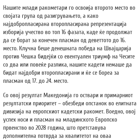
Нашите млади ракометари го освоија второто место во
својата група од разигрувањето, а како
најдобропласирана второпласирана репрезентација
изборија учество во топ 16 фазата, каде ќе продолжат
да се борат за конечен пласман од деветтото до 16.
место. Клучна беше денешната победа на Швајцарија
против Чешка бидејќи со евентуален триумф на Чесите
со два или повеќе разлика, нашите кадети немаше да
бидат најдобри второпласирани и ќе се бореа за
пласман од 17. до 24. место.
Со овој резултат Македонија го оствари и примарниот
резултатски приоритет – обезбеди опстанок во елитната
дивизија на европскиот кадетски ракомет. Воедно, овој
успех носи и пласман на младинското Европско
првенство во 2028 година, што претставува
дополнителна потврда за квалитетот на оваа