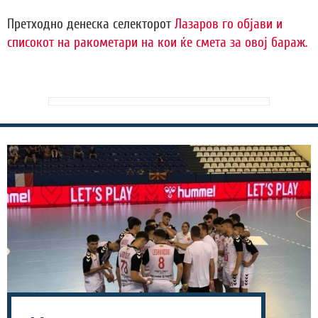
Претходно денеска селекторот
Лазаров го објави и
списокот на ракометари на кои ќе смета за овој бараж.