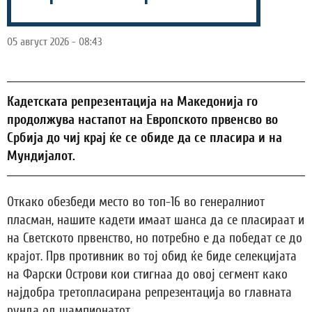
05 август 2026 - 08:43
Кадетската репрезентација на Македонија го
продолжува настапот на Европското првенсво во
Србија до чиј крај ќе се обиде да се пласира и на
Мундијалот.
Откако обезбеди место во топ-16 во генералниот
пласман, нашите кадети имаат шанса да се пласираат и
на Светското првенство, но потребно е да победат се до
крајот. Прв противник во тој обид ќе биде селекцијата
на Фарски Острови кои стигнаа до овој сегмент како
најдобра третопласирана репрезентација во главната
рунда од шампионатот.