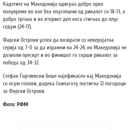
Кадетите на Македонија одиграа добро прво
полувреме во кое беа поуспешни од ривалот со 18-13, а
добро тргнаа и во вториот дел кога стигнаа до плус
седум (24-17).
Фарски Острови успеа да возврати со неверојатна
серија од 7-0 за да израмни на 24-24, но Македонија не
дозволи пресврт и во финишот го скрши ривалот за
победа од 34-32.
Стефан Ѓоргиевски беше најефикасен кај Македонија
со осум голови, додека Скипаготу постигна 12 погодоци
за Фарски Острови.
Фото: РФМ