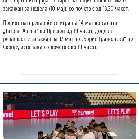
во својата историја. Собирот на националниот тим е
закажан за недела (10 мај), со почеток од 13.30 часот.
Првиот натпревар ќе се игра на 14 мај во салата
„Татран Арена“ во Прешов од 19 часот, додека
реваншот е закажан за 17 мај во „Борис Трајковски“ во
Скопје, исто така со почеток во 19 часот.