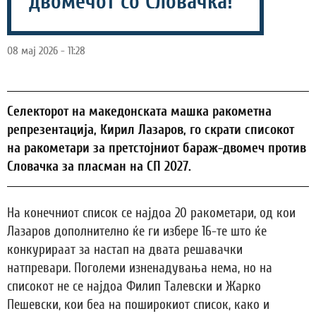
двомечот со Словачка!
08 мај 2026 - 11:28
Селекторот на македонската машка ракометна
репрезентација, Кирил Лазаров, го скрати списокот
на ракометари за претстојниот бараж-двомеч против
Словачка за пласман на СП 2027.
На конечниот список се најдоа 20 ракометари, од кои
Лазаров дополнително ќе ги избере 16-те што ќе
конкурираат за настап на двата решавачки
натпревари. Поголеми изненадувања нема, но на
списокот не се најдоа Филип Талевски и Жарко
Пешевски, кои беа на поширокиот список, како и