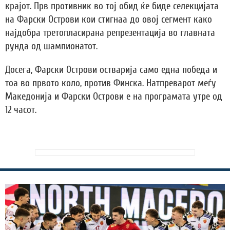
крајот. Прв противник во тој обид ќе биде селекцијата
на Фарски Острови кои стигнаа до овој сегмент како
најдобра третопласирана репрезентација во главната
рунда од шампионатот.
Досега, Фарски Острови остварија само една победа и
тоа во првото коло, против Финска. Натпреварот меѓу
Македонија и Фарски Острови е на програмата утре од
12 часот.