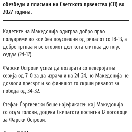
обезбеди и пласман на Светското првенство (СП) во
2027 година.
Кадетите на Македонија одиграа добро прво
полувреме во кое беа поуспешни од ривалот со 18-13, а
добро тргнаа и во вториот дел кога стигнаа до плус
седум (24-17).
Фарски Острови успеа да возврати со неверојатна
серија од 7-0 за да израмни на 24-24, но Македонија не
дозволи пресврт и во финишот го скрши ривалот за
победа од 34-32.
Стефан Ѓоргиевски беше најефикасен кај Македонија
со осум голови, додека Скипаготу постигна 12 погодоци
за Фарски Острови.