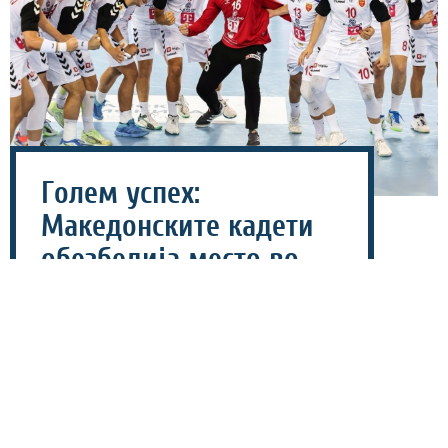
Голем успех:
Македонските кадети
обезбедија место во
Топ 16 на ЕП
04 август 2026 - 19:44
Машката кадетска ракометна репрезентација на