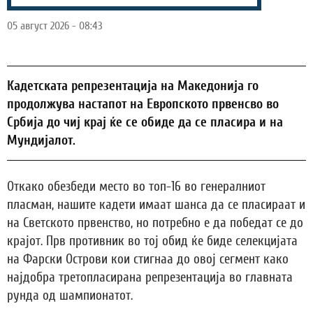
05 август 2026 - 08:43
Кадетската репрезентација на Македонија го
продолжува настапот на Европското првенсво во
Србија до чиј крај ќе се обиде да се пласира и на
Мундијалот.
Откако обезбеди место во топ-16 во генералниот
пласман, нашите кадети имаат шанса да се пласираат и
на Светското првенство, но потребно е да победат се до
крајот. Прв противник во тој обид ќе биде селекцијата
на Фарски Острови кои стигнаа до овој сегмент како
најдобра третопласирана репрезентација во главната
рунда од шампионатот.