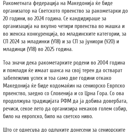
Ракометната федерација на Македонија ќе биде
организатор на Светското првенство за ракометарки до
20 години, во 2024 година. Се кандидираше за
организација на вкупно четири првенства во машка и
во женска конкуренција, во младинските категории, за
СП 2024 за младинки (У18) и за СП за јуниори (У20) и
младинци (У18) во 2025 година.
Тоа значи дека ракометарките родени во 2004 година
и помлади ќе имаат шанса на свој терен да остварат
забележлив успех и тоа само две години откако
Македонија ќе биде кодомаќин на сениорско Еврпско
првенство, заедно со Словенија и со Црна Гора. Со ова
продолжува традицијата РФМ да ја добива довербата,
речиси, секое лето да организира некаков голем собир,
било на европско, било на светско ниво.
Што се однесува до одлуките донесени за сениорските