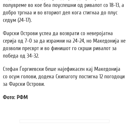
полувреме во кое беа поуспешни од ривалот со 18-13, а
добро тргнаа и во вториот дел кога стигнаа до плус
седум (24-17).
Фарски Острови успеа да возврати со неверојатна
серија од 7-0 за да израмни на 24-24, но Македонија не
дозволи пресврт и во финишот го скрши ривалот за
победа од 34-32.
Стефан Ѓоргиевски беше најефикасен кај Македонија
со осум голови, додека Скипаготу постигна 12 погодоци
за Фарски Острови.
Фото: РФМ