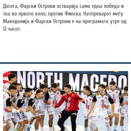
Досега, Фарски Острови остварија само една победа и
тоа во првото коло, против Финска. Натпреварот меѓу
Македонија и Фарски Острови е на програмата утре од
12 часот.