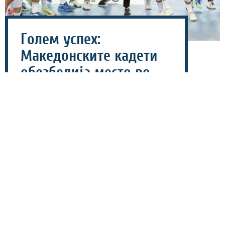
Голем успех:
Македонските кадети
обезбедија место во
Топ 16 на ЕП
04 август 2026 - 19:44
Машката кадетска ракометна репрезентација на
Македонија официјално обезбеди пласман меѓу
најдобрите 16 селекции на континентот.