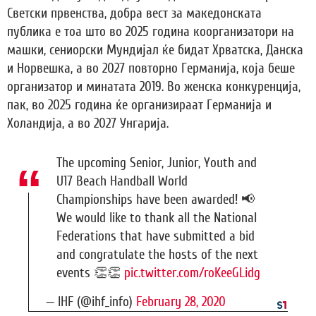
Светски првенства, добра вест за македонската
публика е тоа што во 2025 година коорганизатори на
машки, сениорски Мундијал ќе бидат Хрватска, Данска
и Норвешка, а во 2027 повторно Германија, која беше
организатор и минатата 2019. Во женска конкуренција,
пак, во 2025 година ќе организираат Германија и
Холандија, а во 2027 Унгарија.
The upcoming Senior, Junior, Youth and
U17 Beach Handball World
Championships have been awarded! 📢
We would like to thank all the National
Federations that have submitted a bid
and congratulate the hosts of the next
events 👏👏
pic.twitter.com/roKeeGLidg
— IHF (@ihf_info)
February 28, 2020