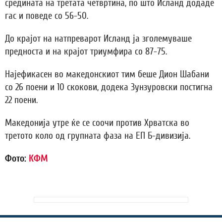
средината на третата четвртина, по што Исланд додаде
гас и поведе со 56-50.
До крајот на натпреварот Исланд ја зголемуваше
предноста и на крајот триумфира со 87-75.
Најефикасен во македонскиот тим беше Дион Шабани
со 26 поени и 10 скокови, додека Зунзуровски постигна
22 поени.
Македонија утре ќе се соочи против Хрватска во
третото коло од групната фаза на ЕП Б-дивизија.
Фото:
КФМ