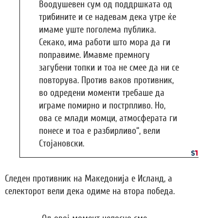
Воодушевен сум од поддршката од
трибините и се надевам дека утре ќе
имаме уште поголема публика.
Секако, има работи што мора да ги
поправиме. Имавме премногу
загубени топки и тоа не смее да ни се
повторува. Против ваков противник,
во одредени моменти требаше да
играме помирно и пострпливо. Но,
ова се млади момци, атмосферата ги
понесе и тоа е разбирливо“, вели
Стојановски.
Следен противник на Македонија е Исланд, а
селекторот вели дека одиме на втора победа.