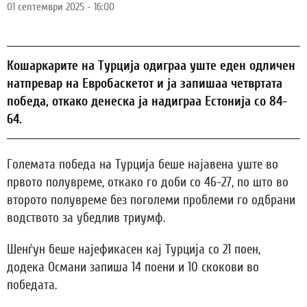
01 септември 2025 - 16:00
Кошаркарите на Турција одиграа уште еден одличен
натпревар на Евробаскетот и ја запишаа четвртата
победа, откако денеска ја надиграа Естонија со 84-
64.
Големата победа на Турција беше најавена уште во
првото полувреме, откако го доби со 46-27, по што во
второто полувреме без поголеми проблеми го одбрани
водството за убедлив триумф.
Шенѓун беше најефикасен кај Турција со 21 поен,
додека Османи запиша 14 поени и 10 скокови во
победата.