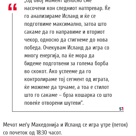
„Од овој момент целосно сме
насочени кон следниот натпревар. Ќе
го анализираме Исланд и ќе се
подготвиме максимално, затоа што
сакаме да го направиме и вториот
чекор, односно да стигнеме до нова
победа. Очекувам Исланд да игра со
многу енергија, па ќе мора да
бидеме подготвени за голема борба
во скокот. Ако успееме да го
контролираме тој сегмент од играта,
ќе можеме да трчаме, а тоа е стилот
што го сакаме – брза кошарка со што
повеќе отворени шутеви“.
Мечот меѓу Македонија и Исланд се игра утре (петок)
со почеток од 18:30 часот.