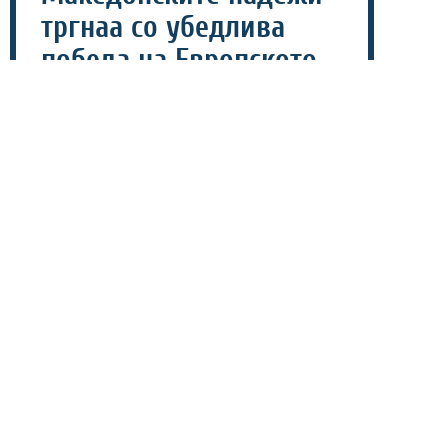
тргнаа со убедлива
победа на Европското
првенство
06 август 2026 - 20:47
Кадетската репрезентација на Македонија со
убедлива победа против Кипар ги отвори настапите
на Б-Европското првенство, кое денеска стартуваше
во нашата земја.
Нашите млади кошаркари триумфираа со 82-63 и уште
на самиот старт испратија јасна порака дека се
подготвени за битка за едно од првите две места во