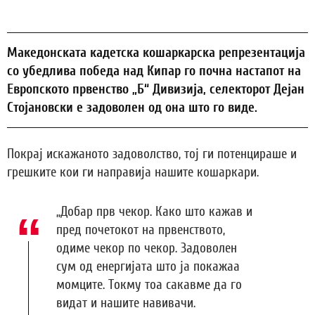
Македонската кадетска кошаркарска репрезентација
со убедлива победа над Кипар го почна настапот на
Европското првенство „Б“ Дивизија, селекторот Дејан
Стојановски е задоволен од она што го виде.
Покрај искажаното задоволство, тој ги потенцираше и
грешките кои ги направија нашите кошаркари.
„Добар прв чекор. Како што кажав и
пред почетокот на првенството,
одиме чекор по чекор. Задоволен
сум од енергијата што ја покажаа
момците. Токму тоа сакавме да го
видат и нашите навивачи.