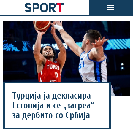
Турција ја декласира
Естонија и се „загреа“
за дербито со Србија