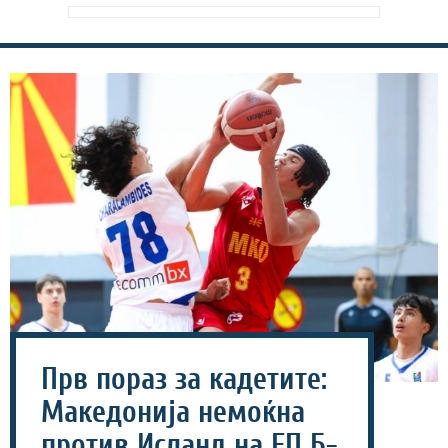
Прв пораз за кадетите:
Македонија немоќна
против Исланд на ЕП Б-