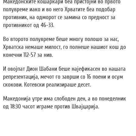
Македонските кошаркари беа пристојни во првото
полувреме иако и во него Хрватите беа подобар
противник, на одморот се замина со предност за
противникот од 46-33.
Во второто полувреме беше многу полошо за нас,
Хрватска немаше милост, го полнеше нашиот кош до
конечни 112-57 за нив.
И овојпат Дион Шабани беше најефикасен во нашата
репрезентација, мечот го заврши со 16 поени и осум
скокови. Котевски реализираше десет.
Македонија утре има слободен ден, а во понеделник
од 18:30 часот играме против Швајцарија.