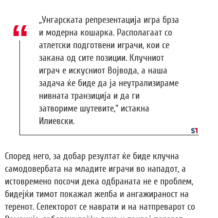
„Унгарската репрезентација игра брза
и модерна кошарка. Располагаат со
атлетски подготвени играчи, кои се
закана од сите позиции. Клучниот
играч е искусниот Војвода, а наша
задача ќе биде да ја неутрализираме
нивната транзиција и да ги
затвориме шутевите,“ истакна
Илиевски.
Според него, за добар резултат ќе биде клучна
самодовербата на младите играчи во нападот, а
истовремено посочи дека одбраната не е проблем,
бидејќи тимот покажал желба и ангажираност на
теренот. Селекторот се наврати и на натпреварот со