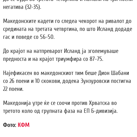
негатива (32-35).
Македонските кадети го следеа чекорот на ривалот до
средината на третата четвртина, по што Исланд додаде
гас и поведе со 56-50.
До крајот на натпреварот Исланд ја зголемуваше
предноста и на крајот триумфира со 87-75.
Најефикасен во македонскиот тим беше Дион Шабани
со 26 поени и 10 скокови, додека Зунзуровски постигна
22 поени.
Македонија утре ќе се соочи против Хрватска во
третото коло од групната фаза на ЕП Б-дивизија.
Фото:
КФМ