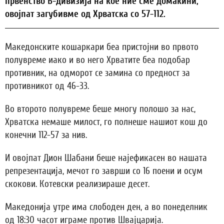
првенство Б-дивизија на кое ние сме домаќини,
овојпат загубивме од Хрватска со 57-112.
Македонските кошаркари беа пристојни во првото
полувреме иако и во него Хрватите беа подобар
противник, на одморот се замина со предност за
противникот од 46-33.
Во второто полувреме беше многу полошо за нас,
Хрватска немаше милост, го полнеше нашиот кош до
конечни 112-57 за нив.
И овојпат Дион Шабани беше најефикасен во нашата
репрезентација, мечот го заврши со 16 поени и осум
скокови. Котевски реализираше десет.
Македонија утре има слободен ден, а во понеделник
од 18:30 часот играме против Швајцарија.