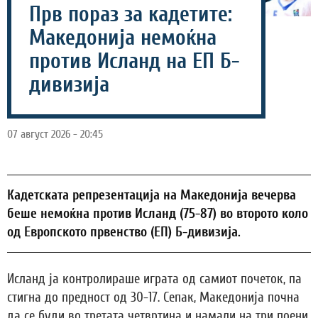
Прв пораз за кадетите:
Македонија немоќна
против Исланд на ЕП Б-
дивизија
07 август 2026 - 20:45
Кадетската репрезентација на Македонија вечерва
беше немоќна против Исланд (75-87) во второто коло
од Европското првенство (ЕП) Б-дивизија.
Исланд ја контролираше играта од самиот почеток, па
стигна до предност од 30-17. Сепак, Македонија почна
да се буди во третата четвртина и намали на три поени