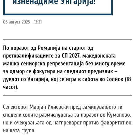
изненадиме Унгарија!“
06 август 2025 - 13:31
По поразот од Романија на стартот од
претквалификациите за СП 2027, македонската
машка сениорска репрезентација без многу време
за одмор се фокусира на следниот предизвик –
дуелот со Унгарија, кој се игра в сабота во Солнок (18
часот).
Селекторот Марјан Илиевски пред заминувањето ги
сподели своите размислувања за поразот во Куманово,
но и очекувањата од натпреварот против фаворитот во
нашата група.