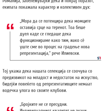
Романија, забележувајќи дека и покрај поразот,
екипата покажала карактер и колективен дух:
„Мора да се потенцира дека момците
оставија срце на теренот. Тоа беше
дуел каде се гледаше дека
функционираме како тим, иако сè
уште сме во процес на градење нова
репрезентација,“ рече Илиевски.
Тој укажа дека нашата селекција се соочува со
предизвикот на младост и недостаток на искуство,
бидејќи повеќето од репрезентативците немаат
водечка улога во своите клубови.
„Бројките не се пресудни.
Индивидуалниот квалитет не значи