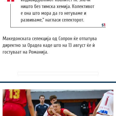
ништо без тимска хемија. Колективот
е она што мора да го негуваме и
развиваме,“ нагласи селекторот.
Македонската селекција од Сопрон ќе отпатува
директно за Орадеа каде што на 13 август ќе ѝ
гостуваат на Романија.