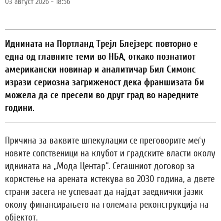
03 август 2026 - 18:56
Иднината на Портланд Трејл Блејзерс повторно е
една од главните теми во НБА, откако познатиот
американски новинар и аналитичар Бил Симонс
изрази сериозна загриженост дека франшизата би
можела да се пресели во друг град во наредните
години.
Причина за ваквите шпекулации се преговорите меѓу
новите сопственици на клубот и градските власти околу
иднината на „Мода Центар“. Сегашниот договор за
користење на арената истекува во 2030 година, а двете
страни засега не успеваат да најдат заеднички јазик
околу финансирањето на големата реконструкција на
објектот.