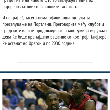
градот не е на нивото што го заслужува една од
најпрепознатливите франшизи во лигата.
И покрај сè, засега нема официјална одлука за
преселување на Портланд. Преговорите меѓу клубот и
градските власти продолжуваат, а многумина веруваат
дека ќе биде пронајдено решение со кое Трејл Блејзерс
ќе останат во Орегон и по 2030 година.