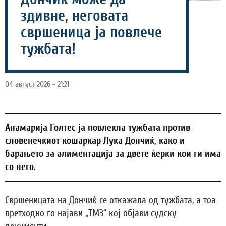
здивне, неговата
свршеница ја повлече
тужбата!
04 август 2026 - 21:21
Анамарија Голтес ја повлекла тужбата против
словенечкиот кошаркар Лука Дончиќ, како и
барањето за алиментација за двете ќерки кои ги има
со него.
Свршеницата на Дончиќ се откажала од тужбата, а тоа
претходно го најави „ТМЗ“ кој објави судску