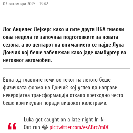
03 октомври 2025 - 13:42
Лос Анџелес Лејкерс како и сите други НБА тимови
оваа недела ги започнаа подготовките за новата
сезона, а во центарот на вниманието се најде Лука
Дончиќ кој беше забележан како јаде хамбургер во
неговиот автомобил.
Една од главните теми во текот на летото беше
физичката форма на Дончиќ кој успеа да направи
неверојатна трансформација откако претходно често
беше критикуван поради вишокот килограми.
Luka got caught on a late-night In-N-
Out run 😂
pic.twitter.com/esABrc7mDC