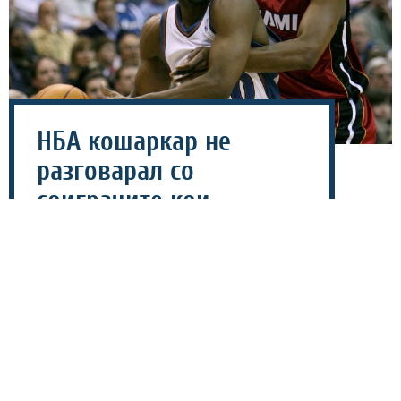
НБА кошаркар не
разговарал со
соиграчите кои
заработувале помалку
од 5 милиони!
01 август 2026 - 09:08
Поранешната НБА-ѕвезда, Гилберт Аренас, повторно