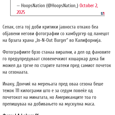
— HoopsNation (@HoopsNation_)
October 2,
2025
Сепак, сега тој доби критики јавноста откако беа
објавени негови фотографии со хамбургер од ланецот
на брзата храна „In-N-Out Burger“ во Калифорнија.
Фотографиите брзо станаа вирални, а дел од фановите
го предупредуваат словенечкиот кошаркар дека би
можел да тргне по старите патеки пред самиот почеток
на сезонаата.
Инаку, Дончиќ на мерењата пред оваа сезона беше
тежок 111 килограми што е за седум повеќе од
почетокот на минатата, но Американците тоа го
препишуваа на добивањето на мускулна маса.