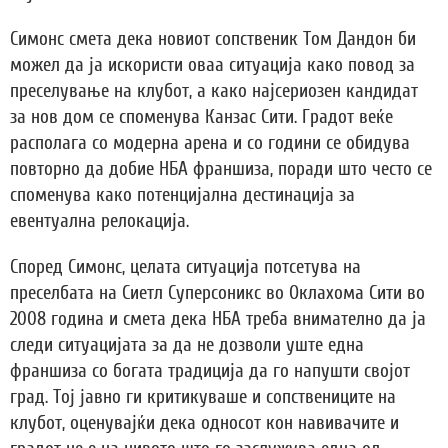
Симонс смета дека новиот сопственик Том Дандон би
можел да ја искористи оваа ситуација како повод за
преселување на клубот, а како најсериозен кандидат
за нов дом се споменува Канзас Сити. Градот веќе
располага со модерна арена и со години се обидува
повторно да добие НБА франшиза, поради што често се
споменува како потенцијална дестинација за
евентуална релокација.
Според Симонс, целата ситуација потсетува на
преселбата на Сиетл Суперсоникс во Оклахома Сити во
2008 година и смета дека НБА треба внимателно да ја
следи ситуацијата за да не дозволи уште една
франшиза со богата традиција да го напушти својот
град. Тој јавно ги критикуваше и сопствениците на
клубот, оценувајќи дека односот кон навивачите и