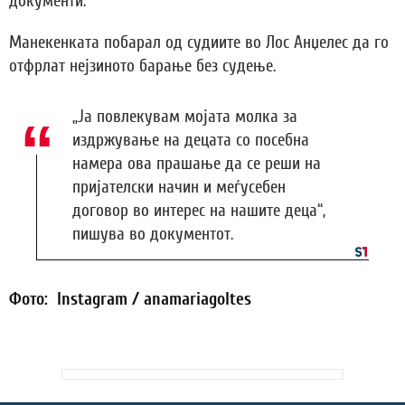
документи.
Манекенката побарал од судиите во Лос Анџелес да го
отфрлат нејзиното барање без судење.
„Ја повлекувам мојата молка за
издржување на децата со посебна
намера ова прашање да се реши на
пријателски начин и меѓусебен
договор во интерес на нашите деца“,
пишува во документот.
Фото: Instagram / anamariagoltes