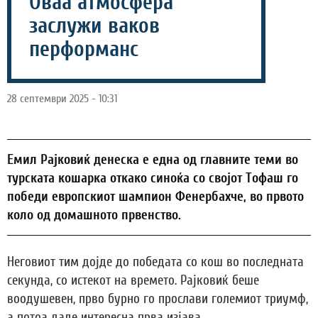
Оваа атмосфера
заслужи ваков
перформанс
28 септември 2025 - 10:31
Емил Рајковиќ денеска е една од главните теми во
турската кошарка откако синоќа со својот Тофаш го
победи европскиот шампион Фенербахче, во првото
коло од домашното првенство.
Неговиот тим дојде до победата со кош во последната
секунда, со истекот на времето. Рајковиќ беше
воодушевен, прво бурно го прослави големиот триумф,
а потоа даде интересна прва изјава.