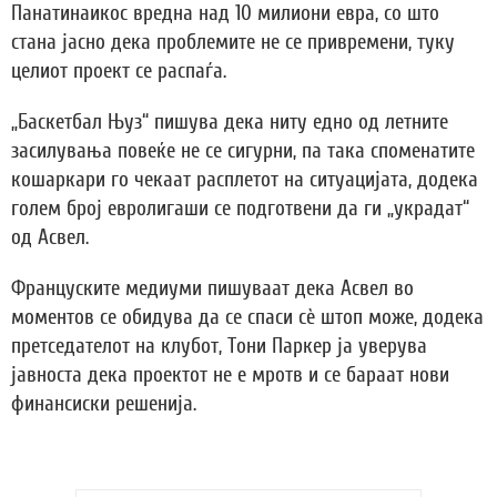
Панатинаикос вредна над 10 милиони евра, со што
стана јасно дека проблемите не се привремени, туку
целиот проект се распаѓа.
„Баскетбал Њуз“ пишува дека ниту едно од летните
засилувања повеќе не се сигурни, па така споменатите
кошаркари го чекаат расплетот на ситуацијата, додека
голем број евролигаши се подготвени да ги „украдат“
од Асвел.
Француските медиуми пишуваат дека Асвел во
моментов се обидува да се спаси сè штоп може, додека
претседателот на клубот, Тони Паркер ја уверува
јавноста дека проектот не е мротв и се бараат нови
финансиски решенија.