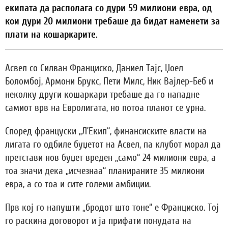
екипата да располага со дури 59 милиони евра, од
кои дури 20 милиони требаше да бидат наменети за
плати на кошаркарите.
Асвел со Силван Франциско, Даниел Тајс, Џоел
Боломбој, Армони Брукс, Пети Милс, Ник Вајлер-Беб и
неколку други кошаркари требаше да го нападне
самиот врв на Евролигата, но потоа планот се урна.
Според француски „Л’Екип“, финансиските власти на
лигата го одбиле буџетот на Асвел, па клубот морал да
претстави нов буџет вреден „само“ 24 милиони евра, а
тоа значи дека „исчезнаа“ планираните 35 милиони
евра, а со тоа и сите големи амбиции.
Прв кој го напушти „бродот што тоне“ е Франциско. Тој
го раскина договорот и ја прифати понудата на