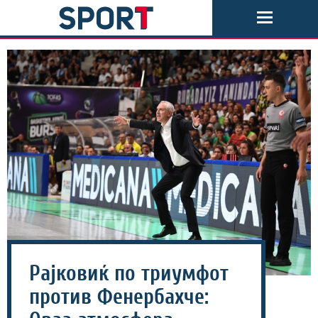
Рајковиќ по триумфот
против Фенербахче: