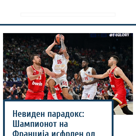
Невиден парадокс:
Шампионот на
Франција исфрлен од