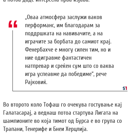
„Оваа атмосфера заслужи ваков
перформанс, им благодарам за
поддршката на навивачите, а на
играчите за борбата до самиот крај.
Фенербахче е многу силен тим, но и
ние одигравме фантастичен
натпревар и среќен сум што со ваква
игра успеавме да победиме“, рече
Рајковиќ.
Во второто коло Тофаш го очекува гостување кај
Галатасарај, а веднаш потоа стартува Лигата на
шампионите во која тимот од Бурса е во група со
Трапани, Тенерифе и Бнеи Херцлија.