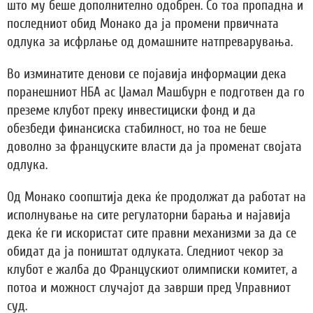
што му беше дополнително одобрен. Со тоа пропадна и
последниот обид Монако да ја промени првичната
одлука за исфрлање од домашните натпреварувања.
Во изминатите денови се појавија информации дека
поранешниот НБА ас Џамал Машбурн е подготвен да го
преземе клубот преку инвестициски фонд и да
обезбеди финансиска стабилност, но тоа не беше
доволно за француските власти да ја променат својата
одлука.
Од Монако соопштија дека ќе продолжат да работат на
исполнување на сите регулаторни барања и најавија
дека ќе ги искористат сите правни механизми за да се
обидат да ја поништат одлуката. Следниот чекор за
клубот е жалба до Францускиот олимписки комитет, а
потоа и можност случајот да заврши пред Управниот
суд.