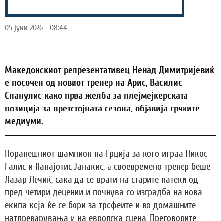
05 јуни 2026 - 08:44
Македонскиот репрезентативец Ненад Димитријевиќ
е посочен од новиот тренер на Арис, Василис
Спанулис како прва желба за плејмејкерската
позиција за претстојната сезона, објавија грчките
медиуми.
Поранешниот шампион на Грција за кого играа Никос
Галис и Панајотис Јанакис, а своевремено тренер беше
Лазар Лечиќ, сака да се врати на старите патеки од
пред четири децении и почнува со изградба на нова
екипа која ќе се бори за трофеите и во домашните
натпреварувања и на европска сцена. Преговорите