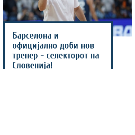
Барселона и
официјално доби нов
тренер - селекторот на
Словенија!
22 јули 2026 - 11:58
Шпанскиот кошаркарски гигант Барселона и
официјално доби нов тренер, откако од каталонскиот
клуб соопштија дека потпишале двегодишен договор