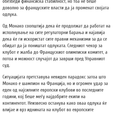
обезбеди финансиска стабилност, но тоа не беше
доволно за француските власти да ја променат својата
одлука.
Од Монако соопштија дека ќе продолжат да работат на
исполнување на сите регулаторни барања и најавија
дека ќе ги искористат сите правни механизми за да се
обидат да ја поништат одлуката. Следниот чекор за
клубот е жалба до Францускиот олимписки комитет, а
потоа и можност случајот да заврши пред Управниот
суд.
Ситуацијата претставува невиден парадокс затоа што
Монако е шампион на Франција, но и огромен удар за
еден од најсилните европски клубови во последните
години, кој беше меѓу најдобрите екипи на
континентот. Неизвесно останува како оваа одлука ќе
влијае и врз иднината на клубот во европските