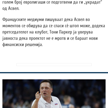
голем број евролигаши се подготвени да ги „украдат“
од Асвел.
Француските медиуми пишуваат дека Асвел во
моментов се обидува да се спаси сè штоп може, додека
претседателот на клубот, Тони Паркер ја уверува
јавноста дека проектот не е мротв и се бараат нови
финансиски решенија.