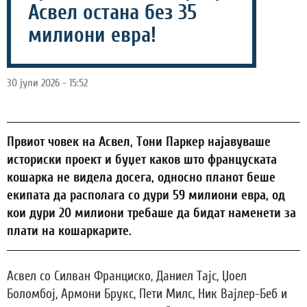
Асвел остана без 35
милиони евра!
30 јули 2026 - 15:52
Првиот човек на Асвел, Тони Паркер најавуваше
историски проект и буџет каков што француската
кошарка не видела досега, односно планот беше
екипата да располага со дури 59 милиони евра, од
кои дури 20 милиони требаше да бидат наменети за
плати на кошаркарите.
Асвел со Силван Франциско, Даниел Тајс, Џоел
Боломбој, Армони Брукс, Пети Милс, Ник Вајлер-Беб и