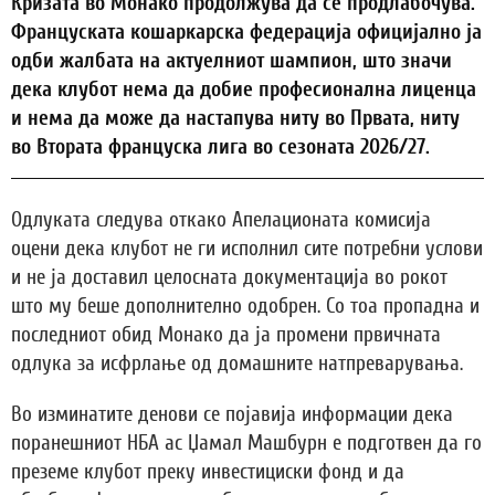
Кризата во Монако продолжува да се продлабочува.
Француската кошаркарска федерација официјално ја
одби жалбата на актуелниот шампион, што значи
дека клубот нема да добие професионална лиценца
и нема да може да настапува ниту во Првата, ниту
во Втората француска лига во сезоната 2026/27.
Одлуката следува откако Апелационата комисија
оцени дека клубот не ги исполнил сите потребни услови
и не ја доставил целосната документација во рокот
што му беше дополнително одобрен. Со тоа пропадна и
последниот обид Монако да ја промени првичната
одлука за исфрлање од домашните натпреварувања.
Во изминатите денови се појавија информации дека
поранешниот НБА ас Џамал Машбурн е подготвен да го
преземе клубот преку инвестициски фонд и да