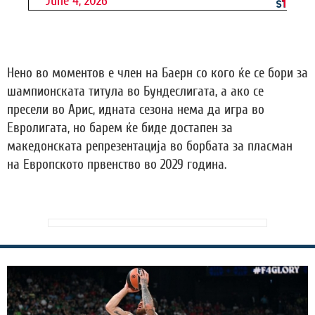
June 4, 2026
Нено во моментов е член на Баерн со кого ќе се бори за
шампионската титула во Бундеслигата, а ако се
пресели во Арис, идната сезона нема да игра во
Евролигата, но барем ќе биде достапен за
македонската репрезентација во борбата за пласман
на Европското првенство во 2029 година.