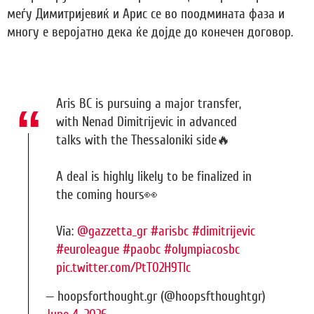
меѓу Димитријевиќ и Арис се во поодмината фаза и
многу е веројатно дека ќе дојде до конечен договор.
Aris BC is pursuing a major transfer,
with Nenad Dimitrijevic in advanced
talks with the Thessaloniki side🔥
A deal is highly likely to be finalized in
the coming hours👀
Via:
@gazzetta_gr
#arisbc
#dimitrijevic
#euroleague
#paobc
#olympiacosbc
pic.twitter.com/PtT02H9TIc
— hoopsforthought.gr (@hoopsfthoughtgr)