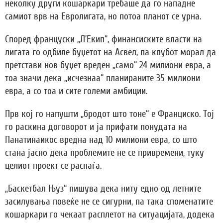
неколку други кошаркари требаше да го нападне
самиот врв на Евролигата, но потоа планот се урна.
Според француски „Л’Екип“, финансиските власти на
лигата го одбиле буџетот на Асвел, па клубот морал да
претстави нов буџет вреден „само“ 24 милиони евра, а
тоа значи дека „исчезнаа“ планираните 35 милиони
евра, а со тоа и сите големи амбиции.
Прв кој го напушти „бродот што тоне“ е Франциско. Тој
го раскина договорот и ја прифати понудата на
Панатинаикос вредна над 10 милиони евра, со што
стана јасно дека проблемите не се привремени, туку
целиот проект се распаѓа.
„Баскетбал Њуз“ пишува дека ниту едно од летните
засилувања повеќе не се сигурни, па така споменатите
кошаркари го чекаат расплетот на ситуацијата, додека