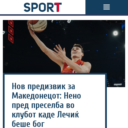
Нов предизвик за
Македонецот: Нено
пред преселба во
клубот каде Лечиќ
беше бог