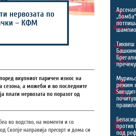
2.
Арсенал
ти нервозата по
„бомба
ички – КФМ
потпиш
шампио
3.
Тиквеш 
Башким
Брегалн
пречек
4.
Мурињо
според вкупниот паричен износ на
режим 
а сезона, а можеби и во последните
Ѕвездит
ја плати нервозата по поразот од
почитув
правила
5.
Беласиц
беа во водство, на моменти и со
против 
од Скопје направија пресврт и дома си
под реф