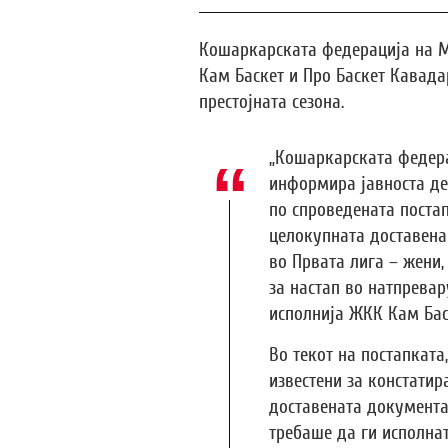
Кошаркарската федерација на 
Кам Баскет и Про Баскет Кавада
престојната сезона.
„Кошаркарската федера
информира јавноста де
по спроведената поста
целокупната доставена
во Првата лига – жени
за настап во натпревар
исполнија ЖКК Кам Бас
Во текот на постапката
известени за констатир
доставената документац
требаше да ги исполна