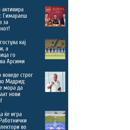
 активира
“: Гимараеш
а за
нот!
гостува кај
и, а
ица го
ува Арсими
 воведе строг
во Мадрид:
е мора да
аат нови
!
а ќе игра
Работнички
лектори во