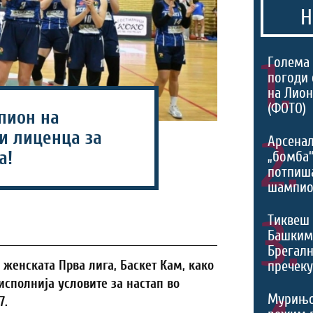
Н
1.
Голема 
погоди 
на Лио
(ФОТО)
пион на
и лиценца за
2.
Арсенал
а!
„бомба
потпиш
шампио
3.
Тиквеш 
Башким
Брегалн
пречек
 женската Прва лига, Баскет Кам, како
исполнија условите за настап во
Мурињо
7.