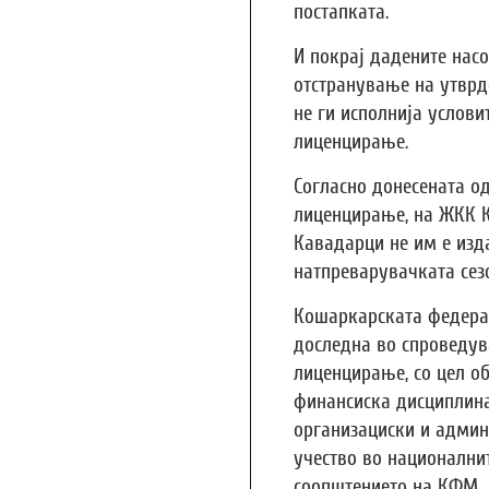
постапката.
И покрај дадените насо
отстранување на утврд
не ги исполнија услови
лиценцирање.
Согласно донесената о
лиценцирање, на ЖКК К
Кавадарци не им е изд
натпреварувачката сезо
Кошаркарската федера
доследна во спроведув
лиценцирање, со цел о
финансиска дисциплина
организациски и админ
учество во национални
соопштението на КФМ.