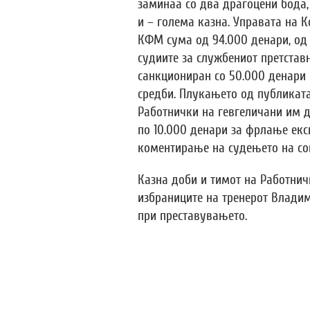
заминаа со два драгоцени бода,
и – голема казна. Управата на 
КФМ сума од 94.000 денари, од 
судиите за службениот претстав
санкциониран со 50.000 денари 
средби. Плукањето од публикат
Работнички на гевгеличани им д
по 10.000 денари за фрлање екс
коментирање на судењето на со
Казна доби и тимот на Работнич
избраниците на тренерот Влади
при преставувањето.