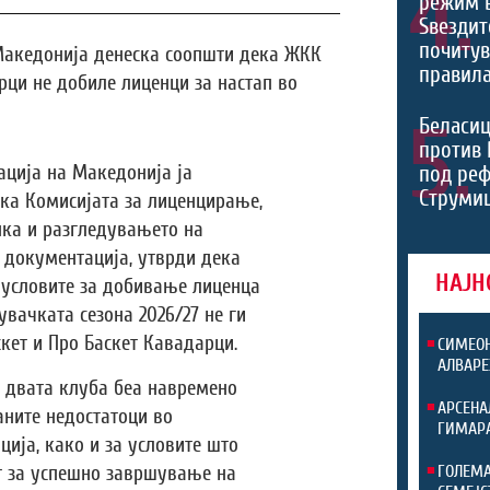
4.
режим 
Ѕвездит
почитув
Македонија денеска соопшти дека ЖКК
правила
рци не добиле лиценци за настап во
5.
Беласиц
против 
под реф
ција на Македонија ја
Струмиц
ка Комисијата за лиценцирање,
пка и разгледувањето на
 документација, утврди дека
НАЈН
, условите за добивање лиценца
увачката сезона 2026/27 не ги
кет и Про Баскет Кавадарци.
СИМЕОН
АЛВАРЕ
, двата клуба беа навремено
АРСЕНА
аните недостатоци во
ГИМАР
ија, како и за условите што
ГОЛЕМА
т за успешно завршување на