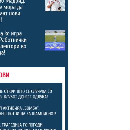
во Мадрид:
е мора да
аат нови
!
а ќе игра
Работнички
лектори во
а!
ОВИ
Е ОТКРИ ШТО СЕ СЛУЧУВА СО
З: КЛУБОТ ДОНЕСЕ ОДЛУКА!
Л АКТИВИРА „БОМБА“:
АЕШ ПОТПИША ЗА ШАМПИОНОТ!
 ТРАГЕДИЈА ГО ПОГОДИ