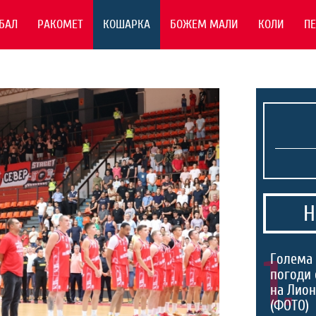
БАЛ
РАКОМЕТ
КОШАРКА
БОЖЕМ МАЛИ
КОЛИ
П
Н
1.
Голема 
погоди 
на Лио
(ФОТО)