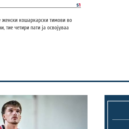
те женски кошаркарски тимови во
, тие четири пати ја освојуваа