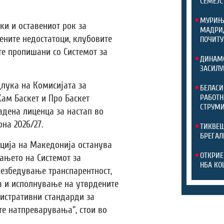
СЕМЕЈС
МУРИЊО
ки и оставениот рок за
МАДРИД
ените недостатоци, клубовите
ПОЧИТУ
те пропишани со Системот за
ДИНАМО
ЗАСИЛУ
длука на Комисијата за
БЕЛАСИ
РАБОТН
ам Баскет и Про Баскет
СТРУМИ
адена лиценца за настап во
на 2026/27.
ТИКВЕШ
БРЕГАЛ
ција на Македонија останува
ОТКРИЕ
ањето на Системот за
НБА КО
безбедување транспарентност,
 и исполнување на утврдените
истративни стандарди за
те натпреварувања“, стои во