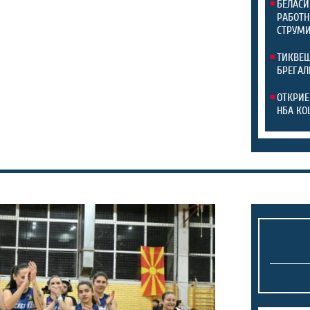
БЕЛАСИ
РАБОТН
СТРУМИ
ТИКВЕШ
БРЕГАЛ
ОТКРИЕ
НБА КО