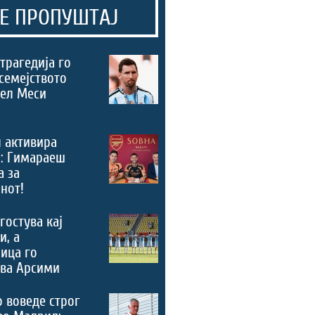
Е ПРОПУШТАЈ
трагедија го
семејството
нел Меси
 активира
“: Гимараеш
а за
нот!
гостува кај
и, а
ица го
ува Арсими
 воведе строг