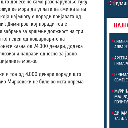
 што донесе не само разочарување туку
Струмиц
Кожув ќе мора да уплати на сметката на
која најмногу е поради пријавата од
ник Димитров, кој поради тоа е
НАЈН
и забрана за вршење должност на три
а кон еден од кошаркарите на
СИМЕОН
онесе казна од 24.000 денари, додека
АЛВАРЕ
плозивни направи односно за јавно
АРСЕНА
цијалните мрежи.
ГИМАР
ки и тоа од 4.000 денари поради што
ГОЛЕМА
СЕМЕЈС
мир Мирковски не биле во иста опрема
МУРИЊО
МАДРИД
ПОЧИТУ
ДИНАМО
ЗАСИЛУ