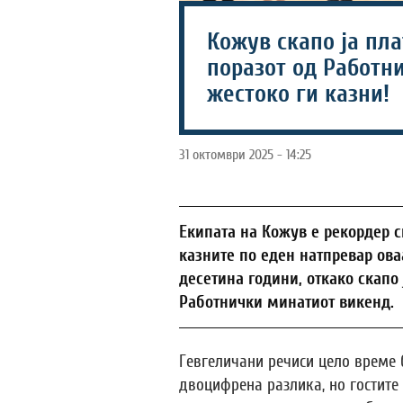
Кожув скапо ја пла
поразот од Работн
жестоко ги казни!
31 октомври 2025 - 14:25
Екипата на Кожув е рекордер 
казните по еден натпревар ова
десетина години, откако скапо 
Работнички минатиот викенд.
Гевгеличани речиси цело време 
двоцифрена разлика, но гостите 