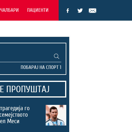
ЕЧАЛБАРИ
ПАЦИЕНТИ
Е ПРОПУШТАЈ
трагедија го
семејството
нел Меси