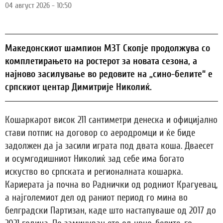
04 август 2026 - 10:50
Македонскиот шампион МЗТ Скопје продолжува со
комплетирањето на ростерот за новата сезона, а
најново засилување во редовите на „сино-белите“ е
српскиот центар Димитрије Николиќ.
Кошаркарот висок 211 сантиметри денеска и официјално
стави потпис на договор со аеродромци и ќе биде
задолжен да ја засили играта под двата коша. Дваесет
и осумгодишниот Николиќ зад себе има богато
искуство во српската и регионалната кошарка.
Кариерата ја почна во Раднички од родниот Крагуевац,
а најголемиот дел од раниот период го мина во
белградски Партизан, каде што настапуваше од 2017 до