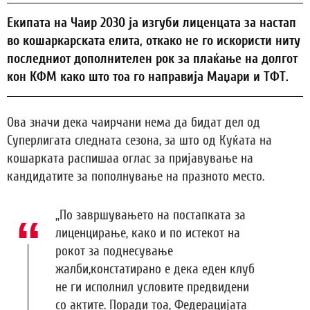
Екипата на Чаир 2030 ја изгуби лиценцата за настап
во кошаркарската елита, откако не го искористи ниту
последниот дополнителен рок за плаќање на долгот
кон КФМ како што тоа го направија Маџари и ТФТ.
Ова значи дека чаирчани нема да бидат дел од
Суперлигата следната сезона, за што од Куќата на
кошарката распишаа оглас за пријавување на
кандидатите за пополнување на празното место.
„По завршувањето на постапката за
лиценцирање, како и по истекот на
рокот за поднесување
жалби,констатирано е дека еден клуб
не ги исполнил условите предвидени
со актите. Поради тоа, Федерацијата