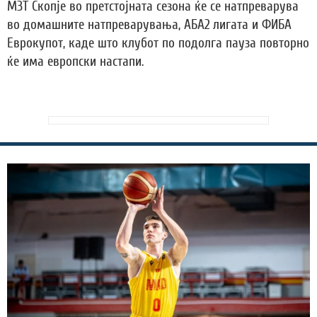
МЗТ Скопје во претстојната сезона ќе се натпреварува
во домашните натпреварувања, АБА2 лигата и ФИБА
Еврокупот, каде што клубот по подолга пауза повторно
ќе има европски настапи.