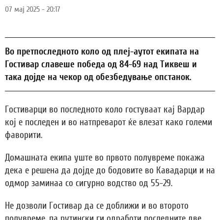
07 мај 2025 - 20:17
Во претпоследното коло од плеј-аутот екипата на
Гостивар славеше победа од 84-69 над Тиквеш и
така дојде на чекор од обезбедување опстанок.
Гостиварци во последното коло гостуваат кај Вардар
кој е последен и во натпреварот ќе влезат како големи
фаворити.
Домашната екипа уште во првото полувреме покажа
дека е решена да дојде до бодовите во Кавадарци и на
одмор заминаа со сигурно водство од 55-29.
Не дозволи Гостивар да се доближи и во второто
полувреме, па рутински ги одработи последните две