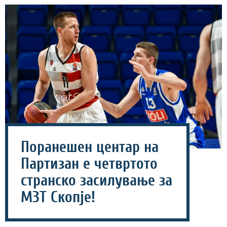
Поранешен центар на
Партизан е четвртото
странско засилување за
МЗТ Скопје!