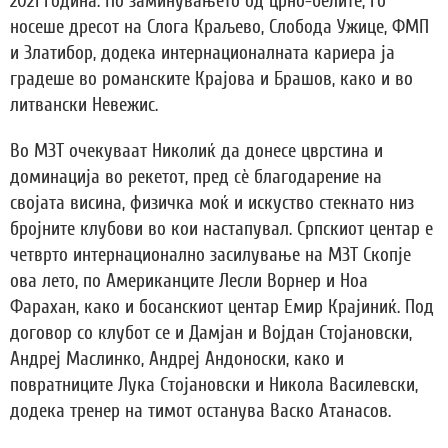
2021 година. По заминувањето од црно-белите, го
носеше дресот на Слога Краљево, Слобода Ужице, ФМП
и Златибор, додека интернационалната кариера ја
градеше во романските Крајова и Брашов, како и во
литвански Невежис.
Во МЗТ очекуваат Николиќ да донесе цврстина и
доминација во рекетот, пред сѐ благодарение на
својата висина, физичка моќ и искуство стекнато низ
бројните клубови во кои настапувал. Српскиот центар е
четврто интернационално засилување на МЗТ Скопје
ова лето, по Американците Лесли Ворнер и Ноа
Фарахан, како и босанскиот центар Емир Крајиниќ. Под
договор со клубот се и Дамјан и Војдан Стојановски,
Андреј Маслинко, Андреј Андоноски, како и
повратниците Лука Стојановски и Никола Василевски,
додека тренер на тимот останува Васко Атанасов.