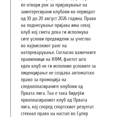
ќе отвори рок за пријавување на
заинтересирани клубови во периодот
од 10 до 20 август 2026 година. Право
на поднесување пријава има секој
клуб кој смета дека ги исполнува
сите услови предвидени за учество
во највисокиот ранг на
натпреварување. Согласно важечките
правилници на КФМ, фактот што
еден клуб не ги исполнил условите за
лиценцирање не создава автоматско
право за промоција на
следнопласираните клубови од
Првата лига. Тоа е така бидејќи
првопласираниот клуб од Првата
лига, кој според спортскиот резултат
стекнал право на настап во Супер