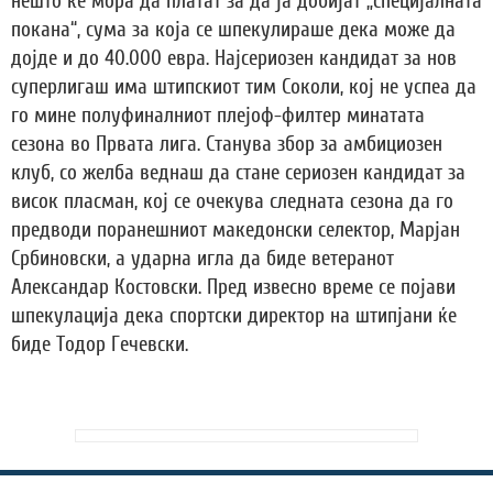
нешто ќе мора да платат за да ја добијат „специјалната
покана“, сума за која се шпекулираше дека може да
дојде и до 40.000 евра. Најсериозен кандидат за нов
суперлигаш има штипскиот тим Соколи, кој не успеа да
го мине полуфиналниот плејоф-филтер минатата
сезона во Првата лига. Станува збор за амбициозен
клуб, со желба веднаш да стане сериозен кандидат за
висок пласман, кој се очекува следната сезона да го
предводи поранешниот македонски селектор, Марјан
Србиновски, а ударна игла да биде ветеранот
Александар Костовски. Пред извесно време се појави
шпекулација дека спортски директор на штипјани ќе
биде Тодор Гечевски.