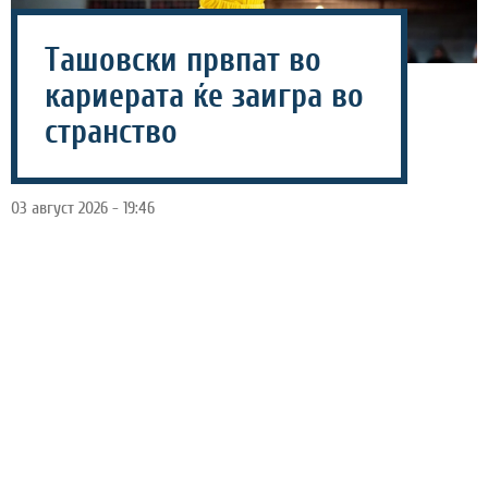
Ташовски првпат во
кариерата ќе заигра во
странство
03 август 2026 - 19:46
Македонскиот репрезентативец Виктор Ташовски за
првпат во својата кариера ќе настапува надвор од
границите на Македонија. По одличната сезона во
дресот на ТФТ, 24-годишниот плејмејкер постигна
договор со хрватскиот премиерлигаш Дубровник.
Ташовски беше еден од најзаслужните за успешните