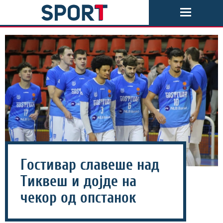
Гостивар славеше над
Тиквеш и дојде на
чекор од опстанок