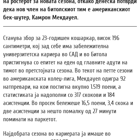
на ростерот за новата сезона, откако денеска потврди
дека нов член на битолскиот тим е американскиот
бек-шутер, Камрон Мекдауел.
Станува збор за 23-годишен кошаркар, висок 196
сантиметри, кој зад себе има забележителна
универзитетска кариера во САД и во Битола
пристигнува со епитет на еден од главните адути на
тимот во претстојната сезона. Во текот на петте сезони
во американската колеџ-лига, Мекдауел одигра 92
натпревари, на кои постигна вкупно 1.519 поени, а
статистиката ја надополни со 317 скокови и 184
асистенции. Во просек бележеше 16,5 поени, 3,4 скока и
две асистенции за нешто помалку од 27 минути
поминати на паркетот.
Најдобрата сезона во кариерата ја имаше во