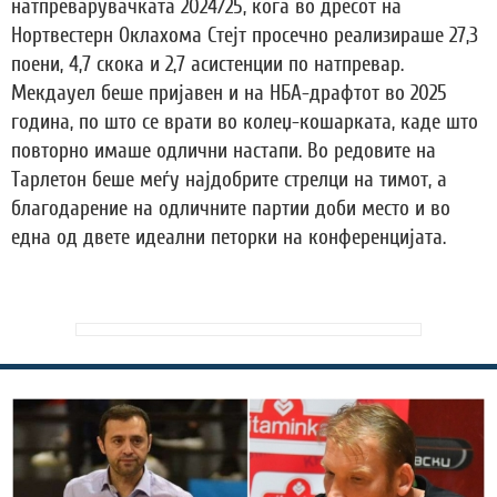
натпреварувачката 2024/25, кога во дресот на
Нортвестерн Оклахома Стејт просечно реализираше 27,3
поени, 4,7 скока и 2,7 асистенции по натпревар.
Мекдауел беше пријавен и на НБА-драфтот во 2025
година, по што се врати во колеџ-кошарката, каде што
повторно имаше одлични настапи. Во редовите на
Тарлетон беше меѓу најдобрите стрелци на тимот, а
благодарение на одличните партии доби место и во
една од двете идеални петорки на конференцијата.