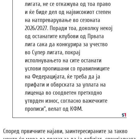
лигата, не се откажува од тоа право
и ќе биде дел од највисокиот степен
на натпреварување во сезоната
2026/2027. Поради тоа, доколку некој
од останатите клубови од Првата
лига сака да конкурира за учество
во Супер лигата, покрај
исполнувањето на сите останати
услови пропишани со правилниците
на Федерацијата, ќе треба да ја
прифати и обврската за уплата на
лиценца во соодветен претходно
утврден износ, согласно важечките
прописи“, велат од КФМ.
Според првичните најави, заинтересираните за такво