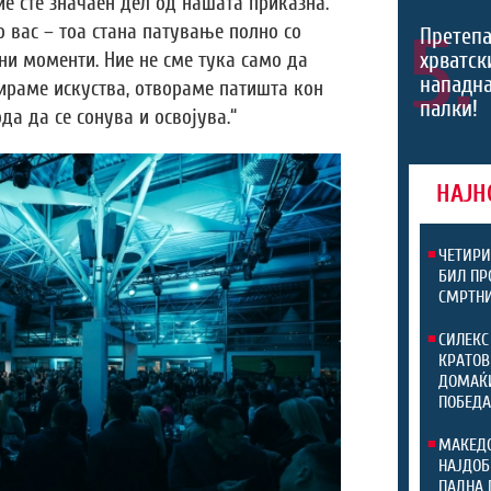
ие сте значаен дел од нашата приказна.
 Со вас – тоа стана патување полно со
5.
Претепа
хрватски
ни моменти. Ние не сме тука само да
нападна
ираме искуства, отвораме патишта кон
палки!
а да се сонува и освојува.“
НАЈН
ЧЕТИРИ
БИЛ ПР
СМРТНИ
СИЛЕКС
КРАТОВ
ДОМАЌИ
ПОБЕДА
МАКЕДО
НАЈДОБ
ПАДНА 