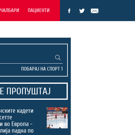
ЕЧАЛБАРИ
ПАЦИЕНТИ
Е ПРОПУШТАЈ
нските кадети
сетте
и во Европа -
лија падна по