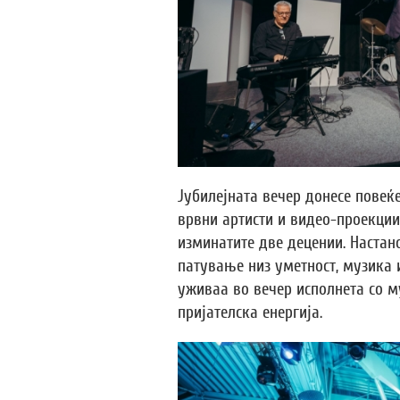
Јубилејната вечер донесе повеќ
врвни артисти и видео-проекции
изминатите две децении. Настан
патување низ уметност, музика и
уживаа во вечер исполнета со 
пријателска енергија.