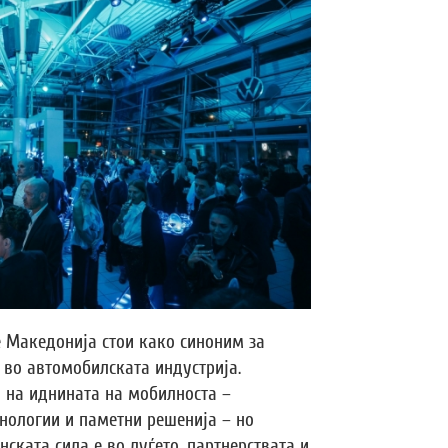
 Македонија стои како синоним за
 во автомобилската индустрија.
 на иднината на мобилноста –
нологии и паметни решенија – но
ската сила е во луѓето, партнерствата и