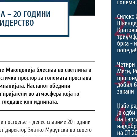
голема 
А – 20 ГОДИНИ
2.
Силекс 
ЛИДЕРСТВО
Шкендиј
Кратовц
триумф
брка - 
победа!
3.
Четири 
ше Македонија блеснаа во светлина и
Меси, Р
прогону
истички простор за големата прослава
добил 6
мпанијата. Настанот обедини
закани
и пријатели во атмосфера која го
о гледаше кон иднината.
4.
Џабе ра
ја одби
на Барс
ни постоење – денес славиме 20 години
најдоб
от директор Златко Муцунски во своето
на СП 2