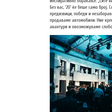
инспиративно обраќање. „Сите в
Без вас, ’20‘ ќе беше само број.
предизвици, победи и незаборав
продаваме автомобили. Ние кре
авантури и овозможуваме слобод