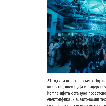
20 години по основањето, Порше
квалитет, иновација и лидерство
Компанијата останува посветена
електрификација, автономни тех
никогаш не заборава дека вистин