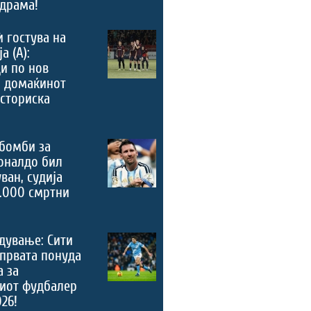
драма!
ѝ гостува на
а (А):
и по нов
, домаќинот
историска
бомби за
оналдо бил
ван, судија
.000 смртни
дување: Сити
 првата понуда
а за
риот фудбалер
026!