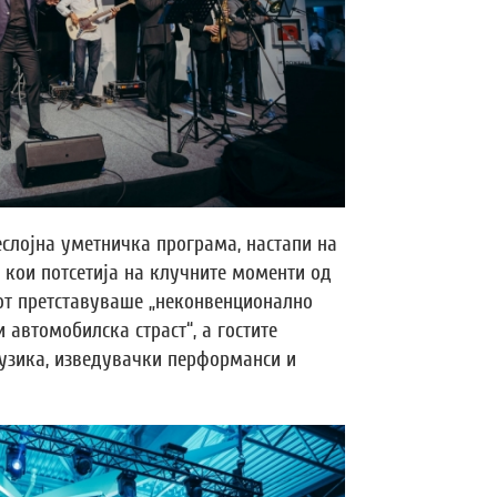
еслојна уметничка програма, настапи на
 кои потсетија на клучните моменти од
от претставуваше „неконвенционално
 автомобилска страст“, а гостите
музика, изведувачки перформанси и