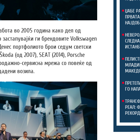
ЏАБЕ Р
ПРВАТА
НАЈДОБ
абота во 2005 година како дел од
НЕВЕРО
но застапувајќи ги брендовите Volkswagen
СЛЕДНА
 Денес портфолиото брои седум светски
ИСТАНБ
koda (од 2007), SEAT (2014), Porsche
ПЕЛИСТ
 продажно-сервисна мрежа со повеќе од
МЛАДИН
дадени возила.
МАКЕДО
ПРЕТЕП
ГО НАП
ТРАНСФ
РЕАЛ: 
РЕКОРД