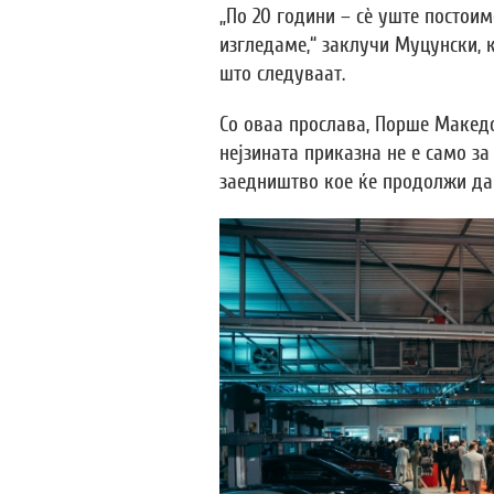
„По 20 години – сè уште постоим
изгледаме,“ заклучи Муцунски, 
што следуваат.
Со оваа прослава, Порше Макед
нејзината приказна не е само за 
заедништво кое ќе продолжи да 