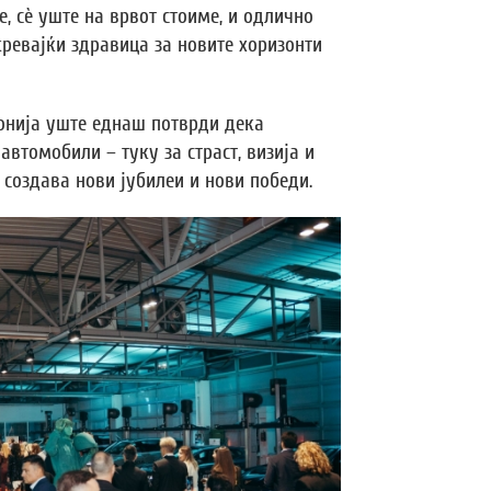
е, сè уште на врвот стоиме, и одлично
кревајќи здравица за новите хоризонти
онија уште еднаш потврди дека
автомобили – туку за страст, визија и
создава нови јубилеи и нови победи.