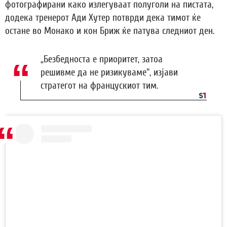
фотографирани како излегуваат полуголи на пистата,
додека тренерот Ади Хутер потврди дека тимот ќе
остане во Монако и кон Бриж ќе патува следниот ден.
„Безбедноста е приоритет, затоа
решивме да не ризикуваме“, изјави
стратегот на францускиот тим.