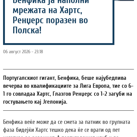
Бенфика ја наполни
мрежата на Хартс,
Ренџерс поразен во
Полска!
06 август 2026 - 23:18
Португалскиот гигант, Бенфика, беше најубедлива
вечерва во квалификациите за Лига Европа, тие со 6-
1 го совладаа Хартс, Глазгов Ренџерс со 1-2 загуби на
гостувањето кај Јгелонија.
Бенфика веќе може да се смета за патник во групната
фаза бидејќи Хартс тешко дека ќе се врати од пет