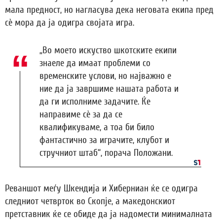
мала предност, но нагласува дека неговата екипа пред
сè мора да ја одигра својата игра.
„Во моето искуство шкотските екипи
знаеле да имаат проблеми со
временските услови, но најважно е
ние да ја завршиме нашата работа и
да ги исполниме задачите. Ќе
направиме сè за да се
квалификуваме, а тоа би било
фантастично за играчите, клубот и
стручниот штаб“, порача Положани.
Реваншот меѓу Шкендија и Хиберниан ќе се одигра
следниот четврток во Скопје, а македонскиот
претставник ќе се обиде да ја надомести минималната