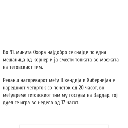
Во 91. минута Охора најдобро се снајде по една
мешаница од корнер и ја смести топката во мрежата
на тетовскиот тим.
Реванш натпреварот меѓу Шкендија и Хибернијан е
наредниот четврток со почеток од 20 часот, во
меѓувреме тетовскиот тим му гостува на Вардар, тој
дуел се игра во недела од 17 часот.