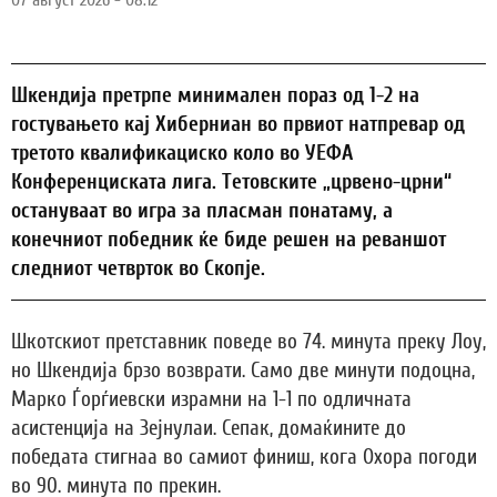
07 август 2026 - 08:12
Шкендија претрпе минимален пораз од 1-2 на
гостувањето кај Хиберниан во првиот натпревар од
третото квалификациско коло во УЕФА
Конференциската лига. Тетовските „црвено-црни“
остануваат во игра за пласман понатаму, а
конечниот победник ќе биде решен на реваншот
следниот четврток во Скопје.
Шкотскиот претставник поведе во 74. минута преку Лоу,
но Шкендија брзо возврати. Само две минути подоцна,
Марко Ѓорѓиевски израмни на 1-1 по одличната
асистенција на Зејнулаи. Сепак, домаќините до
победата стигнаа во самиот финиш, кога Охора погоди
во 90. минута по прекин.