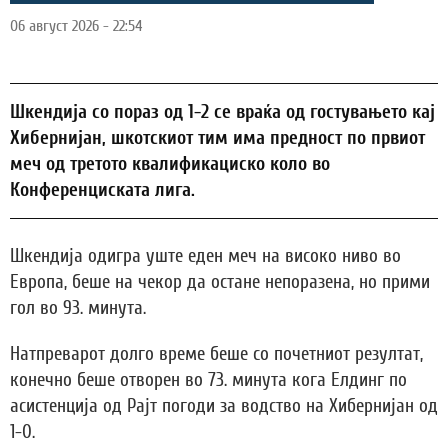
06 август 2026 - 22:54
Шкендија со пораз од 1-2 се враќа од гостувањето кај
Хибернијан, шкотскиот тим има предност по првиот
меч од третото квалификациско коло во
Конференциската лига.
Шкендија одигра уште еден меч на високо ниво во
Европа, беше на чекор да остане непоразена, но прими
гол во 93. минута.
Натпреварот долго време беше со почетниот резултат,
конечно беше отворен во 73. минута кога Елдинг по
асистенција од Рајт погоди за водство на Хибернијан од
1-0.