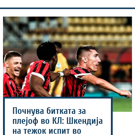
Почнува битката за
плејоф во КЛ: Шкендија
на тежок испит во