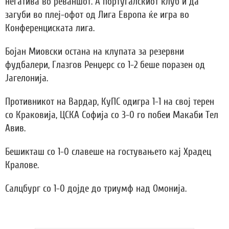
негатива во реваншот. А португалскиот клуб и да
загуби во плеј-офот од Лига Европа ќе игра во
Конференциската лига.
Бојан Миовски остана на клупата за резервни
фудбалери, Глазгов Ренџерс со 1-2 беше поразен од
Јагелонија.
Противникот на Вардар, КуПС одигра 1-1 на свој терен
со Краковија, ЦСКА Софија со 3-0 го побеи Макаби Тел
Авив.
Бешикташ со 1-0 славеше на гостувањето кај Храдец
Кралове.
Салцбург со 1-0 дојде до триумф над Омонија.