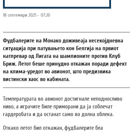
18 септември 2025 - 07:20
Фудбалерите на Монако доживеаја несекојдневна
ситуација при патувањето кон Белгија на првиот
натпревар од Лигата на шампионите против Клуб
Бриж. Летот беше принудно откажан поради дефект
на клима-уредот во авионот, што предизвика
вистински хаос во кабината.
Температурата во авионот достигнале неподносливо
ниво, а играчите биле приморани да ја соблечат
гардеробата и да останат само во долна облека.
Откако летот бил откажан, фудбалерите беа