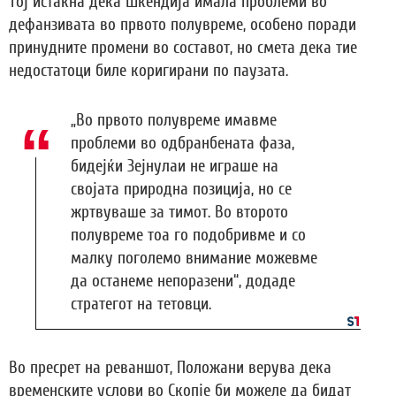
Тој истакна дека Шкендија имала проблеми во
дефанзивата во првото полувреме, особено поради
принудните промени во составот, но смета дека тие
недостатоци биле коригирани по паузата.
„Во првото полувреме имавме
проблеми во одбранбената фаза,
бидејќи Зејнулаи не играше на
својата природна позиција, но се
жртвуваше за тимот. Во второто
полувреме тоа го подобривме и со
малку поголемо внимание можевме
да останеме непоразени“, додаде
стратегот на тетовци.
Во пресрет на реваншот, Положани верува дека
временските услови во Скопје би можеле да бидат