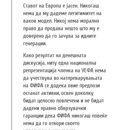
Ставот на Европа е јасен. Никогаш
нема да му дадеме легитимитет на
ваков модел. Никој нема морално
право да продава нешто што му е
доверено да го зачува за идните
генерации.
Како резултат на денешната
дискусија, ниту една национална
репрезентација членка на УЕФА нема
да учествува во натпреварувањата
на ФИФА се додека овие предлози
останат активни, освен доколку
бидат целосно повлечени и не бидат
дадени правно обврзувачки
гаранции дека ФИФА никогаш повеќе
нема да го отвори своето