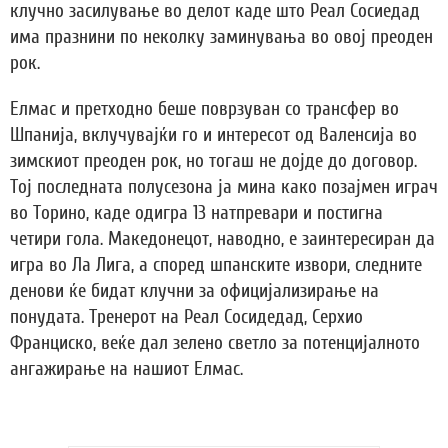
клучно засилување во делот каде што Реал Сосиедад
има празнини по неколку заминувања во овој преоден
рок.
Елмас и претходно беше поврзуван со трансфер во
Шпанија, вклучувајќи го и интересот од Валенсија во
зимскиот преоден рок, но тогаш не дојде до договор.
Тој последната полусезона ја мина како позајмен играч
во Торино, каде одигра 13 натпревари и постигна
четири гола. Македонецот, наводно, е заинтересиран да
игра во Ла Лига, а според шпанските извори, следните
денови ќе бидат клучни за официјализирање на
понудата. Тренерот на Реал Сосидедад, Серхио
Франциско, веќе дал зелено светло за потенцијалното
ангажирање на нашиот Елмас.