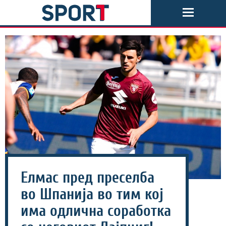
Елмас пред преселба
во Шпанија во тим кој
има одлична соработка