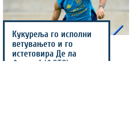
Кукуреља го исполни
ветувањето и го
истетовира Де ла
Фуенте! (ФОТО)
28 јули 2026 - 19:26
Шпанскиот репрезентативец Марк Кукуреља го
истетовира ликот на селекторот Луис Де Ла Фуенте
по освоената титула на Светското првенство (СП), а