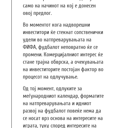
само на начинот на кој е донесен
овој предлог.
Во моментот кога надворешни
инвеститори ќе стекнат сопственички
удели во натпреварувањата на
ФИФА, фудбалот неповратно ќе се
промени. Комерцијалниот интерес ќе
стане трајна обврска, а очекувањата
на инвеститорите постојан фактор во
процесот на одлучување.
Од тој момент, одлуките за
меѓународниот календар, форматите
на натпреварувањата и идниот
развој на фудбалот повеќе нема да
се носат врз основа на интересите на
играта, туку според интересите на