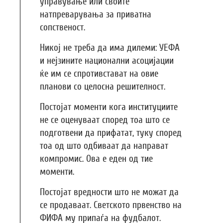
управување или своите
натпреварувања за приватна
сопственост.
Никој не треба да има дилеми: УЕФА
и нејзините национални асоцијации
ќе им се спротивстават на овие
планови со целосна решителност.
Постојат моменти кога институциите
не се оценуваат според тоа што се
подготвени да прифатат, туку според
тоа од што одбиваат да направат
компромис. Ова е еден од тие
моменти.
Постојат вредности што не можат да
се продаваат. Светското првенство на
ФИФА му припаѓа на фудбалот.