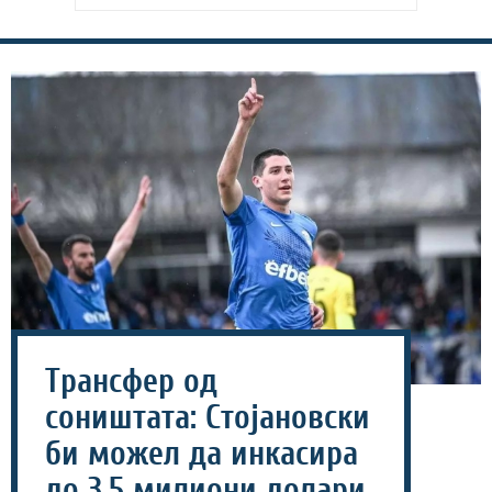
Трансфер од
соништата: Стојановски
би можел да инкасира
до 3,5 милиони долари