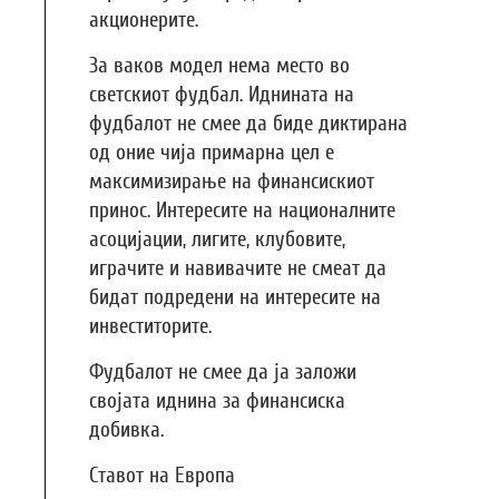
акционерите.
За ваков модел нема место во
светскиот фудбал. Иднината на
фудбалот не смее да биде диктирана
од оние чија примарна цел е
максимизирање на финансискиот
принос. Интересите на националните
асоцијации, лигите, клубовите,
играчите и навивачите не смеат да
бидат подредени на интересите на
инвеститорите.
Фудбалот не смее да ја заложи
својата иднина за финансиска
добивка.
Ставот на Европа