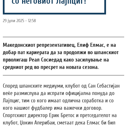
со неговиот Лајпциг!
29 јули 2025 - 12:58
Македонскиот репрезентативец, Елиф Елмас, е на
добар пат кариерата да за продолжи во шпанскиот
прволигаш Реал Сосиедад како засилување на
средниот ред во пресрет на новата сезона.
Според шпанските медиуми, клубот од Сан Себастијан
веќе размислува да испрати официјална понуда до
Лајпциг, тим со кого имаат одлична соработка и со
кого нашиот фудбалер има важечки договор.
Спортскиот директор Ерик Бретос и претседателот на
клубот, Џокин Аперибаи, сметаат дека Елмас би бил