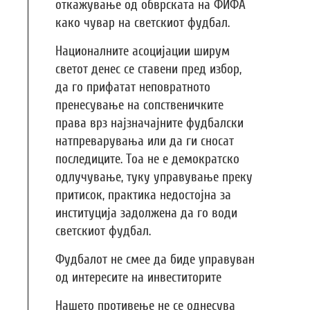
откажување од обврската на ФИФА
како чувар на светскиот фудбал.
Националните асоцијации ширум
светот денес се ставени пред избор,
да го прифатат неповратното
пренесување на сопственичките
права врз најзначајните фудбалски
натпреварувања или да ги сносат
последиците. Тоа не е демократско
одлучување, туку управување преку
притисок, практика недостојна за
институција задолжена да го води
светскиот фудбал.
Фудбалот не смее да биде управуван
од интересите на инвеститорите
Нашето противење не се однесува