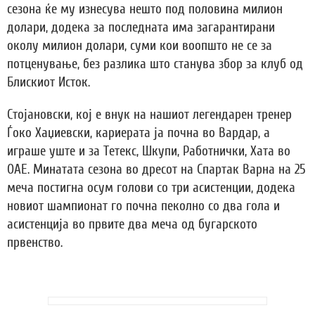
сезона ќе му изнесува нешто под половина милион
долари, додека за последната има загарантирани
околу милион долари, суми кои воопшто не се за
потценување, без разлика што станува збор за клуб од
Блискиот Исток.
Стојановски, кој е внук на нашиот легендарен тренер
Ѓоко Хаџиевски, кариерата ја почна во Вардар, а
играше уште и за Тетекс, Шкупи, Работнички, Хата во
ОАЕ. Минатата сезона во дресот на Спартак Варна на 25
меча постигна осум голови со три асистенции, додека
новиот шампионат го почна пеколно со два гола и
асистенција во првите два меча од бугарското
првенство.