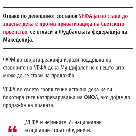
Откако по денешниот состанок
УЕФА јасно стави до
знаење дека е против приватизација на Светското
првенство
, се огласи и Фудбалската федерација на
Македонија.
ФФМ во својата реакција изрази поддршка на
ставовите на УЕФА дека Мундијалот не е нешто што
може да се стави на продажба.
УЕФА во своето соопштение истакна дека ќе ги
бокотира сите натпреварувања на ФИФА, ако дојде до
продажба на правата.
„УЕФА и нејзините 55 национални
асоцијации стојат обединети.