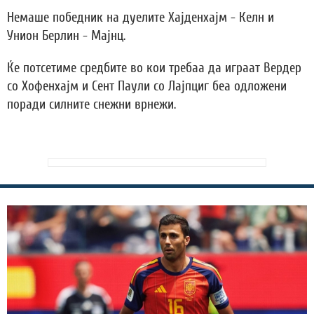
Немаше победник на дуелите Хајденхајм - Келн и
Унион Берлин - Мајнц.
Ќе потсетиме средбите во кои требаа да играат Вердер
со Хофенхајм и Сент Паули со Лајпциг беа одложени
поради силните снежни врнежи.