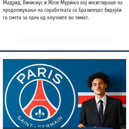
Мадрид, Винисиус и Жозе Мурињо кој инсистираше на
продолжување на соработката со Бразилецот бидејќи
го смета за еден од клучните во тимот.