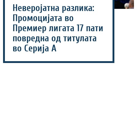
Неверојатна разлика:
Промоцијата во
Премиер лигата 17 пати
повредна од титулата
во Серија А
06 август 2026 - 18:46
Финансиската моќ на англиската Премиер лига уште
еднаш ја потврди својата доминација во европскиот
фудбал, а најновите бројки откриваат навистина
неверојатен контраст.