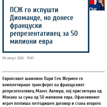
ПСЖ го испушти
Диоманде, но донесе
француски
репрезентативец за 50
милиони евра
06 август 2026 - 19:45
Европскиот шампион Пари Сен Жермен го
комплетираше трансферот на францускиот
репрезентативец Манес Аклиуш, кој пристигнува од
Монако за сума од 50 милиони евра. Офанзивниот
играч потпиша петгодишен договор и стана второто