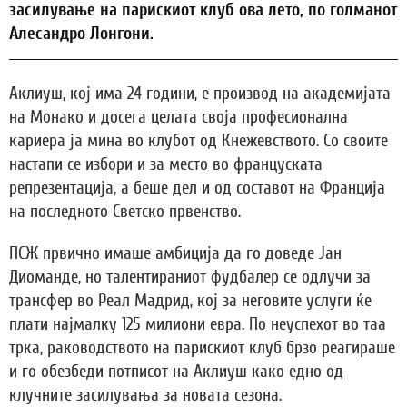
засилување на парискиот клуб ова лето, по голманот
Алесандро Лонгони.
Аклиуш, кој има 24 години, е производ на академијата
на Монако и досега целата своја професионална
кариера ја мина во клубот од Кнежевството. Со своите
настапи се избори и за место во француската
репрезентација, а беше дел и од составот на Франција
на последното Светско првенство.
ПСЖ првично имаше амбиција да го доведе Јан
Диоманде, но талентираниот фудбалер се одлучи за
трансфер во Реал Мадрид, кој за неговите услуги ќе
плати најмалку 125 милиони евра. По неуспехот во таа
трка, раководството на парискиот клуб брзо реагираше
и го обезбеди потписот на Аклиуш како едно од
клучните засилувања за новата сезона.