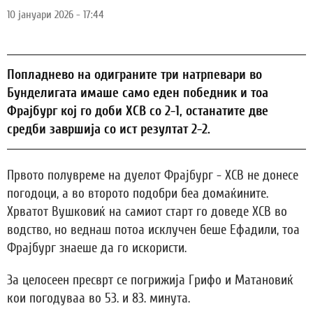
10 јануари 2026 - 17:44
Попладнево на одиграните три натрпевари во
Бунделигата имаше само еден победник и тоа
Фрајбург кој го доби ХСВ со 2-1, останатите две
средби завршија со ист резултат 2-2.
Првото полувреме на дуелот Фрајбург - ХСВ не донесе
погодоци, а во второто подобри беа домаќините.
Хрватот Вушковиќ на самиот старт го доведе ХСВ во
водство, но веднаш потоа исклучен беше Ефадили, тоа
Фрајбург знаеше да го искористи.
За целосеен пресврт се погрижија Грифо и Матановиќ
кои погодуваа во 53. и 83. минута.