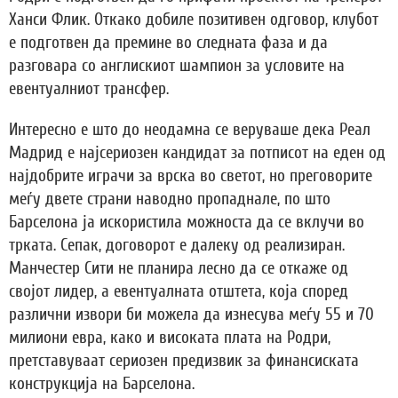
Ханси Флик. Откако добиле позитивен одговор, клубот
е подготвен да премине во следната фаза и да
разговара со англискиот шампион за условите на
евентуалниот трансфер.
Интересно е што до неодамна се веруваше дека Реал
Мадрид е најсериозен кандидат за потписот на еден од
најдобрите играчи за врска во светот, но преговорите
меѓу двете страни наводно пропаднале, по што
Барселона ја искористила можноста да се вклучи во
трката. Сепак, договорот е далеку од реализиран.
Манчестер Сити не планира лесно да се откаже од
својот лидер, а евентуалната отштета, која според
различни извори би можела да изнесува меѓу 55 и 70
милиони евра, како и високата плата на Родри,
претставуваат сериозен предизвик за финансиската
конструкција на Барселона.