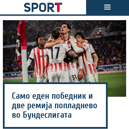
Само еден победник и
две ремија попладнево
во Бундеслигата