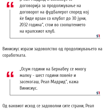
договорија за продолжување на
договорот на фудбалерот според кој
ќе биде врзан со клубот до 30 јуни,
2032 година“, стои во соопштението
на кралскиот клуб.
Винисиус изрази задоволство од продолжувањето на
соработката.
„Осум години на Бернабеу се многу
малку - шест години повеќе и
засекогаш, Реал Мадрид“, кажа
Винисиус.
Од ваквиот исход се задоволни сите страни, Реал