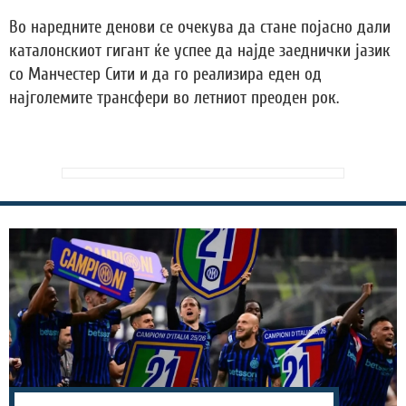
Во наредните денови се очекува да стане појасно дали
каталонскиот гигант ќе успее да најде заеднички јазик
со Манчестер Сити и да го реализира еден од
најголемите трансфери во летниот преоден рок.