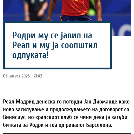
Родри му се јавил на
Реал и му ја соопштил
одлуката!
06 август 2026 - 21:42
Реал Мадрид денеска го потврди Јан Диоманде како
ново засилување и продолжувањето на договорот со
Винисиус, но кралскиот клуб се чини дека ја загуби
битката за Родри и тоа од ривалот Барселона.