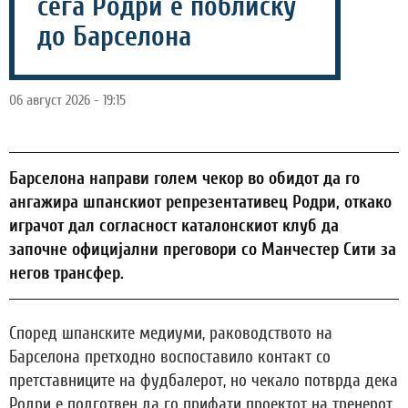
сега Родри е поблиску
до Барселона
06 август 2026 - 19:15
Барселона направи голем чекор во обидот да го
ангажира шпанскиот репрезентативец Родри, откако
играчот дал согласност каталонскиот клуб да
започне официјални преговори со Манчестер Сити за
негов трансфер.
Според шпанските медиуми, раководството на
Барселона претходно воспоставило контакт со
претставниците на фудбалерот, но чекало потврда дека
Родри е подготвен да го прифати проектот на тренерот