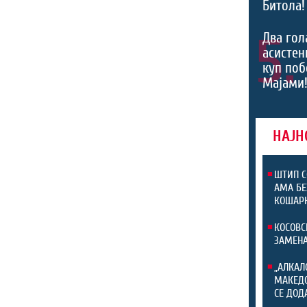
Битола!
5.
Два гол
асистен
куп поб
Мајами!
НАЈН
ШТИП С
АМА БЕ
КОШАРК
КОСОВС
ЗАМЕНА
„АЛКАЛ
МАКЕДО
СЕ ДОД