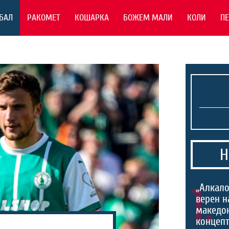
БАЛ
РАКОМЕТ
КОШАРКА
БОЖЕМ МАЛИ
КОЛИ
П
Н
1.
„Алкало
верен н
македо
концепт