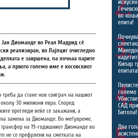
2.
искусен
Гечевск
во коша
елита!
3.
Почнува
а Јан Диоманде во Реал Мадрид сè
спектак
Македон
ски реализиран, во Лајпциг очигледно
кадетит
делката е завршена, па почнаа парите
Кипар т
ња, а првото големо име е косовскиот
елитата
и.
4.
Пелисте
големо 
 треба да стане нов соиграч на нашиот
Убистве
 околу 30 милиони евра. Според
САД при
ите прегледи веќе се закажани, а
Битола!
на замена за Диоманде. Во меѓувреме,
Два гол
т трансфер на 19-годишниот Диоманде во
асистен
те не се префрлени на сметката на