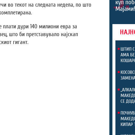
5.
куп поб
учи во текот на следната недела, по што
Мајами!
комплетирана.
е плати дури 140 милиони евра за
НАЈН
ец, што би претставувало најскап
киот гигант.
ШТИП С
АМА БЕ
КОШАРК
КОСОВС
ЗАМЕНА
„АЛКАЛ
МАКЕДО
СЕ ДОД
ПОЧНУВ
МАКЕДО
КИПАР 