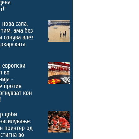
дена
т!“
 нова сала,
 тим, ама без
и сонува влез
ркарската
 европски
л во
ија -
е против
ргнуваат кон
!
р доби
засилување:
н поентер од
стигна во