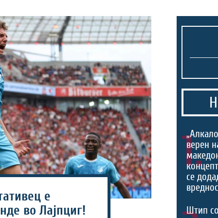
Н
1.
„Алкало
верен н
македо
концепт
се дода
вреднос
тативец е
нде во Лајпциг!
Штип со