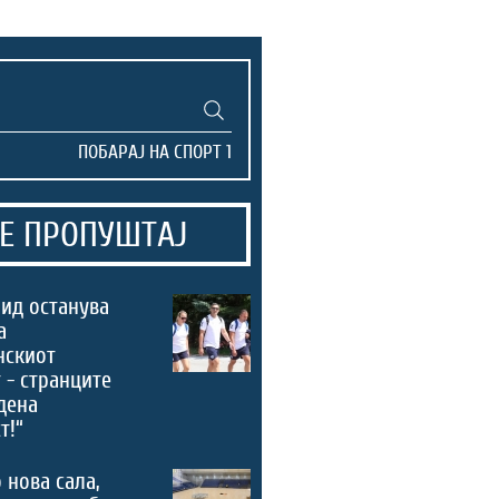
Е ПРОПУШТАЈ
ид останува
а
нскиот
 - странците
дена
т!“
 нова сала,