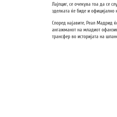
Лајпциг, се очекува тоа да се сл
зделката ќе биде и официјално 
Според најавите, Реал Мадрид ќ
ангажманот на младиот офанзив
трансфер во историјата на шпанс