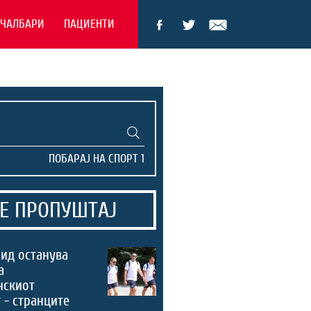
ЕЧАЛБАРИ
ПАЦИЕНТИ
Е ПРОПУШТАЈ
ид останува
а
нскиот
 - странците