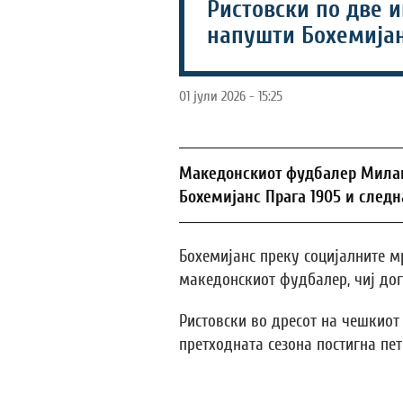
Ристовски по две и
напушти Бохемијан
01 јули 2026 - 15:25
Македонскиот фудбалер Милан
Бохемијанс Прага 1905 и следна
Бохемијанс преку социјалните м
македонскиот фудбалер, чиј дог
Ристовски во дресот на чешкиот
претходната сезона постигна пет