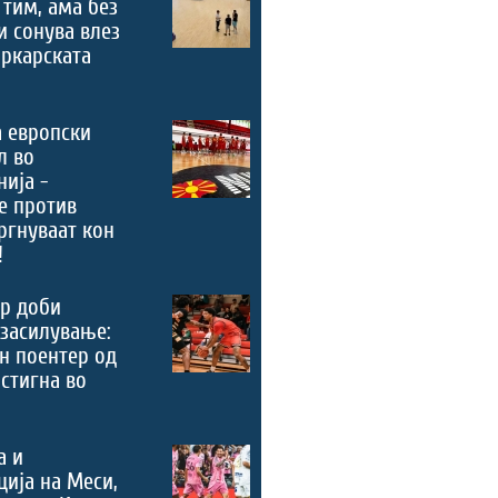
 тим, ама без
и сонува влез
ркарската
 европски
л во
ија -
е против
ргнуваат кон
!
р доби
засилување:
н поентер од
стигна во
а и
ција на Меси,