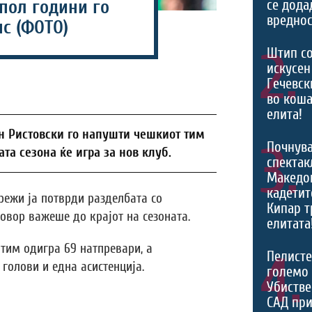
се дода
пол години го
вреднос
с (ФОТО)
2.
Штип со
искусен
Гечевск
во коша
елита!
 Ристовски го напушти чешкиот тим
3.
Почнува
та сезона ќе игра за нов клуб.
спектак
Македон
кадетит
режи ја потврди разделбата со
Кипар т
овор важеше до крајот на сезоната.
елитата
 тим одигра 69 натпревари, а
4.
Пелисте
 голови и една асистенција.
големо 
Убистве
САД при