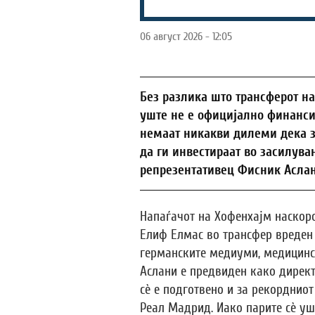
06 август 2026 - 12:05
Без разлика што трансферот н
уште не е официјално финанси
немаат никакви дилеми дека з
да ги инвестираат во засилува
репрезентативец Фисник Аслан
Напаѓачот на Хофенхајм наскоро
Елиф Елмас во трансфер вреден
германските медиуми, медицинск
Аслани е предвиден како директ
сè е подготвено и за рекорднио
Реал Мадрид. Иако парите сè уш