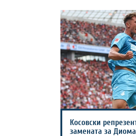
Косовски репрезен
замената за Диома