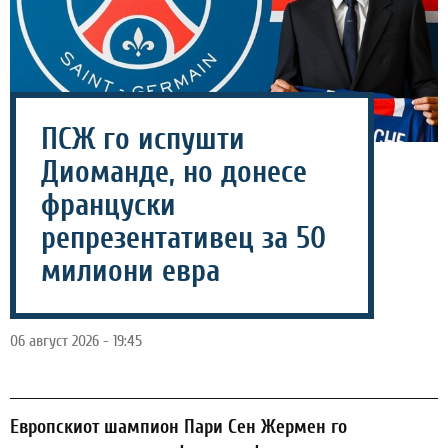
ПСЖ го испушти
Диоманде, но донесе
француски
репрезентативец за 50
милиони евра
06 август 2026 - 19:45
Европскиот шампион Пари Сен Жермен го