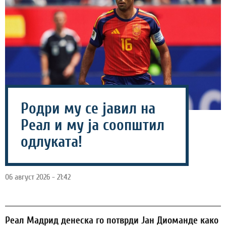
Родри му се јавил на
Реал и му ја соопштил
одлуката!
06 август 2026 - 21:42
Реал Мадрид денеска го потврди Јан Диоманде како