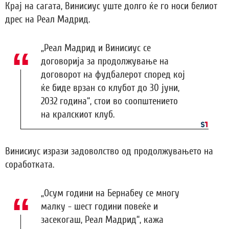
Крај на сагата, Винисиус уште долго ќе го носи белиот
дрес на Реал Мадрид.
„Реал Мадрид и Винисиус се
договорија за продолжување на
договорот на фудбалерот според кој
ќе биде врзан со клубот до 30 јуни,
2032 година“, стои во соопштението
на кралскиот клуб.
Винисиус изрази задоволство од продолжувањето на
соработката.
„Осум години на Бернабеу се многу
малку - шест години повеќе и
засекогаш, Реал Мадрид“, кажа