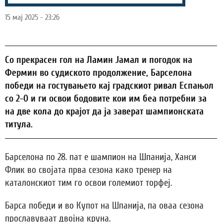
15 мај 2025 - 23:26
Со прекрасен гол на Ламин Јамал и погодок на
Фермин во судиското продолжение, Барселона
победи на гостувањето кај градскиот ривал Еспањол
со 2-0 и ги освои бодовите кои им беа потребни за
на две кола до крајот да ја заверат шампионската
титула.
Барселона по 28. пат е шампион на Шпанија, Ханси
Флик во својата прва сезона како тренер на
каталонскиот тим го освои големиот торфеј.
Барса победи и во Купот на Шпанија, па оваа сезона
прославуваат двојна круна.