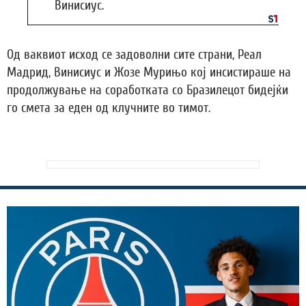
Винисиус.
Од ваквиот исход се задоволни сите страни, Реал
Мадрид, Винисиус и Жозе Мурињо кој инсистираше на
продолжување на соработката со Бразилецот бидејќи
го смета за еден од клучните во тимот.