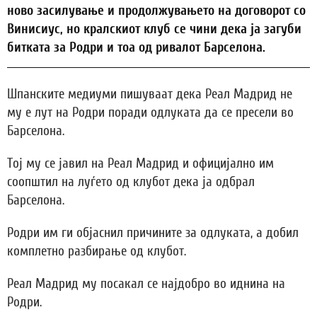
ново засилување и продолжувањето на договорот со
Винисиус, но кралскиот клуб се чини дека ја загуби
битката за Родри и тоа од ривалот Барселона.
Шпанските медиуми пишуваат дека Реал Мадрид не
му е лут на Родри поради одлуката да се пресели во
Барселона.
Тој му се јавил на Реал Мадрид и официјално им
соопштил на луѓето од клубот дека ја одбрал
Барселона.
Родри им ги објаснил причините за одлуката, а добил
комплетно разбирање од клубот.
Реал Мадрид му посакал се најдобро во иднина на
Родри.