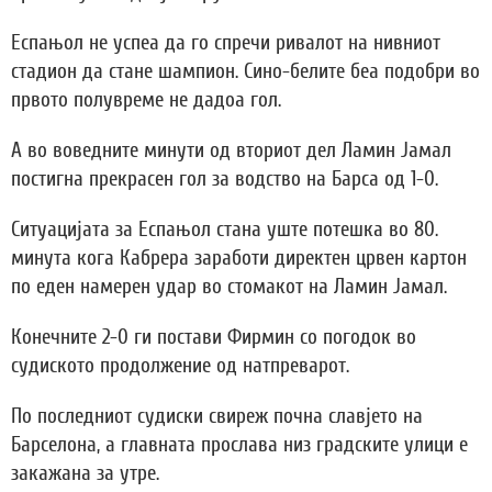
Еспањол не успеа да го спречи ривалот на нивниот
стадион да стане шампион. Сино-белите беа подобри во
првото полувреме не дадоа гол.
А во воведните минути од вториот дел Ламин Јамал
постигна прекрасен гол за водство на Барса од 1-0.
Ситуацијата за Еспањол стана уште потешка во 80.
минута кога Кабрера заработи директен црвен картон
по еден намерен удар во стомакот на Ламин Јамал.
Конечните 2-0 ги постави Фирмин со погодок во
судиското продолжение од натпреварот.
По последниот судиски свиреж почна славјето на
Барселона, а главната прослава низ градските улици е
закажана за утре.