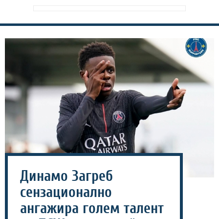
Динамо Загреб
сензационално
ангажира голем талент