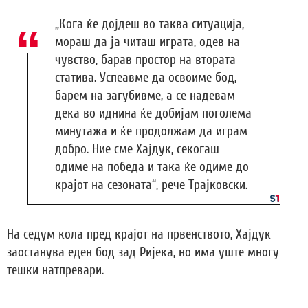
„Кога ќе дојдеш во таква ситуација,
мораш да ја читаш играта, одев на
чувство, барав простор на втората
статива. Успеавме да освоиме бод,
барем на загубивме, а се надевам
дека во иднина ќе добијам поголема
минутажа и ќе продолжам да играм
добро. Ние сме Хајдук, секогаш
одиме на победа и така ќе одиме до
крајот на сезоната“, рече Трајковски.
На седум кола пред крајот на првенството, Хајдук
заостанува еден бод зад Ријека, но има уште многу
тешки натпревари.