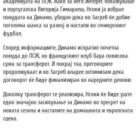
академијата на ПСЖ. Иако за него интерес покажуваше
и португалска Виторија Гимараеш, Нсоки ја избрал
понудата на Динамо, убеден дека во Загреб ќе добие
поголема шанса за развој и настапи во сениорскиот
фудбал.
Според информациите, Динамо испратил почетна
понуда до ПСЖ, но францускиот клуб бара повисока
сума за трансферот. И покрај тоа, преговорите
продолжуваат и во Загреб владее оптимизам дека
договорот ќе биде финализиран во наредните денови.
Доколку трансферот се реализира, Нсоки ќе биде уште
едно значајно засилување за Динамо во пресрет на
новата сезона и настапите на домашната и европската
сцена.