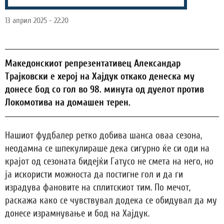
13 април 2025 - 22:20
Македонскиот репрезентативец Александар
Трајковски е херој на Хајдук откако денеска му
донесе бод со гол во 98. минута од дуелот против
Локомотива на домашен терен.
Нашиот фудбалер ретко добива шанса оваа сезона,
неодамна се шпекулираше дека сигурно ќе си оди на
крајот од сезоната бидејќи Гатусо не смета на него, но
ја искористи можноста да постигне гол и да ги
израдува фановите на сплитскиот тим. По мечот,
раскажа како се чувствувал додека се обидувал да му
донесе израмнување и бод на Хајдук.