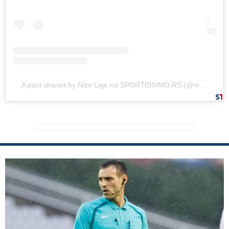
A post shared by Nize Lige na SPORTISSIMO.RS (@nizelige5)