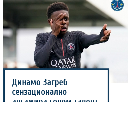
Динамо Загреб
сензационално
ангажира голем талент
на ПСЖ – го „врза“ на
пет години!