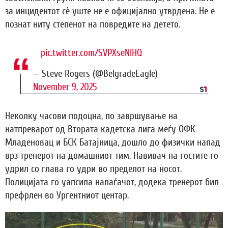
за инцидентот сè уште не е официјално утврдена. Не е
познат ниту степенот на повредите на детето.
pic.twitter.com/SVPXseNlHQ
— Steve Rogers (@BelgradeEagle)
November 9, 2025
Неколку часови подоцна, по завршување на
натпреварот од Втората кадетска лига меѓу ОФК
Младеновац и БСК Батајница, дошло до физички напад
врз тренерот на домашниот тим. Навивач на гостите го
удрил со глава го удри во пределот на носот.
Полицијата го уапсила напаѓачот, додека тренерот бил
префрлен во Ургентниот центар.