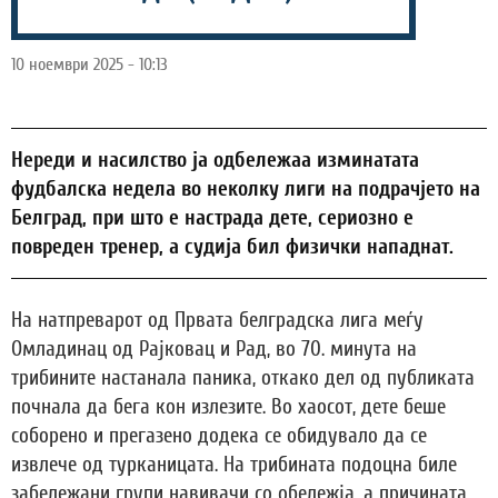
10 ноември 2025 - 10:13
Нереди и насилство ја одбележаа изминатата
фудбалска недела во неколку лиги на подрачјето на
Белград, при што е настрада дете, сериозно е
повреден тренер, а судија бил физички нападнат.
На натпреварот од Првата белградска лига меѓу
Омладинац од Рајковац и Рад, во 70. минута на
трибините настанала паника, откако дел од публиката
почнала да бега кон излезите. Во хаосот, дете беше
соборено и прегазено додека се обидувало да се
извлече од турканицата. На трибината подоцна биле
забележани групи навивачи со обележја, а причината