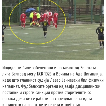
Инциденти биле забележани и на мечот од Зонската
лига Белград меѓу БСК 1926 и Врчина на Ада Циганлија,
каде што главниот судија Лазар Јанчевски бил физички
нападнат. Фудбалските органи најавија дисциплински
постапки и строги санкции против сторителите, со
порака дека ќе се работи на спречување на идни
инциденти на спортските терени и трибините.