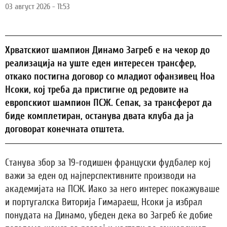
03 август 2026 - 11:53
Хрватскиот шампион Динамо Загреб е на чекор до
реализација на уште еден интересен трансфер,
откако постигна договор со младиот офанзивец Ноа
Нсоки, кој треба да пристигне од редовите на
европскиот шампион ПСЖ. Сепак, за трансферот да
биде комплетиран, останува двата клуба да ја
договорат конечната отштета.
Станува збор за 19-годишен француски фудбалер кој
важи за еден од најперспективните производи на
академијата на ПСЖ. Иако за него интерес покажуваше
и португалска Виторија Гимараеш, Нсоки ја избрал
понудата на Динамо, убеден дека во Загреб ќе добие