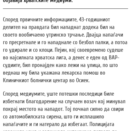
објавија хрватските медиуми.
Според првичните информациите, 43-годишниот
делител на правдата бил нападнат додека бил на
своето вообичаено утринско трчање. Двајца напаѓачи
го пресретнале и го нападнале со безбол палки, а потоа
го удирале и со клоци. Пејин, кој своевремено судеше
во најсилната хрватска лига, а денес е еден од ВАР-
судиите, бил пронајден како лежи на улица, по што
веднаш му била укажана лекарска помош во
Клиничкиот болнички центар во Осиек.
Според медиумите, уште потешки последици биле
избегнати благодарение на случаен возач кој минувал
покрај местото на нападот. Тој почнал силно да свири
со автомобилската сирена, што ги исплашило
напаѓачите и ги натерало да избегаат. Полицијата