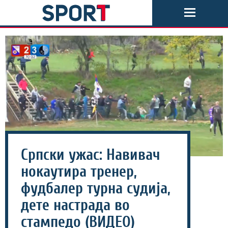
Српски ужас: Навивач
нокаутира тренер,
фудбалер турна судија,
дете настрада во
стампедо (ВИДЕО)