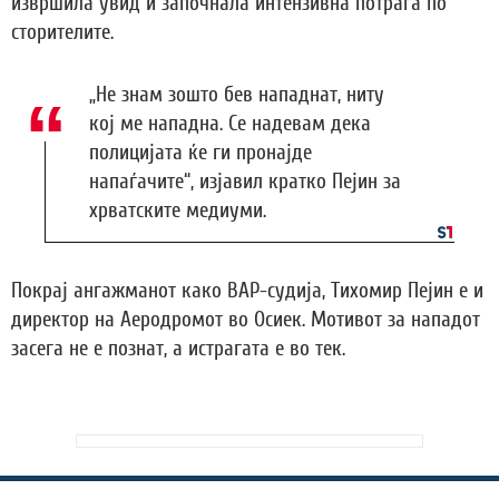
извршила увид и започнала интензивна потрага по
сторителите.
„Не знам зошто бев нападнат, ниту
кој ме нападна. Се надевам дека
полицијата ќе ги пронајде
напаѓачите“, изјавил кратко Пејин за
хрватските медиуми.
Покрај ангажманот како ВАР-судија, Тихомир Пејин е и
директор на Аеродромот во Осиек. Мотивот за нападот
засега не е познат, а истрагата е во тек.