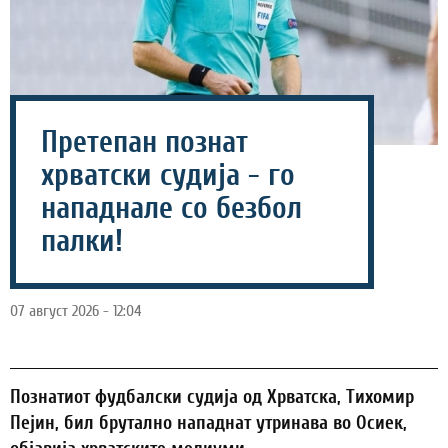
Претепан познат
хрватски судија - го
нападнале со безбол
палки!
07 август 2026 - 12:04
Познатиот фудбалски судија од Хрватска, Тихомир
Пејин, бил брутално нападнат утринава во Осиек,