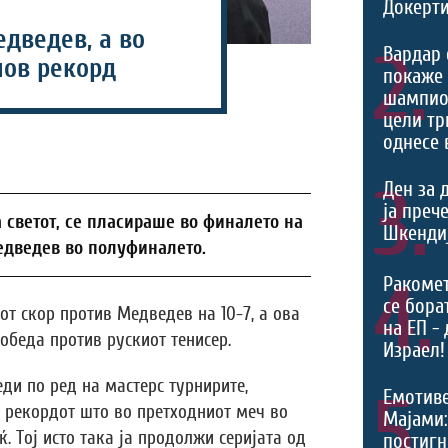
Докерти
дведев, а во
2.
Вардар 
нов рекорд
покаже 
шампио
цели тр
однесе 
3.
Ден за 
ја преч
а светот, се пласираше во финалето на
Шкендиј
едведев во полуфиналето.
4.
Ракоме
се борат
от скор против Медведев на 10-7, а ова
на ЕП -
обеда против рускиот тенисер.
Израел!
еди по ред на мастерс турнирите,
5.
Емотив
 рекордот што во претходниот меч во
Мајами:
. Тој исто така ја продолжи серијата од
постигн