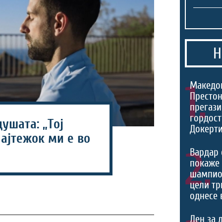
Н
1.
Македо
Престон
прегази
гордост
душата: „Тој
Докерти
ајтежок ми е во
2.
Вардар 
покаже 
шампио
цели тр
однесе 
Ден за 