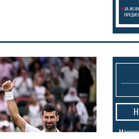
ЈА ИСФ
ПРЕДИЗ
Н
Македо
Престон