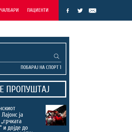
ЕЧАЛБАРИ
ПАЦИЕНТИ
Е ПРОПУШТАЈ
нскиот
 Лајонс ја
 „грчката
“ и дојде до