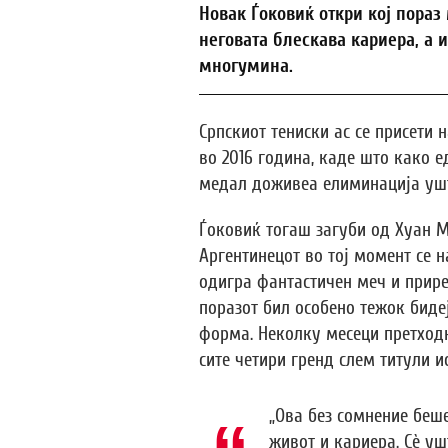
Новак Ѓоковиќ откри кој пораз
неговата блескава кариера, а 
многумина.
Српскиот тениски ас се присети
во 2016 година, каде што како е
медал доживеа елиминација ушт
Ѓоковиќ тогаш загуби од Хуан Ма
Аргентинецот во тој момент се на
одигра фантастичен меч и приред
поразот бил особено тежок биде
форма. Неколку месеци претходн
сите четири гренд слем титули и
„Ова без сомнение беше
живот и кариера. Сè ушт