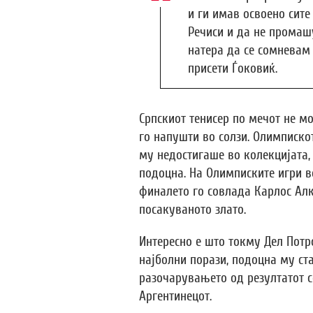
и ги имав освоено сите
Речиси и да не промаш
натера да се сомневам 
присети Ѓоковиќ.
Српскиот тенисер по мечот не м
го напушти во солзи. Олимписко
му недостигаше во колекцијата,
подоцна. На Олимписките игри в
финалето го совлада Карлос Алк
посакуваното злато.
Интересно е што токму Дел Потр
најболни порази, подоцна му ста
разочарувањето од резултатот 
Аргентинецот.