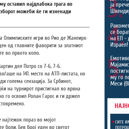
3.
 му оставил најдлабока трага во
ја преч
Шкендиј
изборот можеби ќе ги изненади
4.
Ракоме
се борат
 на Олимписките игри во Рио де Жанеиро
на ЕП -
Израел!
ден од главните фаворити за златниот
е во првото коло.
5.
Емотив
Мајами:
ртин дел Потро со 7-6, 7-6.
постигн
оѓаше на 141. место на АТП-листата, но
му го п
и голема сензација. За Србинот,
Меси (В
јќи на турнирот пристигнал во врвна
о го освоил Ролан Гарос и ги држел
стовремено.
НАЈН
 најтежок пораз во мојот
СИТЕ И
е боли. Бев број еден во светот
ПОТРОШ