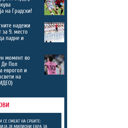
екува
а на Градски!
тните надежи
 за 9. место
 да падне и
ен момент во
 Де Пол
а еврогол и
освети на
ИДЕО)
ОВИ
М СЕ СМЕАТ НА СРБИТЕ:
ИЈА 28 МИЛИОНИ ЕВРА ЗА