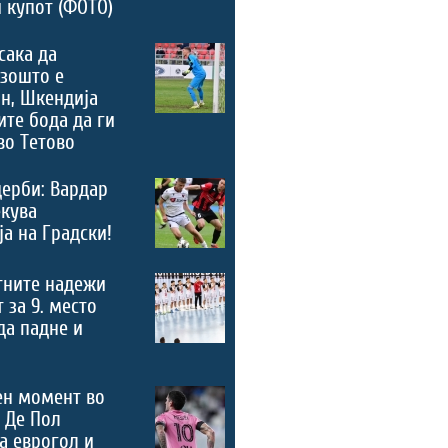
 купот (ФОТО)
сака да
зошто е
н, Шкендија
ите бода да ги
во Тетово
дерби: Вардар
екува
а на Градски!
тните надежи
 за 9. место
 да падне и
ен момент во
 Де Пол
а еврогол и