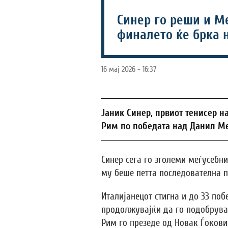
Синер го реши и Ме
финалето ќе брка 
16 мај 2026 - 16:37
Јаник Синер, првиот тенисер н
Рим по победата над Данил М
Синер сега го зголеми меѓусебни
му беше петта последователна п
Италијанецот стигна и до 33 поб
продолжувајќи да го подобрува
Рим го презеде од Новак Ѓоковиќ