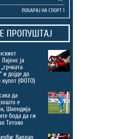
Е ПРОПУШТАЈ
нскиот
 Лајонс ја
 „грчката
“ и дојде до
 купот (ФОТО)
сака да
зошто е
н, Шкендија
ите бода да ги
во Тетово
дерби: Вардар