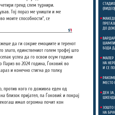
СТАДИО
 четири гренд слем турнири.
(ВИДЕО
ував. Тој пораз ме уништи и ме
во моите способности“, се
МАКЕДО
ПРЕГАЗ
ДО ДОК
ВАРДАР
ожеше да ги сокрие емоциите и теренот
ШАМПИО
БОДА Д
то злато, единствениот голем трофеј што
 сепак успеа да го освои осум години
МАЛЕР 
НА НЕР
о Париз во 2024 година, Ѓоковиќ во
И СЕ П
араз и конечно стигна до толку
РАКОМЕ
МЕСТО 
о, против кого го доживеа еден од
ДЕН ЗА
на близок пријател, па Ѓоковиќ и покрај
ШКЕНДИ
секогаш имал огромна почит кон
ЗОШТО 
НА БРУ