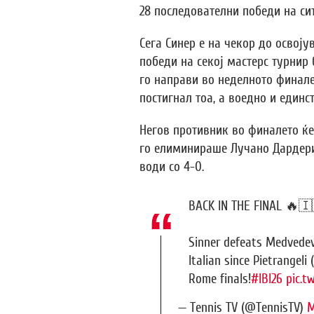
28 последователни победи на сит
Сега Синер е на чекор до освоју
победи на секој мастерс турнир
го направи во неделното финале
постигнал тоа, а воедно и единс
Негов противник во финалето ќе
го елиминираше Лучано Дардери с
води со 4-0.
BACK IN THE FINAL 🔥🇮
Sinner defeats Medvedev
Italian since Pietrangeli
Rome finals!
#IBI26
pic.t
— Tennis TV (@TennisTV)
M