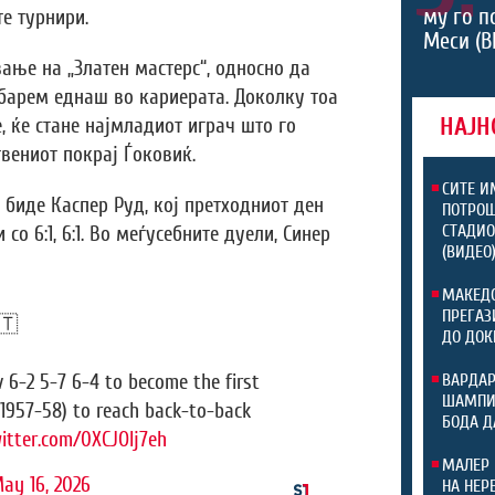
му го п
е турнири.
Меси (В
вање на „Златен мастерс“, односно да
 барем еднаш во кариерата. Доколку тоа
НАЈН
, ќе стане најмладиот играч што го
твениот покрај Ѓоковиќ.
СИТЕ И
 биде Каспер Руд, кој претходниот ден
ПОТРОШ
СТАДИО
о 6:1, 6:1. Во меѓусебните дуели, Синер
(ВИДЕО
МАКЕДО
ПРЕГАЗ
🇹
ДО ДОК
 6-2 5-7 6-4 to become the first
ВАРДАР
ШАМПИО
 (1957-58) to reach back-to-back
БОДА Д
witter.com/0XCJOIj7eh
МАЛЕР 
ay 16, 2026
НА НЕР