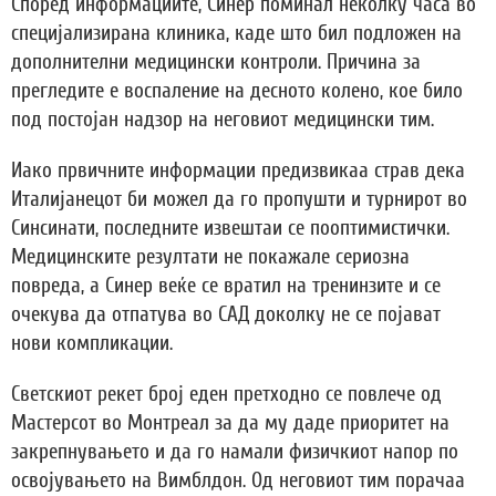
Според информациите, Синер поминал неколку часа во
специјализирана клиника, каде што бил подложен на
дополнителни медицински контроли. Причина за
прегледите е воспаление на десното колено, кое било
под постојан надзор на неговиот медицински тим.
Иако првичните информации предизвикаа страв дека
Италијанецот би можел да го пропушти и турнирот во
Синсинати, последните извештаи се пооптимистички.
Медицинските резултати не покажале сериозна
повреда, а Синер веќе се вратил на тренинзите и се
очекува да отпатува во САД доколку не се појават
нови компликации.
Светскиот рекет број еден претходно се повлече од
Мастерсот во Монтреал за да му даде приоритет на
закрепнувањето и да го намали физичкиот напор по
освојувањето на Вимблдон. Од неговиот тим порачаа