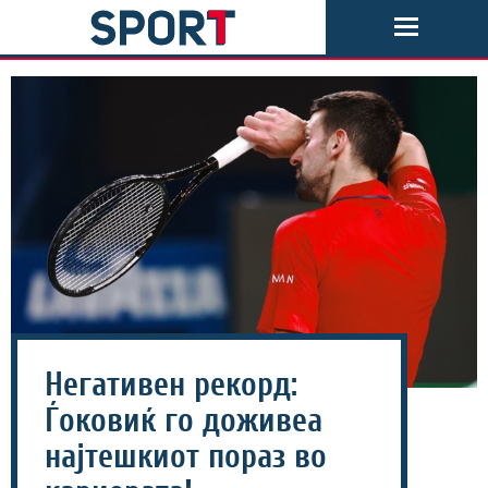
Негативен рекорд:
Ѓоковиќ го доживеа
најтешкиот пораз во