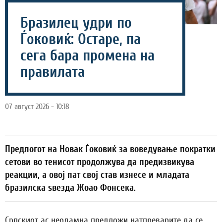
Бразилец удри по
Ѓоковиќ: Остаре, па
сега бара промена на
правилата
07 август 2026 - 10:18
Предлогот на Новак Ѓоковиќ за воведување пократки
сетови во тенисот продолжува да предизвикува
реакции, а овој пат свој став изнесе и младата
бразилска ѕвезда Жоао Фонсека.
Српскиот ас неодамна предложи натпреварите да се