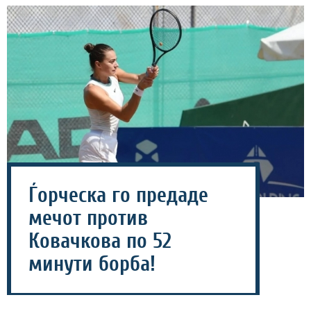
Ѓорческа го предаде
мечот против
Ковачкова по 52
минути борба!