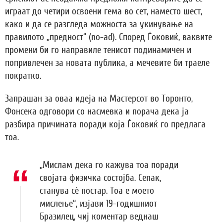
играат до четири освоени гема во сет, наместо шест,
како и да се разгледа можноста за укинување на
правилото „предност“ (no-ad). Според Ѓоковиќ, ваквите
промени би го направиле тенисот подинамичен и
попривлечен за новата публика, а мечевите би траеле
пократко.
Запрашан за оваа идеја на Мастерсот во Торонто,
Фонсека одговори со насмевка и порача дека ја
разбира причината поради која Ѓоковиќ го предлага
тоа.
„Мислам дека го кажува тоа поради
својата физичка состојба. Сепак,
станува сè постар. Тоа е моето
мислење“, изјави 19-годишниот
Бразилец, чиј коментар веднаш