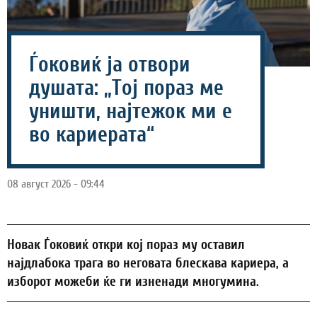
Ѓоковиќ ја отвори
душата: „Тој пораз ме
уништи, најтежок ми е
во кариерата“
08 август 2026 - 09:44
Новак Ѓоковиќ откри кој пораз му оставил
најдлабока трага во неговата блескава кариера, а
изборот можеби ќе ги изненади многумина.