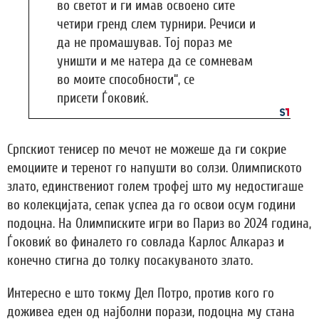
во светот и ги имав освоено сите
четири гренд слем турнири. Речиси и
да не промашував. Тој пораз ме
уништи и ме натера да се сомневам
во моите способности“, се
присети Ѓоковиќ.
Српскиот тенисер по мечот не можеше да ги сокрие
емоциите и теренот го напушти во солзи. Олимпиското
злато, единствениот голем трофеј што му недостигаше
во колекцијата, сепак успеа да го освои осум години
подоцна. На Олимписките игри во Париз во 2024 година,
Ѓоковиќ во финалето го совлада Карлос Алкараз и
конечно стигна до толку посакуваното злато.
Интересно е што токму Дел Потро, против кого го
доживеа еден од најболни порази, подоцна му стана