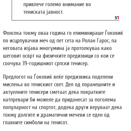
привлече големо внимание во
тениската јавност.
Фонсека токму оваа година го елиминираше Ѓоковиќ
по исцрпувачки меч од пет сета на Ролан Гарос, па
неговата изјава многумина ја протолкуваа како
шеговит осврт на физичките предизвици со кои се
соочува 39-годишниот српски тенисер.
Предлогот на Ѓоковиќ веќе предизвика поделени
мислења во тенискиот свет. Дел од поранешните и
актуелните тенисери сметаат дека пократките
натпревари би можеле да придонесат за поголема
популарност на спортот, додека други веруваат дека
токму долгите и драматични мечеви се еден од
главните симболи на тенисот.