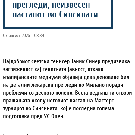
прегледи, неизвесен
настапот во Синсинати
07 август 2026 - 08:39
Најдобриот светски тенисер Јаник Синер предизвика
загриженост кај тениската јавност, откако
италијанските медиуми објавија дека деновиве бил
на детални лекарски прегледи во Милано поради
проблеми со десното колено. Веста веднаш ги отвори
прашањата околу неговиот настап на Мастерс
турнирот во Синсинати, кој е последна голема
подготовка пред УС Опен.