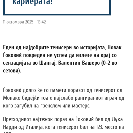
кариерата!
11 октомври 2025 - 13:42
Еден од најдобрите тенисери во историјата, Новак
Ѓоковиќ повреден не успеа да излезе на крај со
сензацијата во Шангај, Валентин Вашеро (0-2 во
сетови).
Ѓоковиќ долго ќе го памети поразот од тенисерот од
Монако бидејќи тоа е најслабо рангираниот играч од
кого загубил на гренслем или мастерс.
Претходниот најтежок пораз на Ѓоковиќ бил од Лука
Нарди од Италија, кога тенисерот бил на 123. место на