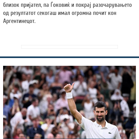
близок пријател, па Ѓоковиќ и покрај разочарувањето
од резултатот секогаш имал огромна почит кон
Аргентинецот.