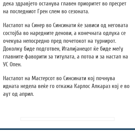
дека здравјето останува главен приоритет во пресрет
на последниот Грен слем во сезоната.
Настапот на Синер во Синсинати ќе зависи од неговата
состојба во наредните денови, а конечната одлука се
очекува непосредно пред почетокот на турнирот.
Доколку биде подготвен, Италијанецот ќе биде меѓу
главните фаворити за титулата, а потоа и за настап на
УС Опен.
Настапот на Мастерсот во Синсинати кој почнува
идната недела веќе го откажа Карлос Алкараз кој е во
аут од април.