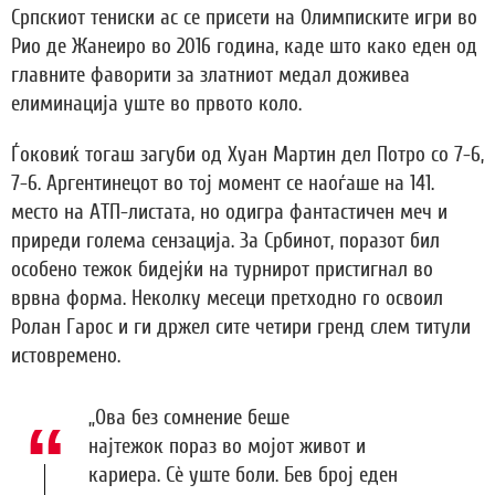
Српскиот тениски ас се присети на Олимписките игри во
Рио де Жанеиро во 2016 година, каде што како еден од
главните фаворити за златниот медал доживеа
елиминација уште во првото коло.
Ѓоковиќ тогаш загуби од Хуан Мартин дел Потро со 7-6,
7-6. Аргентинецот во тој момент се наоѓаше на 141.
место на АТП-листата, но одигра фантастичен меч и
приреди голема сензација. За Србинот, поразот бил
особено тежок бидејќи на турнирот пристигнал во
врвна форма. Неколку месеци претходно го освоил
Ролан Гарос и ги држел сите четири гренд слем титули
истовремено.
„Ова без сомнение беше
најтежок пораз во мојот живот и
кариера. Сè уште боли. Бев број еден