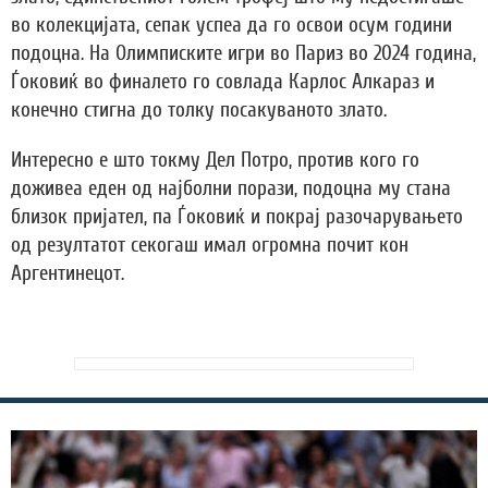
во колекцијата, сепак успеа да го освои осум години
подоцна. На Олимписките игри во Париз во 2024 година,
Ѓоковиќ во финалето го совлада Карлос Алкараз и
конечно стигна до толку посакуваното злато.
Интересно е што токму Дел Потро, против кого го
доживеа еден од најболни порази, подоцна му стана
близок пријател, па Ѓоковиќ и покрај разочарувањето
од резултатот секогаш имал огромна почит кон
Аргентинецот.