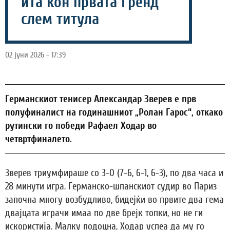
ита кон првата Гренд
слем титула
02 јуни 2026 - 17:39
Германскиот тенисер Александар Зверев е прв
полуфиналист на годинашниот „Ролан Гарос“, откако
рутински го победи Рафаел Ходар во
четвртфиналето.
Зверев триумфираше со 3-0 (7-6, 6-1, 6-3), по два часа и
28 минути игра. Германско-шпанскиот судир во Париз
започна многу возбудливо, бидејќи во првите два гема
двајцата играчи имаа по две брејк топки, но не ги
искористија. Малку подоцна, Ходар успеа да му го