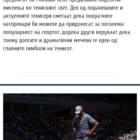
мислења во тенискиот свет. Дел од поранешните и
актуелните тенисери сметаат дека пократките
натпревари би можеле да придонесат за поголема
популарност на спортот, додека други веруваат дека
токму долгите и драматични мечеви се еден од
главните симболи на тенисот.