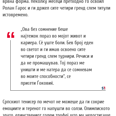
врвна форма. Неколку месеци претходно го освоил
Ролан Гарос и ги држел сите четири гренд слем титули
истовремено.
„Ова без сомнение беше
најтежок пораз во мојот живот и
кариера. Сè уште боли. Бев број еден
во светот и ги имав освоено сите
четири гренд слем турнири. Речиси и
да не промашував. Тој пораз ме
уништи и ме натера да се сомневам
во моите способности“, се
присети Ѓоковиќ.
Српскиот тенисер по мечот не можеше да ги сокрие
емоциите и теренот го напушти во солзи. Олимпиското
злато, единствениот голем трофеј што му недостигаше