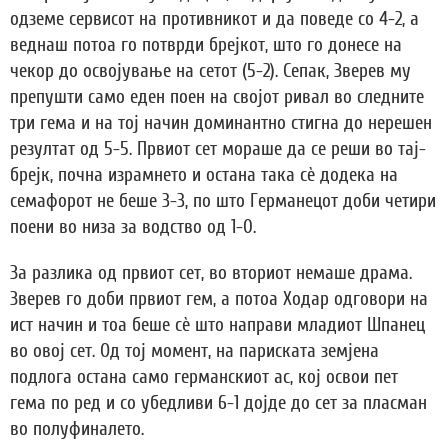
одземе сервисот на противникот и да поведе со 4-2, а
веднаш потоа го потврди брејкот, што го донесе на
чекор до освојување на сетот (5-2). Сепак, Зверев му
препушти само еден поен на својот ривал во следните
три гема и на тој начин доминантно стигна до нерешен
резултат од 5-5. Првиот сет мораше да се реши во тај-
брејк, почна израмнето и остана така сè додека на
семафорот не беше 3-3, по што Германецот доби четири
поени во низа за водство од 1-0.
За разлика од првиот сет, во вториот немаше драма.
Зверев го доби првиот гем, а потоа Ходар одговори на
ист начин и тоа беше сè што направи младиот Шпанец
во овој сет. Од тој момент, на париската земјена
подлога остана само германскиот ас, кој освои пет
гема по ред и со убедливи 6-1 дојде до сет за пласман
во полуфиналето.