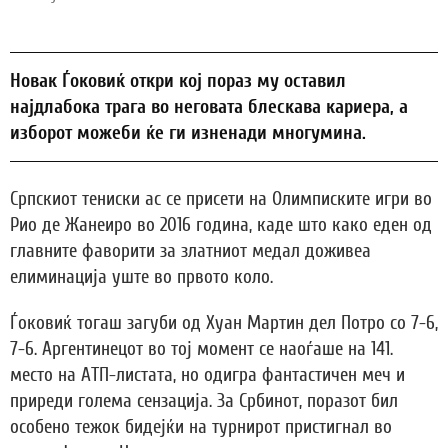
Новак Ѓоковиќ откри кој пораз му оставил
најдлабока трага во неговата блескава кариера, а
изборот можеби ќе ги изненади многумина.
Српскиот тениски ас се присети на Олимписките игри во
Рио де Жанеиро во 2016 година, каде што како еден од
главните фаворити за златниот медал доживеа
елиминација уште во првото коло.
Ѓоковиќ тогаш загуби од Хуан Мартин дел Потро со 7-6,
7-6. Аргентинецот во тој момент се наоѓаше на 141.
место на АТП-листата, но одигра фантастичен меч и
приреди голема сензација. За Србинот, поразот бил
особено тежок бидејќи на турнирот пристигнал во