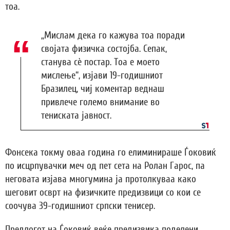
тоа.
„Мислам дека го кажува тоа поради
својата физичка состојба. Сепак,
станува сè постар. Тоа е моето
мислење“, изјави 19-годишниот
Бразилец, чиј коментар веднаш
привлече големо внимание во
тениската јавност.
Фонсека токму оваа година го елиминираше Ѓоковиќ
по исцрпувачки меч од пет сета на Ролан Гарос, па
неговата изјава многумина ја протолкуваа како
шеговит осврт на физичките предизвици со кои се
соочува 39-годишниот српски тенисер.
Предлогот на Ѓоковиќ веќе предизвика поделени