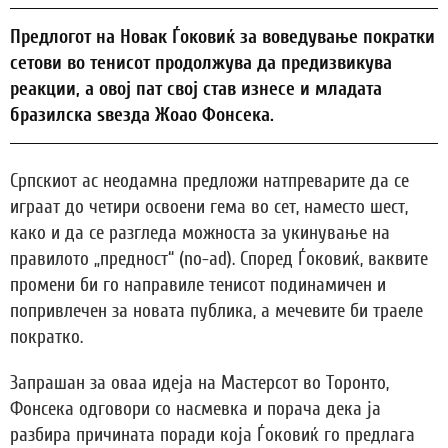
Предлогот на Новак Ѓоковиќ за воведување пократки
сетови во тенисот продолжува да предизвикува
реакции, а овој пат свој став изнесе и младата
бразилска ѕвезда Жоао Фонсека.
Српскиот ас неодамна предложи натпреварите да се
играат до четири освоени гема во сет, наместо шест,
како и да се разгледа можноста за укинување на
правилото „предност“ (no-ad). Според Ѓоковиќ, ваквите
промени би го направиле тенисот подинамичен и
попривлечен за новата публика, а мечевите би траеле
пократко.
Запрашан за оваа идеја на Мастерсот во Торонто,
Фонсека одговори со насмевка и порача дека ја
разбира причината поради која Ѓоковиќ го предлага