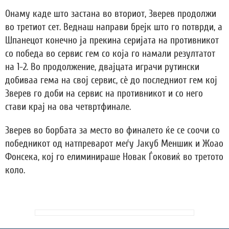
Онаму каде што застана во вториот, Зверев продолжи
во третиот сет. Веднаш направи брејк што го потврди, а
Шпанецот конечно ја прекина серијата на противникот
со победа во сервис гем со која го намали резултатот
на 1-2. Во продолжение, двајцата играчи рутински
добиваа гема на свој сервис, сè до последниот гем кој
Зверев го доби на сервис на противникот и со него
стави крај на ова четвртфинале.
Зверев во борбата за место во финалето ќе се соочи со
победникот од натпреварот меѓу Јакуб Меншик и Жоао
Фонсека, кој го елиминираше Новак Ѓоковиќ во третото
коло.