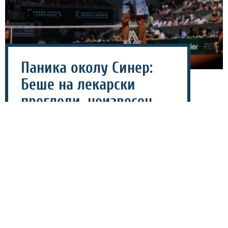
Паника околу Синер:
Беше на лекарски
прегледи, неизвесен
настапот во Синсинати
07 август 2026 - 08:39
Најдобриот светски тенисер Јаник Синер предизвика
загриженост кај тениската јавност, откако
италијанските медиуми објавија дека деновиве бил