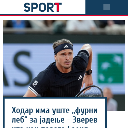
Ходар има уште „фурни
леб“ за јадење - Зверев