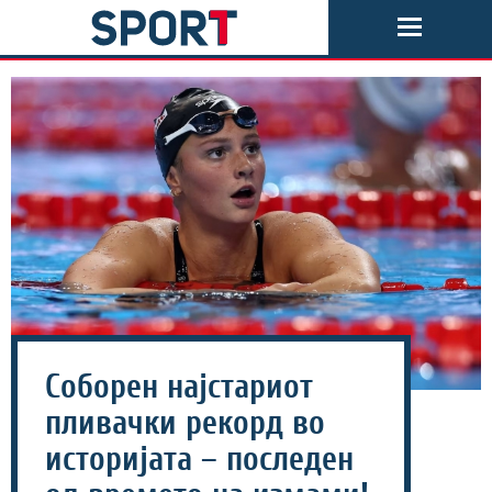
Соборен најстариот
пливачки рекорд во
историјата – последен