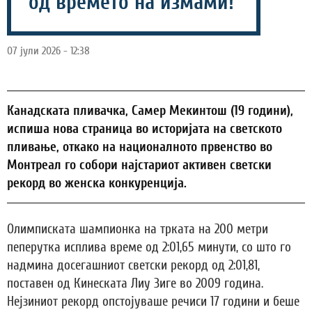
од времето на измами!
07 јули 2026 - 12:38
Канадската пливачка, Самер Мекинтош (19 години),
испиша нова страница во историјата на светското
пливање, откако на националното првенство во
Монтреал го собори најстариот активен светски
рекорд во женска конкуренција.
Олимписката шампионка на трката на 200 метри
пеперутка исплива време од 2:01,65 минути, со што го
надмина досегашниот светски рекорд од 2:01,81,
поставен од Кинеската Лиу Зиге во 2009 година.
Нејзиниот рекорд опстојуваше речиси 17 години и беше