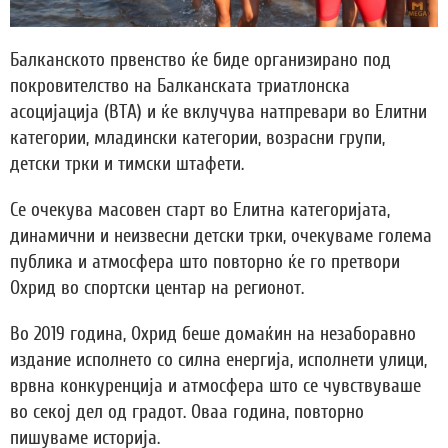
Балканското првенство ќе биде организирано под
покровителство на Балканската триатлонска
асоцијација (BTA) и ќе вклучува натпревари во Елитни
категории, младински категории, возрасни групи,
детски трки и тимски штафети.
Се очекува масовен старт во Елитна категоријата,
динамични и неизвесни детски трки, очекуваме голема
публика и атмосфера што повторно ќе го претвори
Охрид во спортски центар на регионот.
Во 2019 година, Охрид беше домаќин на незаборавно
издание исполнето со силна енергија, исполнети улици,
врвна конкуренција и атмосфера што се чувствуваше
во секој дел од градот. Оваа година, повторно
пишуваме историја.