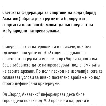
Светската федерација за спортови на вода (Ворлд
Акватикс) објави дека руските и белоруските
спортисти повторно ќе можат да настапуваат на
меѓународни натпреварувања.
Станува збор за ватерполисти и пливачи, кои беа
суспендирани уште во 2022 година, веднаш по
почетокот на руската инвазија врз Украина, кога им
беше забрането да се натпреваруваат под знамињата
на своите држави. По долг период на изолација, сега се
создаваат услови за нивно постепено враќање, но под
строго дефинирани критериуми.
Од „Ворлд Акватикс“ информираат дека биле
спроведени повеќе од 700 проверки кај руски и