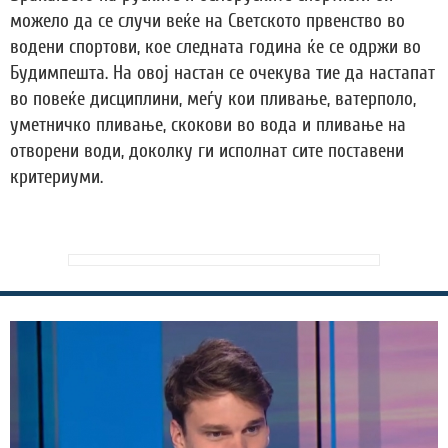
можело да се случи веќе на Светското првенство во
водени спортови, кое следната година ќе се одржи во
Будимпешта. На овој настан се очекува тие да настапат
во повеќе дисциплини, меѓу кои пливање, ватерполо,
уметничко пливање, скокови во вода и пливање на
отворени води, доколку ги исполнат сите поставени
критериуми.