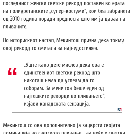
последниот женски светски рекорд поставен во ерата
на полиуретанските „супер-костуми“, кои беа забранети
од 2010 година поради предноста што им ја даваа на
пливачите.
По историскиот настап, Мекинтош призна дека токму
овој рекорд го сметала за најнедостижен.
„Уште како дете мислев дека ова е
единствениот светски рекорд што
никогаш нема да успеам да го
соборам. За мене тоа беше еден од
најтешките рекорди во пливањето“,
изјави канадската сензација.
Мекинтош со ова дополнително ја зацврсти својата
доминација во светското пливање. Таа веќе е светска