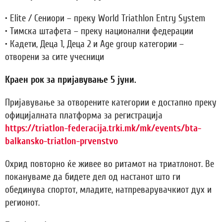
• Elite / Сениори – преку World Triathlon Entry System
• Тимска штафета – преку национални федерации
• Кадети, Деца 1, Деца 2 и Age group категории –
отворени за сите учесници
Краен рок за пријавување 5 јуни.
Пријавување за отворените категории е достапно преку
официјалната платформа за регистрација
https://triatlon-federacija.trki.mk/mk/events/bta-
balkansko-triatlon-prvenstvo
Охрид повторно ќе живее во ритамот на триатлонот. Ве
покануваме да бидете дел од настанот што ги
обединува спортот, младите, натпреварувачкиот дух и
регионот.