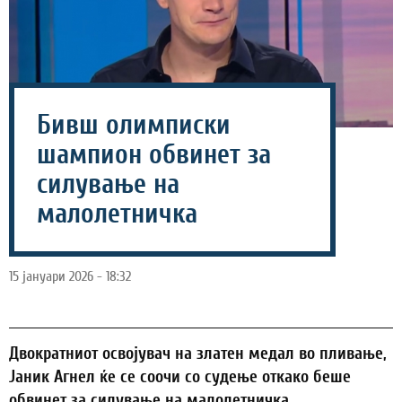
Бивш олимписки
шампион обвинет за
силување на
малолетничка
15 јануари 2026 - 18:32
Двократниот освојувач на златен медал во пливање,
Јаник Агнел ќе се соочи со судење откако беше
обвинет за силување на малолетничка.