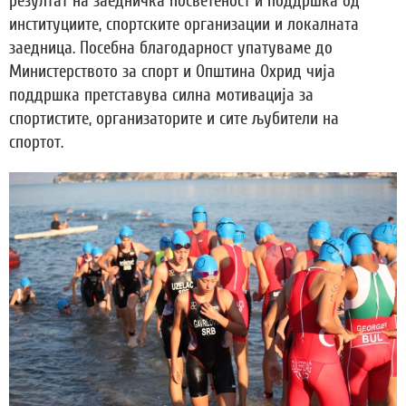
резултат на заедничка посветеност и поддршка од
институциите, спортските организации и локалната
заедница. Посебна благодарност упатуваме до
Министерството за спорт и Општина Охрид чија
поддршка претставува силна мотивација за
спортистите, организаторите и сите љубители на
спортот.