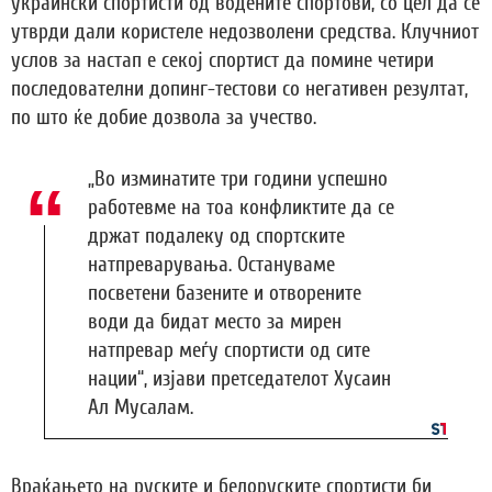
украински спортисти од водените спортови, со цел да се
утврди дали користеле недозволени средства. Клучниот
услов за настап е секој спортист да помине четири
последователни допинг-тестови со негативен резултат,
по што ќе добие дозвола за учество.
„Во изминатите три години успешно
работевме на тоа конфликтите да се
држат подалеку од спортските
натпреварувања. Остануваме
посветени базените и отворените
води да бидат место за мирен
натпревар меѓу спортисти од сите
нации“, изјави претседателот Хусаин
Ал Мусалам.
Враќањето на руските и белоруските спортисти би