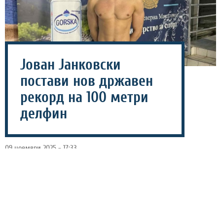
Јован Јанковски
постави нов државен
рекорд на 100 метри
делфин
09 ноември 2025 - 17:33
Македонскиот пливач и член на ПК Вардар 2018,
Јован Јанковски постави нов државен рекорд во
дисциплината 100 метри делфин со време 54,35