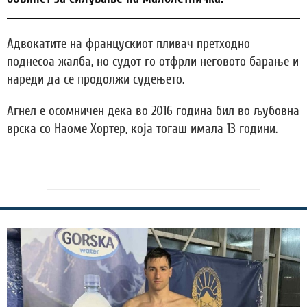
Адвокатите на францускиот пливач претходно
поднесоа жалба, но судот го отфрли неговото барање и
нареди да се продолжи судењето.
Агнел е осомничен дека во 2016 година бил во љубовна
врска со Наоме Хортер, која тогаш имала 13 години.