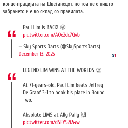
концентрацијата на Швеѓанецот, но тоа не е ништо
забрането и е во склад со правилата.
Paul Lim is BACK! 🤩
pic.twitter.com/AOe2dc7Qvb
— Sky Sports Darts (@SkySportsDarts)
December 13, 2025
LEGEND LIM WINS AT THE WORLDS 👏
At 71-years-old, Paul Lim beats Jeffrey
De Graaf 3-1 to book his place in Round
Two.
Absolute LIMS at Ally Pally 🙌
pic.twitter.com/d5FY52i2ww