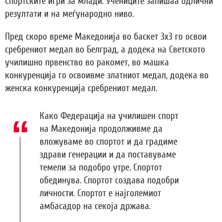
Спортските игри за млади. Учениците запишаа одлични
резултати и на меѓународно ниво.
Пред скоро време Македонија во баскет 3х3 го освои
сребрениот медал во Белград, а додека на Светското
училишно првенство во ракомет, во машка
конкуренција го освоивме златниот медал, додека во
женска конкуренција сребрениот медал.
Како Федерација на училишен спорт
на Македонија продолживме да
вложуваме во спортот и да градиме
здрави генерации и да поставуваме
темели за подобро утре. Спортот
обединува. Спортот создава подобри
личности. Спортот е најголемиот
амбасадор на секоја држава.