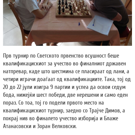
Прв турнир по Светското првенство всушност беше
квалификацискиот за учество во финалниот државен
натпревар, каде што шестмина се пласираат од лани, а
четири играчи доаѓаат од квалификациите. Така, тој од
20 до 22 јули изигра 9 партии и успеа да освои седум
бода, нижејќи шест победи, две нерешени и само еден
пораз. Со тоа, тој го подели првото место на
квалификацискиот турнир, заедно со Трајче Димов, а
покрај нив во финалето учество изборија и Блаже
Атанасовски и Зоран Велковски.