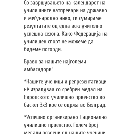
Со завршувањето на календарот на
училишните натпревари на државно
и меѓународно ниво, ги сумираме
резултатите од една исклучително
успешна сезона. Како Федерација на
училишен спорт не можеме да
бидеме погорди.
Браво за нашите најголеми
амбасадори!
*Нашите ученици и репрезентативци
нè израдуваа со сребрен медал на
Европското училишно првенство во
баскет 3х3 кое се одржа во Белград.
*Успешно организирано Национално
училишно првенство. Голем број
медали освоени од нашите ученици