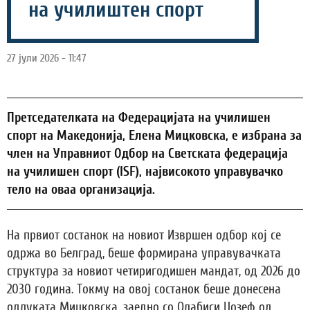
на училиштен спорт
27 јули 2026 - 11:47
Претседателката на Федерацијата на училишен
спорт на Македонија, Елена Мицковска, е избрана за
член на Управниот Одбор на Светската федерација
на училишен спорт (ISF), највисокото управувачко
тело на оваа организација.
На првиот состанок на новиот Извршен одбор кој се
одржа во Белград, беше формирана управувачката
структура за новиот четиригодишен мандат, од 2026 до
2030 година. Токму на овој состанок беше донесена
одлуката Мицковска, заедно со Олабиси Џозеф од