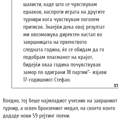
шахисти, каде што се чувствувам
еднаков, наспроти играта на другите
турнири кога чувствувам поголем
притисок. Знаејќи дека овој резултат
ми овозможува директен настап во
завршницата на првенството
следната година, ќе се обидам да го
подобрам пласманот на крајот,
бидејќи оваа година почувствував
замор по одиграни 18 партии“- изјави
17-годишниот Стефан.
Воедно, тој беше најмладиот учесник на завршниот
турнир, а освен бронзениот медал, на своето конто
додаде нови 59 рејтинг поени.