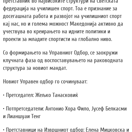
претставник во највисоките структури на Светската
федерација на училишен спорт. Тоа е признание за
досегашната работа и развојот на училишниот спорт
кај нас, но и голема можност Македонија активно да
учествува во креирањето на идните политики и
проекти за младите спортисти на глобално ниво.
Со формирањето на Управниот Одбор, се заокружи
клучната фаза од воспоставувањето на раководната
структура за новиот мандат.
Новиот Управен одбор го сочинуваат:
• Претседател: Жељко Танасковиќ
• Потпретседатели: Антонио Хора Фило, Јусеф Белкасми
и Лианшуаи Тенг
• Претставници на Извршниот одбор: Елена Мицковска и