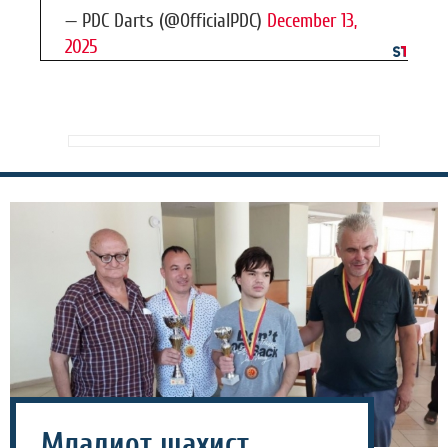
— PDC Darts (@OfficialPDC)
December 13,
2025
Младиот шахист