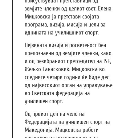
присуствуваат претставници од
земјите членки од целиот свет, Елена
Мицковска ја претстави својата
програма, визија, мисија и цели за
иднината на училишниот спорт.
Нејзината визија и посветеност беа
препознаени од земјите членки, како
и од резибраниот претседател на ISF,
Жељко Танасковиќ. Мицковска во
следните четири години ќе биде дел
од највисокиот орган на управување
во Светската федерација на
училишен спорт.
Од првиот ден на чело на
Федерацијата на училишен спорт на
Македонија, Мицковска работи
посветено на унапредување на