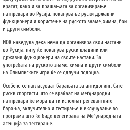
вратат, како и за прашањата за организирање
натпревари во Русија, поканување руски државни
функционери и користење на руското знаме, химна, бои
и други симболи.
ИОК наведува дека нема да организира свои настани
во Русија, ниту ќе поканува руски владини или
државни функционери на своите настани. За
употребата на руското знаме, химна и други симболи
на Олимписките игри ќе се одлучи подоцна.
Особено се нагласуваат барањата за антидопинг. Сите
руски спортисти што се враќаат на меѓународни
натпревари ќе мора да ги исполнат релевантните
барања, вклучително и тестирање и вклучување во
програма што ќе биде делегирана на Меѓународната
агенција за тестирање.