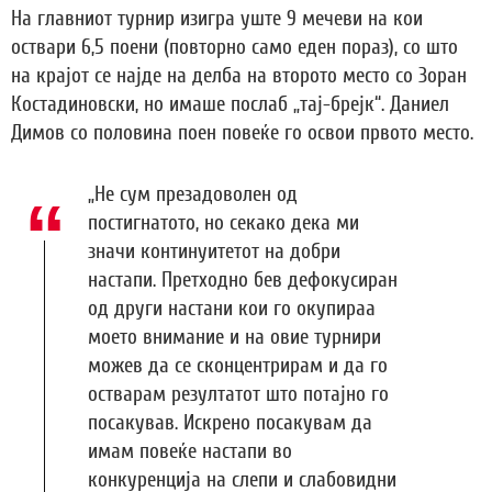
На главниот турнир изигра уште 9 мечеви на кои
оствари 6,5 поени (повторно само еден пораз), со што
на крајот се најде на делба на второто место со Зоран
Костадиновски, но имаше послаб „тај-брејк“. Даниел
Димов со половина поен повеќе го освои првото место.
„Не сум презадоволен од
постигнатото, но секако дека ми
значи континуитетот на добри
настапи. Претходно бев дефокусиран
од други настани кои го окупираа
моето внимание и на овие турнири
можев да се сконцентрирам и да го
остварам резултатот што потајно го
посакував. Искрено посакувам да
имам повеќе настапи во
конкуренција на слепи и слабовидни