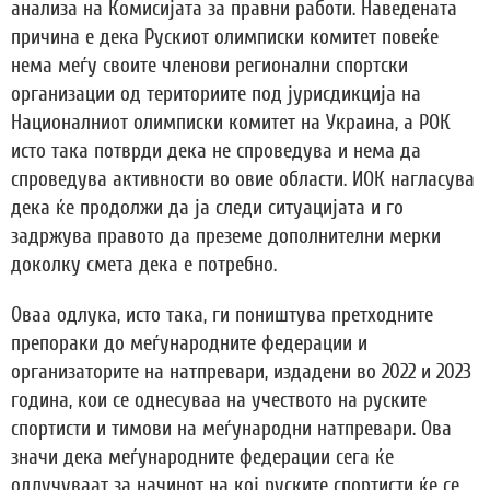
анализа на Комисијата за правни работи. Наведената
причина е дека Рускиот олимписки комитет повеќе
нема меѓу своите членови регионални спортски
организации од териториите под јурисдикција на
Националниот олимписки комитет на Украина, а РОК
исто така потврди дека не спроведува и нема да
спроведува активности во овие области. ИОК нагласува
дека ќе продолжи да ја следи ситуацијата и го
задржува правото да преземе дополнителни мерки
доколку смета дека е потребно.
Оваа одлука, исто така, ги поништува претходните
препораки до меѓународните федерации и
организаторите на натпревари, издадени во 2022 и 2023
година, кои се однесуваа на учеството на руските
спортисти и тимови на меѓународни натпревари. Ова
значи дека меѓународните федерации сега ќе
одлучуваат за начинот на кој руските спортисти ќе се