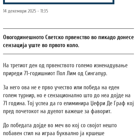
14 декември 2025 - 11:35
Oвогодинешното Светско првенство во пикадо донесе
сензација уште во првото коло.
На третиот ден од првенството големо изненадување
приреди 71-годишниот Пол Лим од Сингапур.
За него ова не е прво учество или победа на еден
голем турнир, но е сензационално што до неа дојде на
71 година. Тој успеа да го елиминира Џефри Де Граф кој
пред почетокот на дуелот важеше за фаворит.
До победата дојде во меч во кој со својот нешто
побавен стил на играа буквално ја кршеше