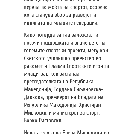
верува во моќта на спортот, особено
кога станува збор за развојот и
иднината на младите генерации.
Како потврда за таа заложба, ги
посочи поддршката и значењето на
големите спортски проекти, меѓу кои
Светското училишно првенство во
ракомет и Плазма Спортските игри за
млади, зад кои застанаа
претседателката на Република
Македонија, Гордана Сиљановска-
Давкова, премиерот на Владата на
Република Македонија, Христијан
Мицкоски, и министерот за спорт,
Борко Ристовски.
Новата улога на Елена Мицковска во