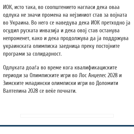
ИОК, исто така, во соопштението нагласи дека оваа
одлука не значи промена на нејзиниот став за војната
во Украина. Во него се наведува дека ИОК претходно ја
осудил руската инвазија и дека овој став останува
непроменет, како и дека продолжува да ја поддржува
украинската олимписка заедница преку постојните
програми за солидарност.
Одлуката доаѓа во време кога квалификациските
периоди за Олимписките игри во Лос Анџелес 2028 и
Зимските младински олимписки игри во Доломити
Валтелина 2028 се веќе почнати.