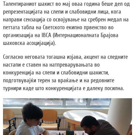
Талентираниот шахист во мај оваа година беше дел од
репрезентацијата на слепи и слабовидни лица, кога
направи сензација со освојување на сребрен медал на
петтата табла на Светското екипно првенство во
организација на IBCA (Интернационалната Брајова
шаховска асоцијација).
Согласно неговата тогашна изјава, акцент на следните
настапи е ставен на натпреварувањата во
конкуренција на слепи и слабовидни шахисти,
подготвувајќи терен за враќање и на редовните
турнири каде што конкуренцијата е далеку посилна.