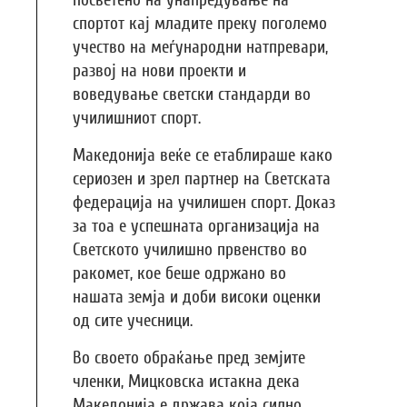
спортот кај младите преку поголемо
учество на меѓународни натпревари,
развој на нови проекти и
воведување светски стандарди во
училишниот спорт.
Македонија веќе се етаблираше како
сериозен и зрел партнер на Светската
федерација на училишен спорт. Доказ
за тоа е успешната организација на
Светското училишно првенство во
ракомет, кое беше одржано во
нашата земја и доби високи оценки
од сите учесници.
Во своето обраќање пред земјите
членки, Мицковска истакна дека
Македонија е држава која силно