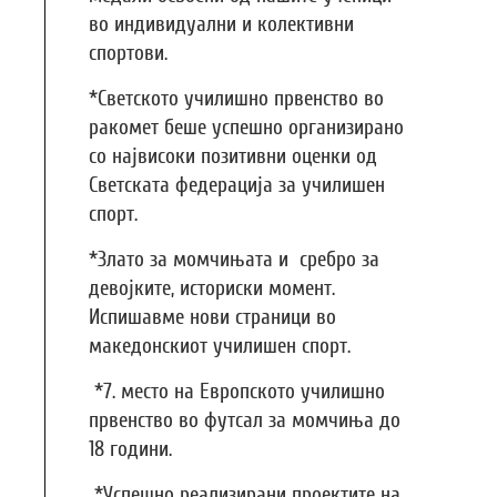
во индивидуални и колективни
спортови.
*Светското училишно првенство во
ракомет беше успешно организирано
со највисоки позитивни оценки од
Светската федерација за училишен
спорт.
*Злато за момчињата и сребро за
девојките, историски момент.
Испишавме нови страници во
македонскиот училишен спорт.
*7. место на Европското училишно
првенство во футсал за момчиња до
18 години.
*Успешно реализирани проектите на