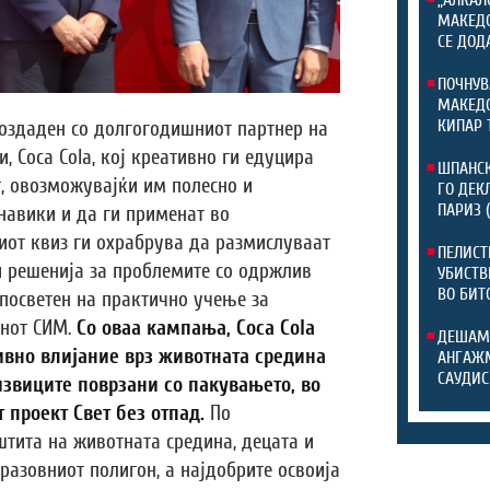
„АЛКАЛ
МАКЕДО
СЕ ДОД
ПОЧНУВ
МАКЕДО
КИПАР 
 создаден со долгогодишниот партнер на
, Coca Cola, кој креативно ги едуцира
ШПАНСК
т, овозможувајќи им полесно и
ГО ДЕК
ПАРИЗ 
навики и да ги применат во
иот квиз ги охрабрува да размислуваат
ПЕЛИСТ
и решенија за проблемите со одржлив
УБИСТВ
ВО БИТ
 посветен на практично учење за
онот СИМ.
Со оваа кампања,
Coca Cola
ДЕШАМ
ивно влијание врз животната средина
АНГАЖМ
САУДИС
извиците поврзани со пакувањето, во
 проект Свет без отпад.
По
штита на животната средина, децата и
разовниот полигон, а најдобрите освоија