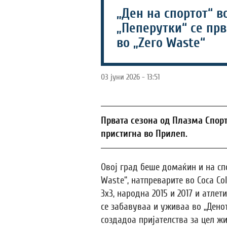
„Ден на спортот“ в
„Пеперутки“ се пр
во „Zero Waste“
03 јуни 2026 - 13:51
Првата сезона од Плазма Спор
пристигна во Прилеп.
Овој град беше домаќин и на сп
Waste“, натпреварите во Coca Col
3х3, народна 2015 и 2017 и атле
се забавуваа и уживаа во „Денот
создадоа пријателства за цел жи