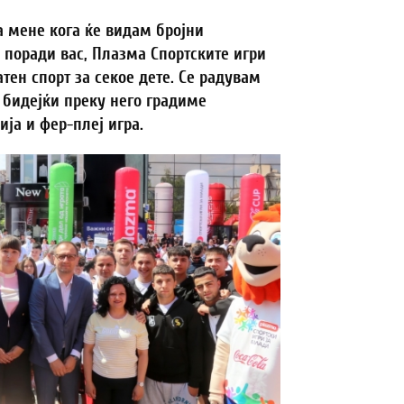
 мене кога ќе видам бројни
 поради вас, Плазма Спортските игри
ен спорт за секое дете. Се радувам
, бидејќи преку него градиме
ија и фер-плеј игра.