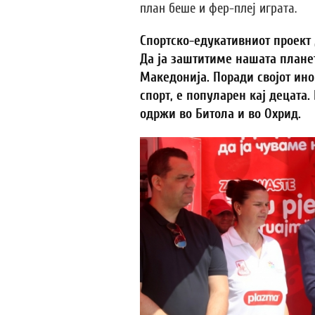
план беше и фер-плеј играта.
Спортско-едукативниот проект 
Да ја заштитиме нашата планет
Македонија. Поради својот ин
спорт, е популарен кај децата.
одржи во Битола и во Охрид.