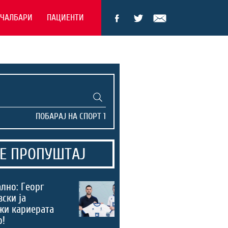
ЕЧАЛБАРИ
ПАЦИЕНТИ
Е ПРОПУШТАЈ
лно: Георг
вски ја
жи кариерата
р!