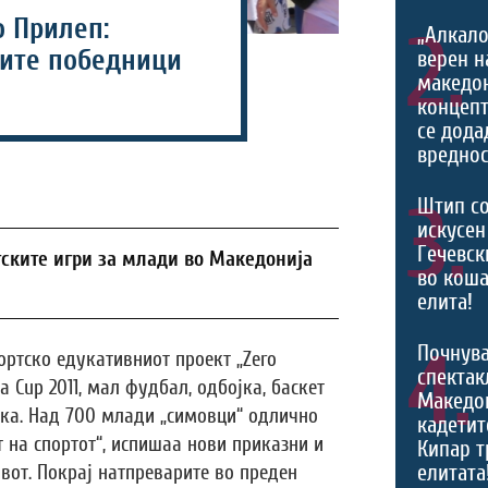
о Прилеп:
2.
„Алкало
вите победници
верен н
македо
концепт
се дода
вреднос
3.
Штип со
искусен
Гечевск
тските игри за млади во Македонија
во коша
елита!
4.
Почнува
ортско едукативниот проект „Zero
спектак
a Cup 2011, мал фудбал, одбојка, баскет
Македон
тика. Над 700 млади „симовци“ одлично
кадетит
 на спортот“, испишаа нови приказни и
Кипар т
елитата
вот. Покрај натпреварите во преден