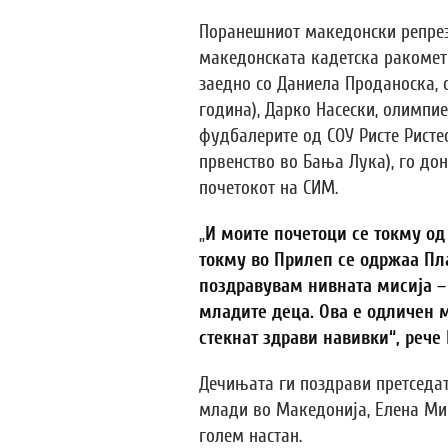
Поранешниот македонски репрез
македонската кадетска ракомет
заедно со Даниела Проданоска, 
година), Дарко Насески, олимпие
фудбалерите од СОУ Ристе Ристе
првенство во Бања Лука), го до
почетокот на СИМ.
„
И моите почетоци се токму од
токму во Прилеп се одржаа Пла
поздравувам нивната мисија – 
младите деца. Ова е одличен м
стекнат здрави навивки“, рече
Дечињата ги поздрави претседат
млади во Македонија, Елена Миц
голем настан.