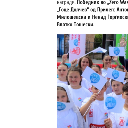
награди.
Победник во „
Zero Wa
„Гоце Долчев“ од Прилеп: Анто
Милошевски и Ненад Ѓорѓиоски
Влатко Тошески.