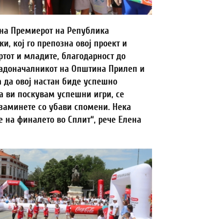
 на Премиерот на Република
и, кој го препозна овој проект и
тот и младите, благодарност до
градоначалникот на Општина Прилеп и
а да овој настан биде успешно
а ви поскувам успешни игри, се
 заминете со убави спомени. Нека
е на финалето во Сплит“, рече Елена