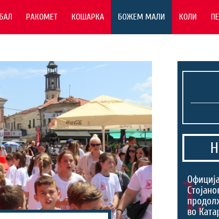
БАЛ
РАКОМЕТ
КОШАРКА
БОЖЕМ МАЛИ
КОЛИ
П
Н
1.
Официја
Стојано
продол
во Ката