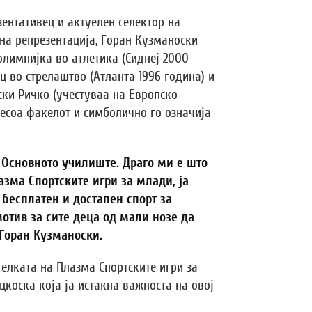
ентативец и актуелен селектор на
на репрезентација, Горан Кузманоски
олимпијка во атлетика (Сиднеј 2000
ц во стрелаштво (Атланта 1996 година) и
ски Ричко (учестуваа на Европско
несоа факелот и симболично го означија
 Основното училиште. Драго ми е што
зма Спортските игри за млади, ја
бесплатен и достапен спорт за
отив за сите деца од мали нозе да
 Горан Кузманоски.
елката на Плазма Спортските игри за
коска која ја истакна важноста на овој