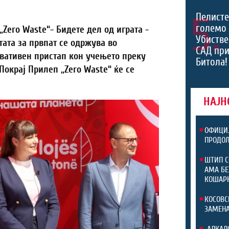
5.
Пелисте
големо 
„
Zero Waste
“- Бидете дел од играта -
Убистве
ата за првпат се одржува во
САД при
овативен пристап кон учењето преку
Битола!
 Покрај Прилеп „
Zero Waste
“ ќе се
НАЈН
ОФИЦИЈ
ПРОДОЛ
ШТИП С
АМА БЕ
КОШАРК
КОСОВС
ЗАМЕНА