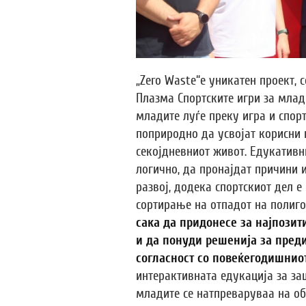
„Zero Waste“е уникатен проект,
Плазма Спортските игри за млади
младите луѓе преку игра и спор
поприродно да усвојат корисни 
секојдневниот живот. Едукативн
логично, да пронајдат причини 
развој, додека спортскиот дел е
сортирање на отпадот на полиг
сака да придонесе за најпозит
и да понуди решенија за пред
согласност со повеќегодишниот
интерактивната едукација за за
младите се натпреваруваа на об