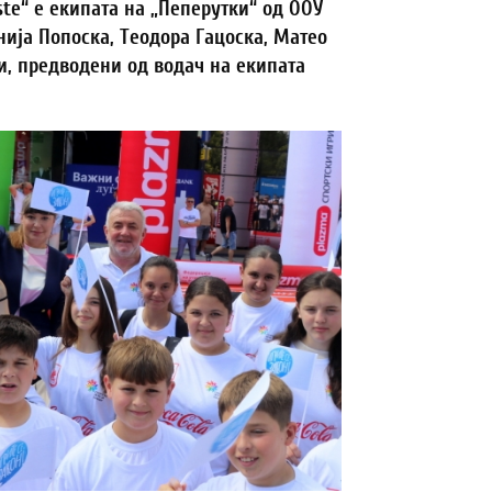
ste
“ е екипата на „Пеперутки“ од ООУ
нија Попоска, Теодора Гацоска, Матео
, предводени од водач на екипата