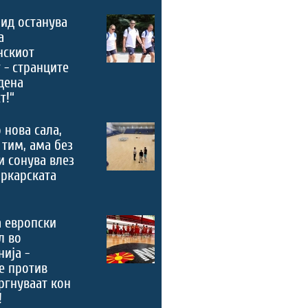
ид останува
а
нскиот
 - странците
дена
т!“
 нова сала,
 тим, ама без
и сонува влез
ркарската
 европски
л во
ија -
е против
ргнуваат кон
!