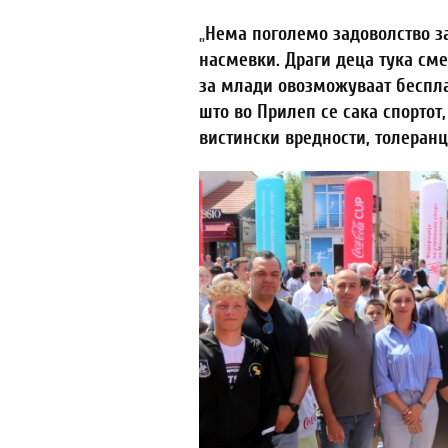
„
Нема поголемо задоволство за
насмевки. Драги деца тука сме
за млади овозможуваат бесплат
што во Прилеп се сака спортот
вистински вредности, толеранц