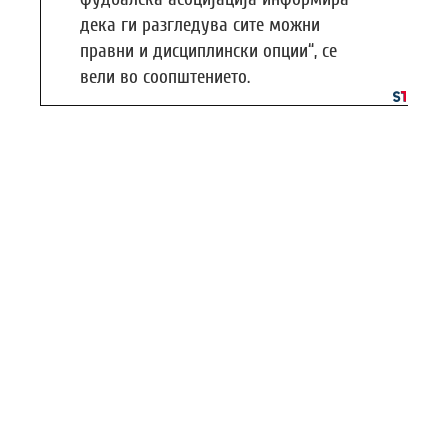
дека ги разгледува сите можни
правни и дисциплински опции“, се
вели во соопштението.