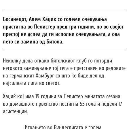
Босанецот, Алем Хаџиќ со големи очекувања
пристигна во Пелистер пред три години, но во својот
престој не успеа да ги исполни очекувањата, а ова
лето си замина од Битола.
Неколку дена откако битолскиот клуб го потврди
неговото заминување тој сега е претставен во редовите
на германскит Хамбург со што ќе биде дел од
најсилната лига во светот.
Хаџиќ кој има 19 години за Пелистер минатата сезона
во домашното првенство постигна 53 гола и подели 17
асистенции.
„Играњето во Бундеслигата е голем