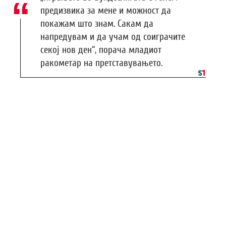
предизвика за мене и можност да
покажам што знам. Сакам да
напредувам и да учам од соиграчите
секој нов ден“, порача младиот
ракометар на претставувањето.