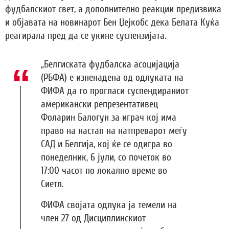
фудбалскиот свет, а дополнително реакции предизвика
и објавата на новинарот Бен Џејкобс дека Белата Куќа
реагирала пред да се укине суспензијата.
„Белгиската фудбалска асоцијација
(РБФА) е изненадена од одлуката на
ФИФА да го прогласи суспендираниот
американски репрезентативец
Фоларин Балогун за играч кој има
право на настап на натпреварот меѓу
САД и Белгија, кој ќе се одигра во
понеделник, 6 јули, со почеток во
17:00 часот по локално време во
Сиетл.
ФИФА својата одлука ја темели на
член 27 од Дисциплинскиот