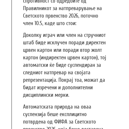
спротивност со одредбите од
Правилникот за натпреварување на
Светското првенство 2026, поточно
член 10.5, каде што стои:
Доколку играч или член на стручниот
штаб биде исклучен поради директен
црвен картон или поради втор жолт
картон (индиректен црвен картон), тој
автоматски ќе биде суспендиран за
следниот натпревар на својата
репрезентација. Покрај тоа, можат да
бидат изречени и дополнителни
дисциплински мерки.
Автоматската природа на оваа
суспензија беше експлицитно
потврдена од ФИФА за Светското