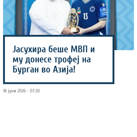
Јасухира беше МВП и
му донесе трофеј на
Бурган во Азија!
18 јуни 2026 - 07:20
Тимот на Косуке Јасухира, Бурган од Кувајт ја освои
титулата на Азиското клупско првенство откако во
финалето славеше против Ал Калиџ со 34-32, а токму