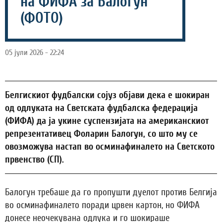
на ФИФА за Балогун
(ФОТО)
05 јули 2026 - 22:24
Белгискиот фудбалски сојуз објави дека е шокиран
од одлуката на Светската фудбалска федерација
(ФИФА) да ја укине суспензијата на американскиот
репрезентативец Фоларин Балогун, со што му се
овозможува настап во осминафиналето на Светското
првенство (СП).
Балогун требаше да го пропушти дуелот против Белгија
во осминафиналето поради црвен картон, но ФИФА
донесе неочекувана одлука и го шокираше