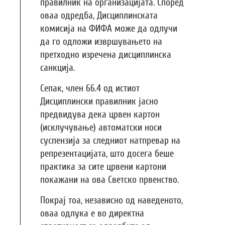
правилник на организацијата. Според
оваа одредба, Дисциплинската
комисија на ФИФА може да одлучи
да го одложи извршувањето на
претходно изречена дисциплинска
санкција.
Сепак, член 66.4 од истиот
Дисциплински правилник јасно
предвидува дека црвен картон
(исклучување) автоматски носи
суспензија за следниот натпревар на
репрезентацијата, што досега беше
практика за сите црвени картони
покажани на ова Светско првенство.
Покрај тоа, независно од наведеното,
оваа одлука е во директна