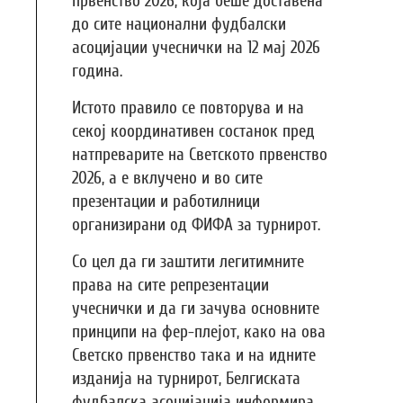
првенство 2026, која беше доставена
до сите национални фудбалски
асоцијации учеснички на 12 мај 2026
година.
Истото правило се повторува и на
секој координативен состанок пред
натпреварите на Светското првенство
2026, а е вклучено и во сите
презентации и работилници
организирани од ФИФА за турнирот.
Со цел да ги заштити легитимните
права на сите репрезентации
учеснички и да ги зачува основните
принципи на фер-плејот, како на ова
Светско првенство така и на идните
изданија на турнирот, Белгиската
фудбалска асоцијација информира