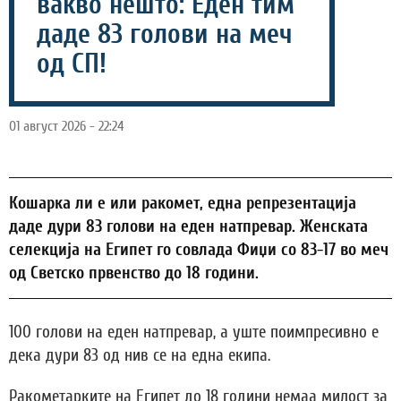
вакво нешто: Еден тим
даде 83 голови на меч
од СП!
01 август 2026 - 22:24
Кошарка ли е или ракомет, една репрезентација
даде дури 83 голови на еден натпревар. Женската
селекција на Египет го совлада Фиџи со 83-17 во меч
од Светско првенство до 18 години.
100 голови на еден натпревар, а уште поимпресивно е
дека дури 83 од нив се на една екипа.
Ракометарките на Египет до 18 години немаа милост за