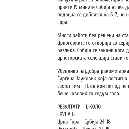
првите 19 минути Србија успеа д
подоцна се доближи на 6-7, но н
Гора.
Многу работи беа решени на ста
Црногорките го отворија со сери
разлика. Србија се закани кога до
црногорската селекција стави то
Убедливо најдобра ракометарка
Ѓурѓина Јауковиќ која постигна
својот тим - 11, од кои пет од п
беше Јововиќ со седум гола.
РЕЗУЛТАТИ - 1. КОЛО
ГРУПА Б
Црна Гора - Србија 24-18