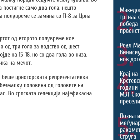
а постигне само два гола, нешто
2.
Македо
а полувреме се замина со 11-8 за Црна
тргнаа 
победа 
првенст
ртот од второто полувреме кое
3.
Реал Ма
ја од три гола за водство од шест
Виниси
јде на 15-18, но со два гола во низа,
нов дог
чка на мечот.
4.
Крај на
 беше црногорската репрезентативка
Крстевс
 безмалку половина од головите на
години 
енал. Во српската селекција најефикасна
МЗТ Ско
пресели
5.
Познати
меѓуна
ракомет
Струга