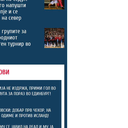
го напушти
пје и се
 на север
 групите за
родниот
ен турнир во
ОВИ
ЈА НЕ ИЗДРЖА, ПРИМИ ГОЛ ВО
НУТА ЗА ПОРАЗ ВО ЕДИНБУРГ!
)
ОВСКИ: ДОБАР ПРВ ЧЕКОР, НА
 ОДИМЕ И ПРОТИВ ИСЛАНД!
МУ СЕ ЈАВИЛ НА РЕАЛ И МУ ЈА