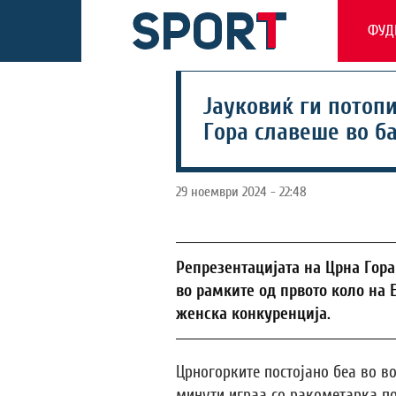
ФУД
Јауковиќ ги потопи
Гора славеше во б
29 ноември 2024 - 22:48
Репрезентацијата на Црна Гора 
во рамките од првото коло на 
женска конкуренција.
Црногорките постојано беа во во
минути играа со ракометарка п