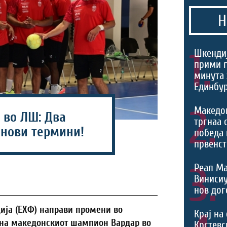
Н
1.
Шкендиј
прими г
минута 
Единбур
2.
Македо
 во ЛШ: Два
тргнаа 
 нови термини!
победа 
првенст
3.
Реал Ма
Виниси
нов дог
ија (ЕХФ) направи промени во
Крај на
 на македонскиот шампион Вардар во
Крстевс