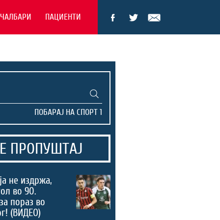
ЕЧАЛБАРИ
ПАЦИЕНТИ
Е ПРОПУШТАЈ
а не издржа,
ол во 90.
за пораз во
г! (ВИДЕО)