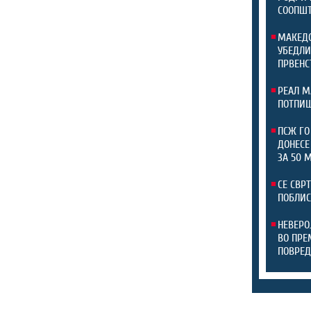
СООПШТ
МАКЕДО
УБЕДЛИ
ПРВЕНС
РЕАЛ М
ПОТПИШ
ПСЖ ГО
ДОНЕСЕ
ЗА 50 
СЕ СВР
ПОБЛИС
НЕВЕРО
ВО ПРЕ
ПОВРЕД