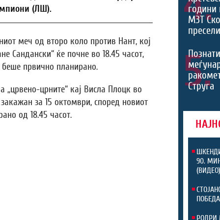
4.
години 
ампиони (ЛШ).
МЗТ Ско
пресели
от меч од второ коло против Нант, кој
5.
Познати
ане Сандански“ ќе почне во 18.45 часот,
меѓуна
о беше првично планирано.
ракомет
Струга
а „црвено-црните“ кај Висла Плоцк во
 закажан за 15 октомври, според новиот
ано од 18.45 часот.
НАЈН
ШКЕНДИ
90. МИ
(ВИДЕО
СТОЈАН
ПОБЕДА
РОДРИ 