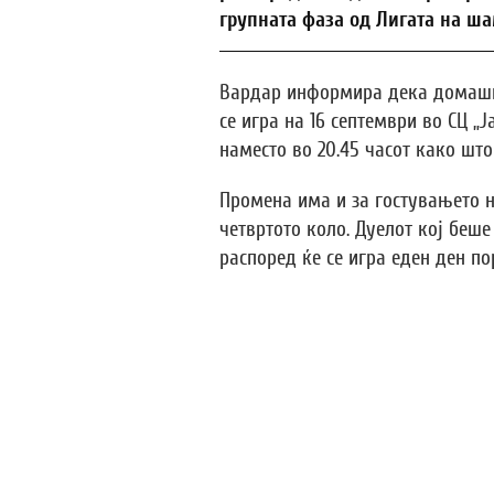
групната фаза од Лигата на ш
Вардар информира дека домашни
се игра на 16 септември во СЦ „Ј
наместо во 20.45 часот како шт
Промена има и за гостувањето н
четвртото коло. Дуелот кој беше
распоред ќе се игра еден ден пор