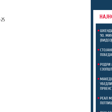
НАЈН
-25
ШКЕНДИ
90. МИ
(ВИДЕО
СТОЈАН
ПОБЕДА
РОДРИ 
СООПШТ
МАКЕДО
УБЕДЛИ
ПРВЕНС
РЕАЛ М
ПОТПИШ