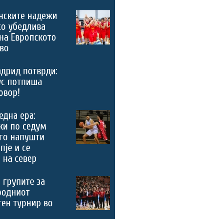
нските надежи
со убедлива
на Европското
во
дрид потврди:
ус потпиша
овор!
 една ера:
ки по седум
го напушти
пје и се
 на север
 групите за
родниот
ен турнир во