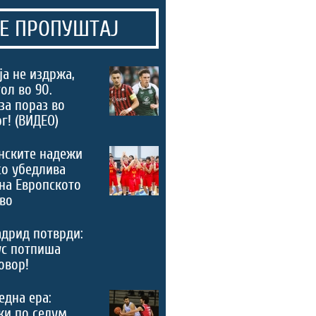
Е ПРОПУШТАЈ
а не издржа,
ол во 90.
за пораз во
г! (ВИДЕО)
нските надежи
со убедлива
на Европското
во
дрид потврди:
ус потпиша
овор!
 една ера:
ки по седум