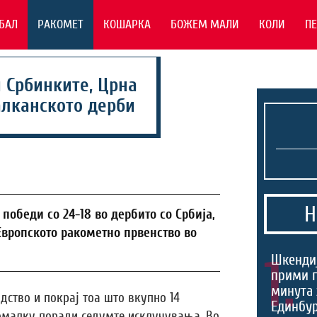
БАЛ
РАКОМЕТ
КОШАРКА
БОЖЕМ МАЛИ
КОЛИ
П
 Србинките, Црна
алканското дерби
Н
победи со 24-18 во дербито со Србија,
Европското ракометно првенство во
1.
Шкендиј
прими г
минута 
дство и покрај тоа што вкупно 14
Единбур
омалку поради седумте исклучувања. Во