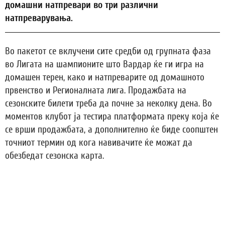
домашни натпревари во три различни
натпреварувања.
Во пакетот се вклучени сите средби од групната фаза
во Лигата на шампионите што Вардар ќе ги игра на
домашен терен, како и натпреварите од домашното
првенство и Регионалната лига. Продажбата на
сезонските билети треба да почне за неколку дена. Во
моментов клубот ја тестира платформата преку која ќе
се врши продажбата, а дополнително ќе биде соопштен
точниот термин од кога навивачите ќе можат да
обезбедат сезонска карта.