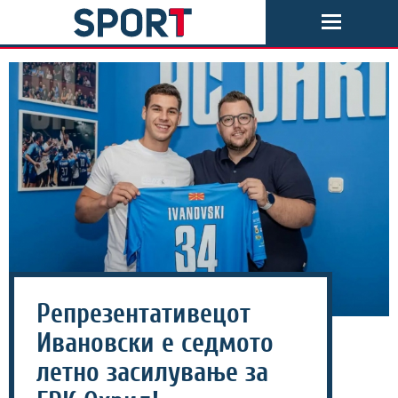
Репрезентативецот
Ивановски е седмото
летно засилување за