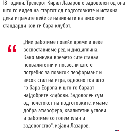
18 години. Тренерот Кирил Лазаров е задоволен од она
што го видел на стартот од подготовките и истакна
дека играчите веќе се навикнати на високите
стандарди кои ги бара клубот.
„Ние работиме повеќе време и веќе
воспоставивме ред и дисциплина.
Како минува времето сите станаа
поквалитетни и посвесни што е
потребно за повисок перформанс и
висок стил на игра, односно тоа што
го бара Европа и што го бараат
најдобрите клубови. Задоволен сум
од почетокот на подготовките, имаме
добра атмосфера, квалитетни услови
и работиме со голем елан и
задоволство“, изјави Лазаров.