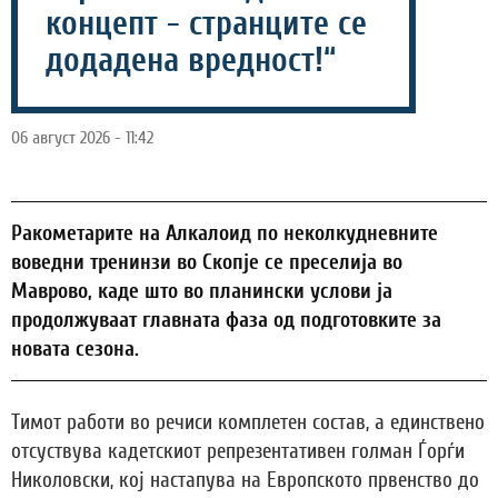
концепт - странците се
додадена вредност!“
06 август 2026 - 11:42
Ракометарите на Алкалоид по неколкудневните
воведни тренинзи во Скопје се преселија во
Маврово, каде што во планински услови ја
продолжуваат главната фаза од подготовките за
новата сезона.
Тимот работи во речиси комплетен состав, а единствено
отсуствува кадетскиот репрезентативен голман Ѓорѓи
Николовски, кој настапува на Европското првенство до