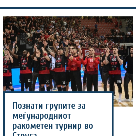
Познати групите за
меѓународниот
ракометен турнир во
Струга