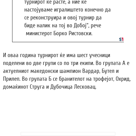
турнирот ќе расте, а ние ќе
настојуваме игралиштето конечно да
се реконструира и овој турнир да
биде налик на тој во Добој“, рече
министерот Борко Ристовски.
И оваа година турнирот ќе има шест учесници
поделени во две групи со по три екипи. Во групата А е
актуелниот македонски шампион Вардар, Бутел и
Прилеп. Во групата Б се бранителот на трофејот, Охрид,
домаќинот Струга и Дубочица Лесковац.