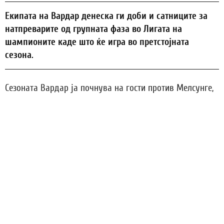
Eкипата на Вардар денеска ги доби и сатниците за
натпреварите од групната фаза во Лигата на
шампионите каде што ќе игра во претстојната
сезона.
Сезоната Вардар ја почнува на гости против Мелсунге,
а првиот домашен натпревар го игра во второт около
против Францускиот Нант.
Вардар четири од шест натпревари ќе игра во 20:45
часот, додека два се закажани од 18:45 часот.
1. Коло: Мелсунген – Вардар (10 септември 20:45 часот)
2. Коло: Вардар – Нант (16 септември 20:45 часот)
3. Коло: Вардар – Висла Плоцк (8 октомври, 20:45 часот)