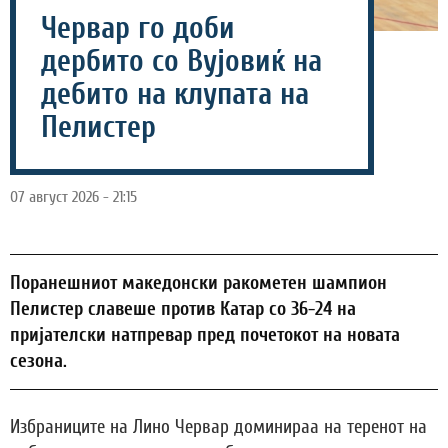
Червар го доби
дербито со Вујовиќ на
дебито на клупата на
Пелистер
07 август 2026 - 21:15
Поранешниот македонски ракометен шампион
Пелистер славеше против Катар со 36-24 на
пријателски натпревар пред почетокот на новата
сезона.
Избраниците на Лино Червар доминираа на теренот на