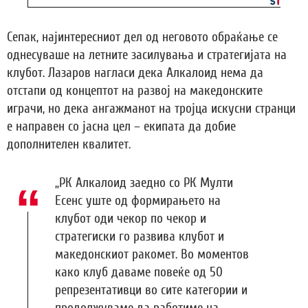
Сепак, најинтересниот дел од неговото обраќање се
однесуваше на летните засилувања и стратегијата на
клубот. Лазаров нагласи дека Алкалоид нема да
отстапи од концептот на развој на македонските
играчи, но дека ангажманот на тројца искусни странци
е направен со јасна цел – екипата да добие
дополнителен квалитет.
„РК Алкалоид заедно со РК Мулти
Есенс уште од формирањето на
клубот оди чекор по чекор и
стратегиски го развива клубот и
македонскиот ракомет. Во моментов
како клуб даваме повеќе од 50
репрезентативци во сите категории и
продолжуваме да работиме на