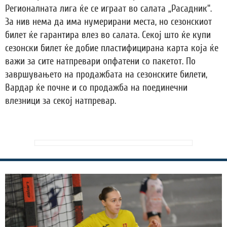
Регионалната лига ќе се играат во салата „Расадник“.
За нив нема да има нумерирани места, но сезонскиот
билет ќе гарантира влез во салата. Секој што ќе купи
сезонски билет ќе добие пластифицирана карта која ќе
важи за сите натпревари опфатени со пакетот. По
завршувањето на продажбата на сезонските билети,
Вардар ќе почне и со продажба на поединечни
влезници за секој натпревар.