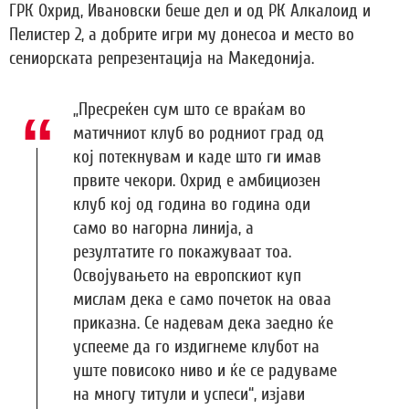
ГРК Охрид, Ивановски беше дел и од РК Алкалоид и
Пелистер 2, а добрите игри му донесоа и место во
сениорската репрезентација на Македонија.
„Пресреќен сум што се враќам во
матичниот клуб во родниот град од
кој потекнувам и каде што ги имав
првите чекори. Охрид е амбициозен
клуб кој од година во година оди
само во нагорна линија, а
резултатите го покажуваат тоа.
Освојувањето на европскиот куп
мислам дека е само почеток на оваа
приказна. Се надевам дека заедно ќе
успееме да го издигнеме клубот на
уште повисоко ниво и ќе се радуваме
на многу титули и успеси“, изјави