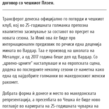
договор со чешкиот Плзен.
Трансферот денеска официјално го потврди и чешкиот
клуб, кој во 25-годишната голманка препозна
квалитетно засилување за составот во пресрет на
новата сезона. За Илиќ ова ќе биде прв
интернационален предизвик по речиси една деценија
мината во Вардар. Таа е производ на школата на
Металург, а од 2017 година беше дел од Вардар. Со
„црвено-црните“ настапуваше и на европската сцена,
додека во последните неколку сезони се наметна како
една од најдобрите голманки во македонскиот женски
ракомет.
Добрата форма ѝ донесе и место во македонската
репрезентација, а преселбата во Чешка ќе биде ново
поглавје во кариерата на 25-годишната чуварка на