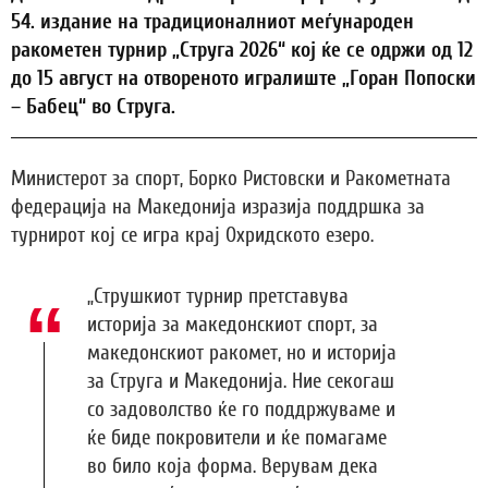
54. издание на традиционалниот меѓународен
ракометен турнир „Струга 2026“ кој ќе се одржи од 12
до 15 август на отвореното игралиште „Горан Попоски
– Бабец“ во Струга.
Министерот за спорт, Борко Ристовски и Ракометната
федерација на Македонија изразија поддршка за
турнирот кој се игра крај Охридското езеро.
„Струшкиот турнир претставува
историја за македонскиот спорт, за
македонскиот ракомет, но и историја
за Струга и Македонија. Ние секогаш
со задоволство ќе го поддржуваме и
ќе биде покровители и ќе помагаме
во било која форма. Верувам дека