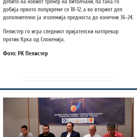
дебито на новиот тренер на битолчани, па така го
добија првото полувреме со 18-12, а во вториот дел
дополнително ја зголемија предноста до конечни 36-24.
Пелистер го игра следниот пријателски натпревар
против Крка од Словенија.
Фото: РК Пелистер