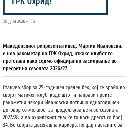
ГРК Охрид!
30 јуни 2026 - 11:12
Македонскиот репрезентативец, Мартин Ивановски,
е нов ракометар на ГРК Охрид, откако клубот го
претстави како седмо официјално засилување во
пресрет на сезоната 2026/27.
Станува збор за 25-годишен среден бек, кој се враќа во
својот матичен клуб, каде што ги направи првите
ракометни чекори. Ивановски потпиша едногодишен
договор со можност за продолжување и во сезоната
2027/28, а во охридскиот тим ќе го носи дресот со број
34. Во својата досегашна кариера, покрај настапите за