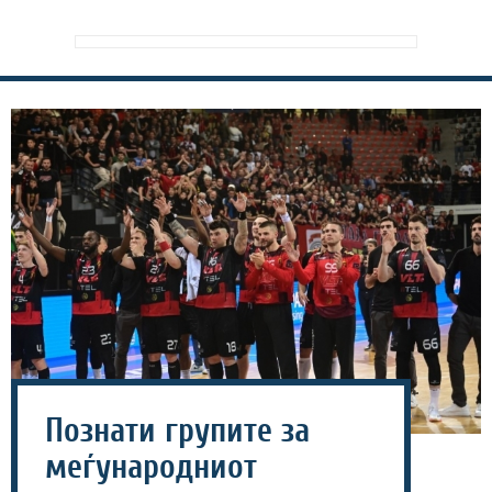
Познати групите за
меѓународниот