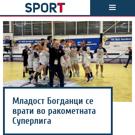
Младост Богданци се
врати во ракометната
Суперлига