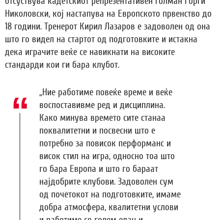
отсуствува кадетскиот репрезентативен голман Ѓорѓи
Николовски, кој настапува на Европското првенство до
18 години. Тренерот Кирил Лазаров е задоволен од она
што го видел на стартот од подготовките и истакна
дека играчите веќе се навикнати на високите
стандарди кои ги бара клубот.
„Ние работиме повеќе време и веќе
воспоставивме ред и дисциплина.
Како минува времето сите станаа
поквалитетни и посвесни што е
потребно за повисок перформанс и
висок стил на игра, односно тоа што
го бара Европа и што го бараат
најдобрите клубови. Задоволен сум
од почетокот на подготовките, имаме
добра атмосфера, квалитетни услови