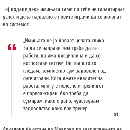
Тој додаде дека имињата сами по себе не гарантираат
успех и дека најважно е новите играчи да се вклопат
во системот.
„Имињата не ја даваат целата слика.
За да се направи тим треба да се
работи, да има дисциплина и да се
воспостави систем. Од тоа што го
гледам, комплетно сум задоволен од
сите играчи. Кога имате квалитет за
работа, многу е полесно и тренингот
е порелаксиран. Ако треба да
сумирам, иако е рано, чувствувам
задоволство како прв тренер.“
Алкалоид ќе остане во Маврово до завршувањето на