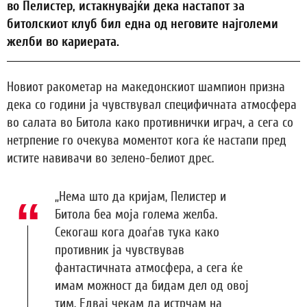
во Пелистер, истакнувајќи дека настапот за
битолскиот клуб бил една од неговите најголеми
желби во кариерата.
Новиот ракометар на македонскиот шампион призна
дека со години ја чувствувал специфичната атмосфера
во салата во Битола како противнички играч, а сега со
нетрпение го очекува моментот кога ќе настапи пред
истите навивачи во зелено-белиот дрес.
„Нема што да кријам, Пелистер и
Битола беа моја голема желба.
Секогаш кога доаѓав тука како
противник ја чувствував
фантастичната атмосфера, а сега ќе
имам можност да бидам дел од овој
тим. Едвај чекам да истрчам на