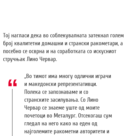
Тој нагласи дека во соблекувалната затекнал голем
број квалитетни домашни и странски ракометари, а
посебно се осврна и на соработката со искусниот
стручњак Лино Червар.
„Во тимот има многу одлични играчи
и македонски репрезентативци.
Полека се запознаваме и со
странските засилувања. Со Лино
Червар се знаеме уште од моите
почетоци во Металург. Отсекогаш сум
гледал на него како на еден од
најголемите ракометни авторитети и