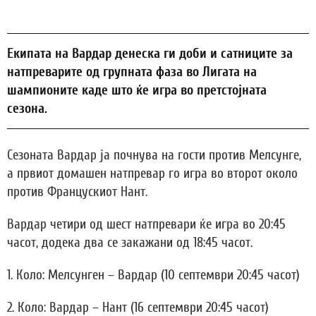
Eкипата на Вардар денеска ги доби и сатниците за
натпреварите од групната фаза во Лигата на
шампионите каде што ќе игра во претстојната
сезона.
Сезоната Вардар ја почнува на гости против Мелсунге,
а првиот домашен натпревар го игра во второт около
против Францускиот Нант.
Вардар четири од шест натпревари ќе игра во 20:45
часот, додека два се закажани од 18:45 часот.
1. Коло: Мелсунген – Вардар (10 септември 20:45 часот)
2. Коло: Вардар – Нант (16 септември 20:45 часот)