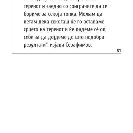
теренот и заедно со соиграчите да се
бориме за секоја топка. Можам да
ветам дека секогаш ќе го оставаме
срцето на теренот и ќе дадеме сѐ од
себе за да дојдеме до што подобри
резултати“, изјави Серафимов.