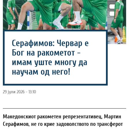
Серафимов: Червар е
Бог на ракометот -
имам уште многу да
научам од него!
29 јули 2026 - 13:10
Македонскиот ракометен репрезентативец, Мартин
Серафимов, не го крие задоволството по трансферот