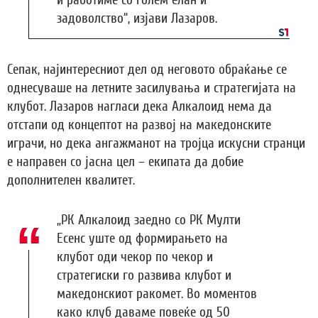
и работиме со голем елан и
задоволство“, изјави Лазаров.
Сепак, најинтересниот дел од неговото обраќање се
однесуваше на летните засилувања и стратегијата на
клубот. Лазаров нагласи дека Алкалоид нема да
отстапи од концептот на развој на македонските
играчи, но дека ангажманот на тројца искусни странци
е направен со јасна цел – екипата да добие
дополнителен квалитет.
„РК Алкалоид заедно со РК Мулти
Есенс уште од формирањето на
клубот оди чекор по чекор и
стратегиски го развива клубот и
македонскиот ракомет. Во моментов
како клуб даваме повеќе од 50