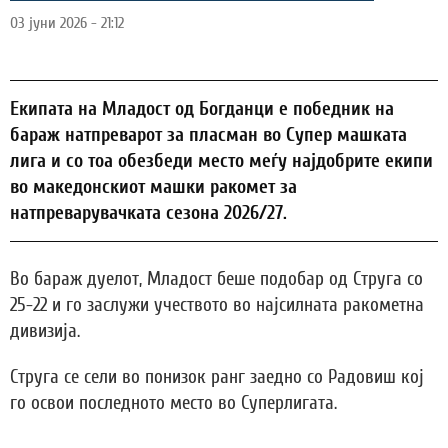
03 јуни 2026 - 21:12
Екипата на Младост од Богданци е победник на
бараж натпреварот за пласман во Супер машката
лига и со тоа обезбеди место меѓу најдобрите екипи
во македонскиот машки ракомет за
натпреварувачката сезона 2026/27.
Во бараж дуелот, Младост беше подобар од Струга со
25-22 и го заслужи учеството во најсилната ракометна
дивизија.
Струга се сели во понизок ранг заедно со Радовиш кој
го освои последното место во Суперлигата.