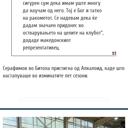
сигурен сум дека имам уште многу
да научам од него. Тој е Бог и татко
на ракометот. Се надевам дека ќе
дадам значаен придонес во
остварувањето на целите на клубот“,
додаде македонскиот
репрезентативец.
Серафимов во Битола пристигна од Алкалоид, каде што
настапуваше во изминатите пет сезони.