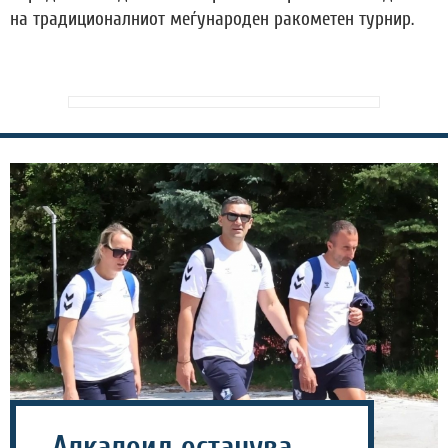
на традиционалниот меѓународен ракометен турнир.
„Алкалоид останува