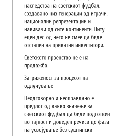
наследства на светскиот фудбал,
создавано низ генерации од играчи,
национални репрезентации и
навивачи од сите континенти. Ниту
еден дел од него не смее да биде
отстапен на приватни инвеститори.
Светското првенство не е на
продажба.
Загриженост за процесот на
одлучување
Неодговорно и неоправдано е
предлог од вакво значење за
светскиот фудбал да биде подготвен
во тајност и доведен речиси до фаза
на усвојување без суштински