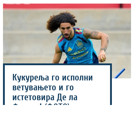
Кукуреља го исполни
ветувањето и го
истетовира Де ла
Фуенте! (ФОТО)
28 јули 2026 - 19:26