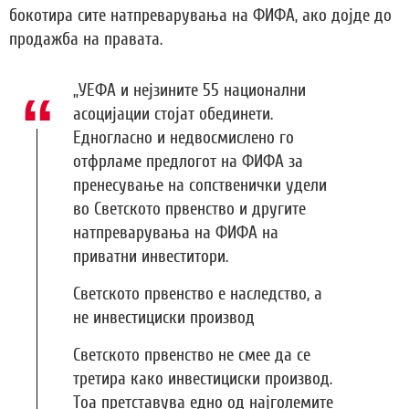
бокотира сите натпреварувања на ФИФА, ако дојде до
продажба на правата.
„УЕФА и нејзините 55 национални
асоцијации стојат обединети.
Едногласно и недвосмислено го
отфрламе предлогот на ФИФА за
пренесување на сопственички удели
во Светското првенство и другите
натпреварувања на ФИФА на
приватни инвеститори.
Светското првенство е наследство, а
не инвестициски производ
Светското првенство не смее да се
третира како инвестициски производ.
Тоа претставува едно од најголемите