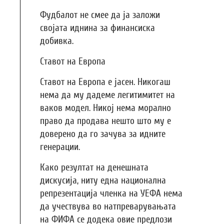
Фудбалот не смее да ја заложи
својата иднина за финансиска
добивка.
Ставот на Европа
Ставот на Европа е јасен. Никогаш
нема да му дадеме легитимитет на
ваков модел. Никој нема морално
право да продава нешто што му е
доверено да го зачува за идните
генерации.
Како резултат на денешната
дискусија, ниту една национална
репрезентација членка на УЕФА нема
да учествува во натпреварувањата
на ФИФА се додека овие предлози