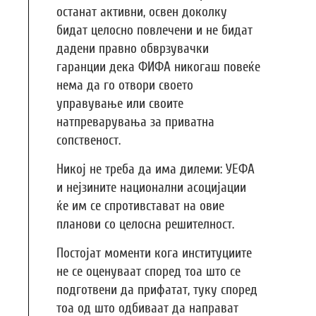
останат активни, освен доколку
бидат целосно повлечени и не бидат
дадени правно обврзувачки
гаранции дека ФИФА никогаш повеќе
нема да го отвори своето
управување или своите
натпреварувања за приватна
сопственост.
Никој не треба да има дилеми: УЕФА
и нејзините национални асоцијации
ќе им се спротивстават на овие
планови со целосна решителност.
Постојат моменти кога институциите
не се оценуваат според тоа што се
подготвени да прифатат, туку според
тоа од што одбиваат да направат