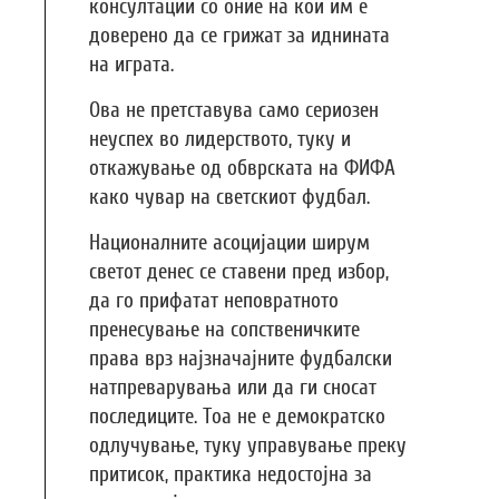
консултации со оние на кои им е
доверено да се грижат за иднината
на играта.
Ова не претставува само сериозен
неуспех во лидерството, туку и
откажување од обврската на ФИФА
како чувар на светскиот фудбал.
Националните асоцијации ширум
светот денес се ставени пред избор,
да го прифатат неповратното
пренесување на сопственичките
права врз најзначајните фудбалски
натпреварувања или да ги сносат
последиците. Тоа не е демократско
одлучување, туку управување преку
притисок, практика недостојна за