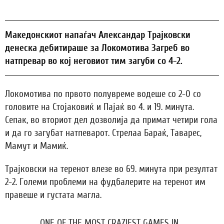
Maкедонскиот напаѓач Александар Трајковски
денеска дебитираше за Локомотива Загреб во
натпревар во кој неговиот тим загуби со 4-2.
Локомотива по првото полувреме водеше со 2-0 со
головите на Стојаковиќ и Пајаќ во 4. и 19. минута.
Сепак, во вториот дел дозволија да примат четири гола
и да го загубат натпеварот. Стрелаа Бараќ, Таварес,
Мамут и Мамиќ.
Трајковски на теренот влезе во 69. минута при резултат
2-2. Големи проблеми на фудбалерите на теренот им
правеше и густата магла.
ONE OF THE MOST CRAZIEST GAMES IN