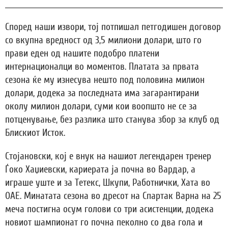
Според наши извори, тој потпишал петгодишен договор
со вкупна вредност од 3,5 милиони долари, што го
прави еден од нашите подобро платени
интернационалци во моментов. Платата за првата
сезона ќе му изнесува нешто под половина милион
долари, додека за последната има загарантирани
околу милион долари, суми кои воопшто не се за
потценување, без разлика што станува збор за клуб од
Блискиот Исток.
Стојановски, кој е внук на нашиот легендарен тренер
Ѓоко Хаџиевски, кариерата ја почна во Вардар, а
играше уште и за Тетекс, Шкупи, Работнички, Хата во
ОАЕ. Минатата сезона во дресот на Спартак Варна на 25
меча постигна осум голови со три асистенции, додека
новиот шампионат го почна пеколно со два гола и