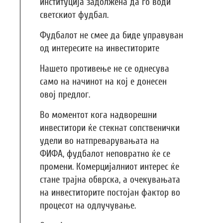
институција задолжена да го води
светскиот фудбал.
Фудбалот не смее да биде управуван
од интересите на инвеститорите
Нашето противење не се однесува
само на начинот на кој е донесен
овој предлог.
Во моментот кога надворешни
инвеститори ќе стекнат сопственички
удели во натпреварувањата на
ФИФА, фудбалот неповратно ќе се
промени. Комерцијалниот интерес ќе
стане трајна обврска, а очекувањата
на инвеститорите постојан фактор во
процесот на одлучување.