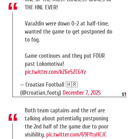
THE HNL EVER!
Varaždin were down 0-2 at half-time,
wanted the game to get postponed do
to fog.
Game continues and they put FOUR
past Lokomotiva!
pic.twitter.com/kZ6eSZCGYz
— Croatian Football 🇭🇷
(@croatian_footy)
December 7, 2025
Both team captains and the ref are
talking about potentially postponing
the 2nd half of the game due to poor
visibility.
pic.twitter.com/69FftuHCJC