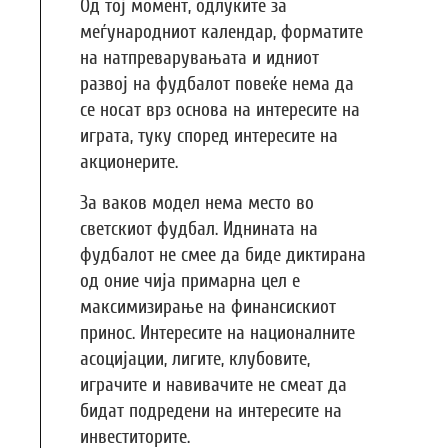
Од тој момент, одлуките за
меѓународниот календар, форматите
на натпреварувањата и идниот
развој на фудбалот повеќе нема да
се носат врз основа на интересите на
играта, туку според интересите на
акционерите.
За ваков модел нема место во
светскиот фудбал. Иднината на
фудбалот не смее да биде диктирана
од оние чија примарна цел е
максимизирање на финансискиот
принос. Интересите на националните
асоцијации, лигите, клубовите,
играчите и навивачите не смеат да
бидат подредени на интересите на
инвеститорите.