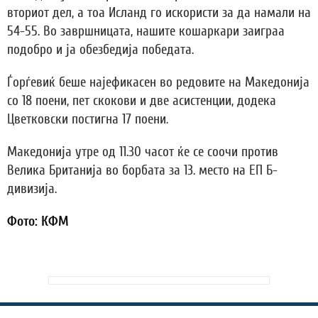
вториот дел, а тоа Исланд го искористи за да намали на
54-55. Во завршницата, нашите кошаркари заиграа
подобро и ја обезбедија победата.
Ѓорѓевиќ беше најефикасен во редовите на Македонија
со 18 поени, пет скокови и две асистенции, додека
Цветковски постигна 17 поени.
Македонија утре од 11.30 часот ќе се соочи против
Велика Британија во борбата за 13. место на ЕП Б-
дивизија.
Фото: КФМ