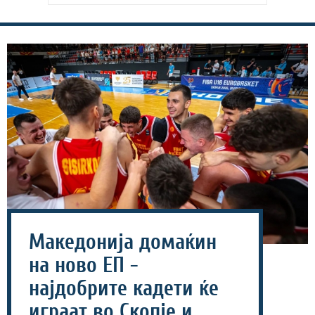
Македонија домаќин
на ново ЕП -
најдобрите кадети ќе
играат во Скопје и