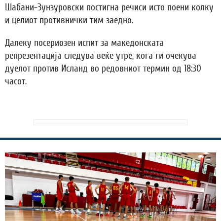
Шабани-Зунзуровски постигна речиси исто поени колку
и целиот противнички тим заедно.
Далеку посериозен испит за македонската
репрезентација следува веќе утре, кога ги очекува
дуелот против Исланд во редовниот термин од 18:30
часот.