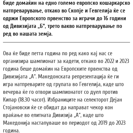
биде домаќин на едно големо европско кошаркарско
натпреварување, откако во Скопје и Гевгелија ќе се
одржи Европското првенство за играчи до 16 години
од Дивизијата „Б“, трето вакво натпреварување по
ред во нашата земја.
Ова ќе биде петта година по ред како кај нас се
организира шампионат за кадети, откако во 2022 и 2023
година беше домаќин на Европските првенства од
Дивизијата „А“. Македонската репрезентација ќе ги
игра натпреварите од групата во Гевгелија, каде што
вечерва ќе го отвори шампионатот со дуел против
Кипар (18.30 часот). Избраниците на селекторот Дејан
Стојановски ќе се обидат да направат чекор кон
враќање во елитната Дивизија „А“, каде што
Македонија настапуваше во периодот од 2019 до 2023
година.