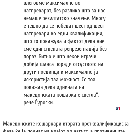
влеговме максимално во
натпреварот, без разлика што за нас
немаше резултатско значење. Многу
е тешко да се победат шест од шест
натпревари во едни квалификации,
што го покажува и фактот дека ние
сме единствената репрезентација без
пораз. Битно е што некои играчи
добија шанса поради отсуството на
други поединци и максимално ја
искористија таа можност. Со тоа
покажаа дека иднината на
македонската кошарка е светла“,
рече Ѓуроски.
Македонските кошаркари втората претквалификациска
фаза ќе ја почнат на крајот од август, а противниците