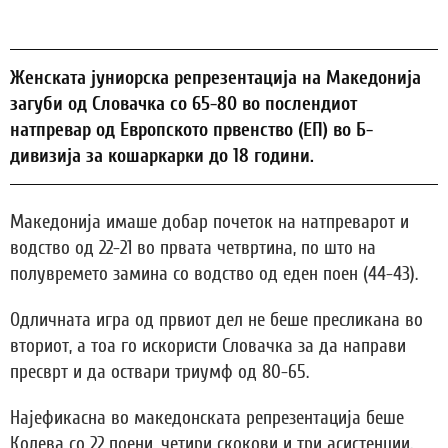
Женската јуниорска репрезентација на Македонија
загуби од Словачка со 65-80 во послендиот
натпревар од Европското првенство (ЕП) во Б-
дивизија за кошаркарки до 18 години.
Македонија имаше добар почеток на натпреварот и
водство од 22-21 во првата четвртина, по што на
полувремето замина со водство од еден поен (44-43).
Одличната игра од првиот дел не беше пресликана во
вториот, а тоа го искористи Словачка за да направи
пресврт и да оствари триумф од 80-65.
Најефикасна во македонската репрезентација беше
Колева со 22 поени, четири скокови и три асистенции.