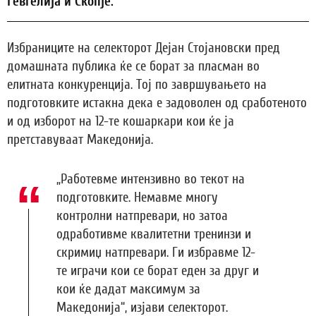
Гевгелија и Скопје.
Избраниците на селекторот Дејан Стојановски пред
домашната публика ќе се борат за пласман во
елитната конкуренција. Тој по завршувањето на
подготовките истакна дека е задоволен од сработеното
и од изборот на 12-те кошаркари кои ќе ја
претставуваат Македонија.
„Работевме интензивно во текот на
подготовките. Немавме многу
контролни натпревари, но затоа
одработивме квалитетни тренинзи и
скримиџ натпревари. Ги избравме 12-
те играчи кои се борат еден за друг и
кои ќе дадат максимум за
Македонија“, изјави селекторот.