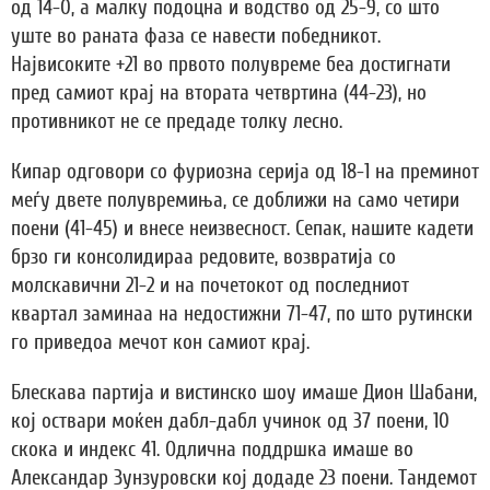
од 14-0, а малку подоцна и водство од 25-9, со што
уште во раната фаза се навести победникот.
Највисоките +21 во првото полувреме беа достигнати
пред самиот крај на втората четвртина (44-23), но
противникот не се предаде толку лесно.
Кипар одговори со фуриозна серија од 18-1 на преминот
меѓу двете полувремиња, се доближи на само четири
поени (41-45) и внесе неизвесност. Сепак, нашите кадети
брзо ги консолидираа редовите, возвратија со
молскавични 21-2 и на почетокот од последниот
квартал заминаа на недостижни 71-47, по што рутински
го приведоа мечот кон самиот крај.
Блескава партија и вистинско шоу имаше Дион Шабани,
кој оствари моќен дабл-дабл учинок од 37 поени, 10
скока и индекс 41. Одлична поддршка имаше во
Александар Зунзуровски кој додаде 23 поени. Тандемот