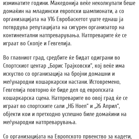
изминатите години. Македонија веќе неколкупати беше
домаќин на младински европски шампионати, а со
организацијата на У16 Евробаскетот уште еднаш ја
потврдува репутацијата на сигурен организатор на
континентални натпреварувања. Натпреварите ќе се
играат во Скопје и Гевгелија.
Во главниот град, средбите ќе бидат одиграни во
Спортскиот центар „Борис Трајковски“, кој веќе има
искуство со организација на бројни домашни и
меѓународни кошаркарски настани. Истовремено,
Гевгелија повторно ќе биде дел од европската
кошаркарска сцена. Натпреварите во овој град ќе се
играат во спортските сали „НБ Ноел“ и „26 Април“,
објекти кои и претходно успешно биле домаќини на
меѓународни натпреварувања.
Со организацијата на Европското првенство за кадети,