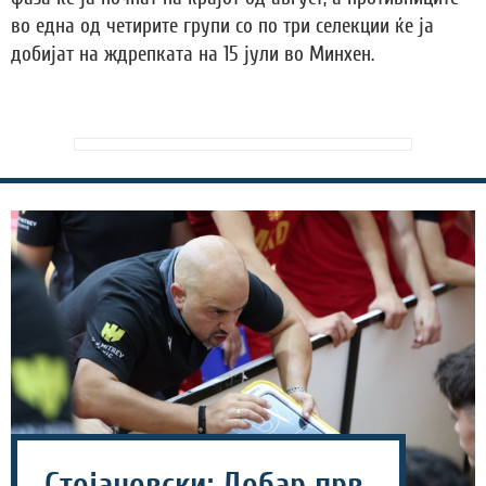
во една од четирите групи со по три селекции ќе ја
добијат на ждрепката на 15 јули во Минхен.
Стојановски: Добар прв