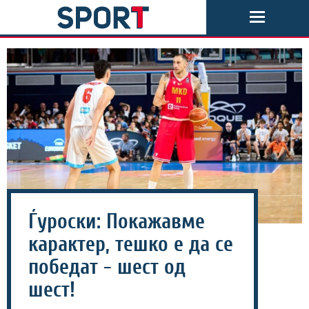
Ѓуроски: Покажавме
карактер, тешко е да се
победат - шест од
шест!