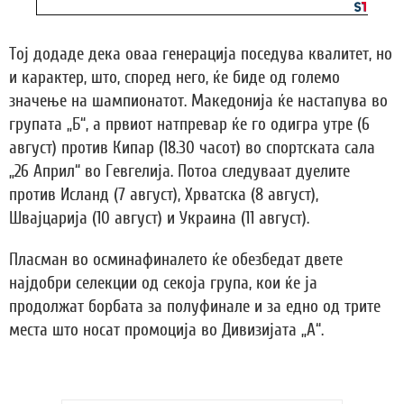
Тој додаде дека оваа генерација поседува квалитет, но
и карактер, што, според него, ќе биде од големо
значење на шампионатот. Македонија ќе настапува во
групата „Б“, а првиот натпревар ќе го одигра утре (6
август) против Кипар (18.30 часот) во спортската сала
„26 Април“ во Гевгелија. Потоа следуваат дуелите
против Исланд (7 август), Хрватска (8 август),
Швајцарија (10 август) и Украина (11 август).
Пласман во осминафиналето ќе обезбедат двете
најдобри селекции од секоја група, кои ќе ја
продолжат борбата за полуфинале и за едно од трите
места што носат промоција во Дивизијата „А“.