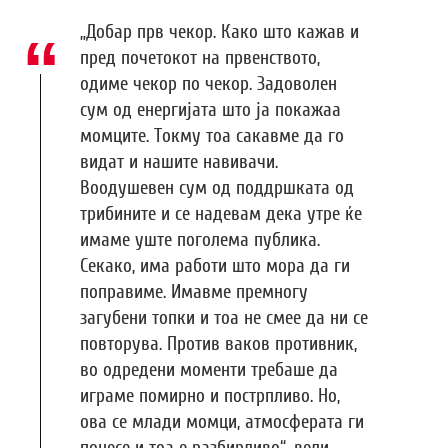
„Добар прв чекор. Како што кажав и
пред почетокот на првенството,
одиме чекор по чекор. Задоволен
сум од енергијата што ја покажаа
момците. Токму тоа сакавме да го
видат и нашите навивачи.
Воодушевен сум од поддршката од
трибините и се надевам дека утре ќе
имаме уште поголема публика.
Секако, има работи што мора да ги
поправиме. Имавме премногу
загубени топки и тоа не смее да ни се
повторува. Против ваков противник,
во одредени моменти требаше да
играме помирно и пострпливо. Но,
ова се млади момци, атмосферата ги
понесе и тоа е разбирливо“, вели