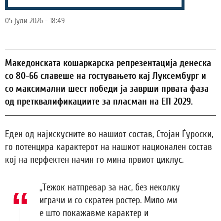
05 јули 2026 - 18:49
Македонската кошаркарска репрезентација денеска
со 80-66 славеше на гостувањето кај Луксембург и
со максимални шест победи ја заврши првата фаза
од претквалификациите за пласман на ЕП 2029.
Еден од најискусните во нашиот состав, Стојан Ѓуроски,
го потенцира карактерот на нашиот национален состав
кој на перфектен начин го мина првиот циклус.
„Тежок натпревар за нас, без неколку
играчи и со скратен ростер. Мило ми
е што покажавме карактер и