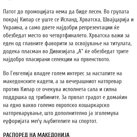
Патот до промоцијата нема да биде лесен. Во групата
покрај Кипар се уште се Исланд, Хрватска, Швајцарија и
Украина, а само двете најдобри репрезентации ќе
обезбедат место во четвртфиналето. Хрватска важи за
еден од главните фаворити за освојување на титулата,
додека пласман во Дивизијата „А“ ќе обезбедат трите
најдобро пласирани селекции на првенството.
Во Гевгелија владее голем интерес за настапите на
македонските кадети, а за вечерашниот натпревар
против Кипар се очекува исполнета сала и силна
поддршка од трибините. За првпат градот е домаќин
на едно вакво големо европско кошаркарско
натпреварување, што дополнително ја зголемува
еуфоријата меѓу љубителите на спортот.
РАСПОРЕД НА МАКЕДОНИЈА