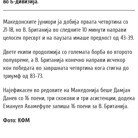
во Б-дивизија.
Македонските јуниори ја добија првата четвртина со
21-18, но В. Британија во следните 10 минути направи
целосен пресврт и на паузата имаше предност од 43-39.
Двете екипи продолжија со големата борба во второто
полувреме, а В. Британија конечно направи исчекор
кон победата во завршната четвртина кога стигна до
триумф од 83-73.
Најефикасен во редовите на Македонија беше Дамјан
Данев со 16 поени, три скокови и три асистенции, додека
Емануел Ахамефуле запиша 16 поени за В. Британија.
Фото: КФМ