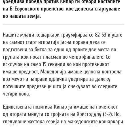
убедлива победа против Кипар ги отвори настапите
на Б-Европското првенство, кое денеска стартуваше
во нашата земја.
Нашите млади кошаркари триумфираа со 82-63 и уште
на самиот старт испратија јасна порака дека се
подготвени за битка за едно од првите две места во
групата кои носат пласман во четвртфиналето. Со
исклучок на само 19 секунди во кои противникот
имаше предност, Македонија имаше целосна контрола
врз мечот и направи одлична увертира за далеку
потешките предизвици што ја очекуваат во следните
четири кола.
Единствената позитива Кипар ја имаше на почетокот
од втората минута со тројката на Христодулу (3-2). Но,
следуваше жестока серија на македонските кошаркари