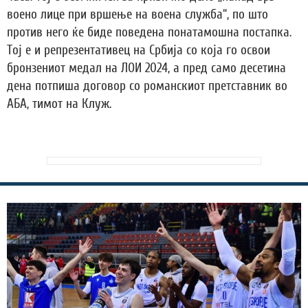
воено лице при вршење на воена служба“, по што
против него ќе биде поведена понатамошна постапка.
Тој е и репрезентативец на Србија со која го освои
бронзениот медал на ЛОИ 2024, а пред само десетина
дена потпиша договор со романскиот претставник во
АБА, тимот на Клуж.