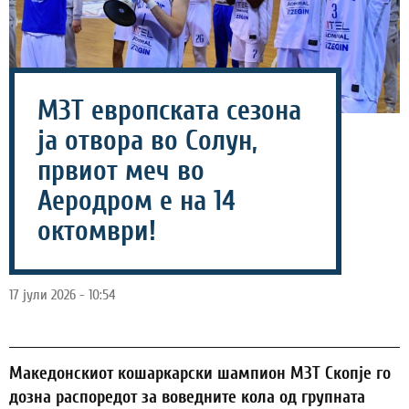
МЗТ европската сезона
ја отвора во Солун,
првиот меч во
Аеродром е на 14
октомври!
17 јули 2026 - 10:54
Македонскиот кошаркарски шампион МЗТ Скопје го
дозна распоредот за воведните кола од групната