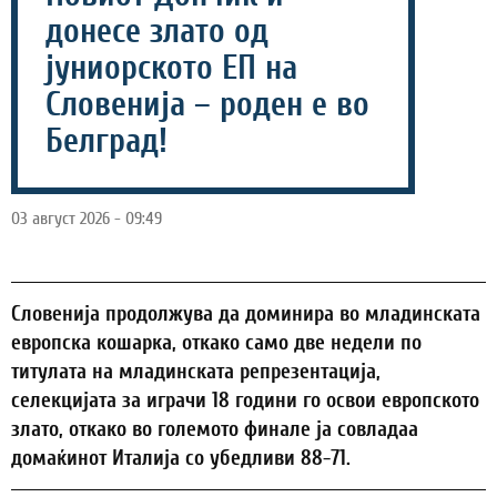
донесе злато од
јуниорското ЕП на
Словенија – роден е во
Белград!
03 август 2026 - 09:49
Словенија продолжува да доминира во младинската
европска кошарка, откако само две недели по
титулата на младинската репрезентација,
селекцијата за играчи 18 години го освои европското
злато, откако во големото финале ја совладаа
домаќинот Италија со убедливи 88-71.