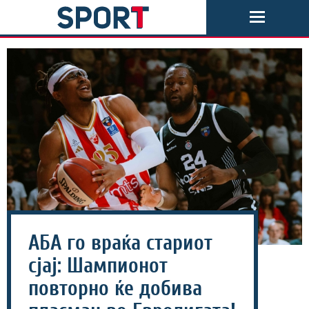
АБА го враќа стариот
сјај: Шампионот
повторно ќе добива