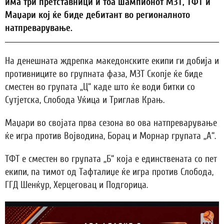
има три претставници и тоа шампионот МЗТ, ТФТ и
Маџари кој ќе биде дебитант во регионалното
натпреварување.
На денешната ждрепка македонските екипи ги добија и
противниците во групната фаза, МЗТ Скопје ќе биде
сместен во групата „Ц“ каде што ќе води битки со
Сутјетска, Слобода Уќица и Триглав Крањ.
Маџари во својата прва сезона во ова натпреварување
ќе игра против Војводина, Борац и Морнар групата „А“.
ТФТ е сместен во групата „Б“ која е единствената со пет
екипи, па тимот од Тафталиџе ќе игра против Слобода,
ГГД Шенќур, Херцеговац и Подгорица.