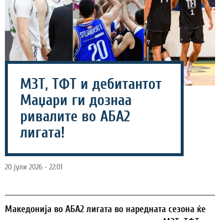
МЗТ, ТФТ и дебитантот
Маџари ги дознаа
ривалите во АБА2
лигата!
20 јули 2026 - 22:01
Maкедонија во АБА2 лигата во наредната сезона ќе