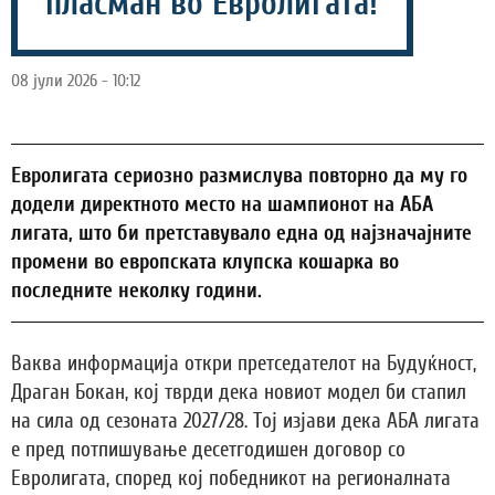
пласман во Евролигата!
08 јули 2026 - 10:12
Евролигата сериозно размислува повторно да му го
додели директното место на шампионот на АБА
лигата, што би претставувало една од најзначајните
промени во европската клупска кошарка во
последните неколку години.
Ваква информација откри претседателот на Будуќност,
Драган Бокан, кој тврди дека новиот модел би стапил
на сила од сезоната 2027/28. Тој изјави дека АБА лигата
е пред потпишување десетгодишен договор со
Евролигата, според кој победникот на регионалната