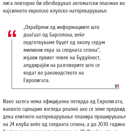
лига повторно би обезбедувал автоматски пласман во
најсилното европско клупско натпреварување.
„Охрабрени од информациите што
доаѓаат од Барселона, веќе
подготвуваме буџет од околу седум
милиони евра за следната сезона“,
изјави првиот човек на Будуќност,
алудирајќи на разговорите што се
водат во раководството на
Евролигата.
Иако засега нема официјална потврда од Евролигата,
ваквото сценарио изгледа реално ако се земе предвид
дека елитното натпреварување планира проширување
на 24 клуба веќе од следната сезона, а до 2030 година