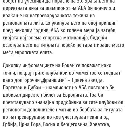
бројот на учесници да порасне на 30. Враќањето на
директната виза за шампионот на АБА би значело и
враќање на натпреварувачката тежина на
регионалната лига. Со укинувањето на овој принцип
пред неколку години, АБА во голема мера ја загуби
својата најголема спортска мотивација, бидејќи
освојувањето на титулата повеќе не гарантираше место
меѓу европската елита.
Доколку информациите на Бокан се покажат како
точни, покрај трите клуба кои во моментов се гледаат
како долгорочни „франшизи“ – Црвена звезда,
Партизан и Дубаи – шампионот на АБА повторно би
добивал директен билет за Евролигата. Тоа би
претставувало значајна придобивка за сите клубови од
регионот и дополнителен мотив во борбата за титулата
во натпреварување во кое учествуваат екипи од
Србија, Црна Гора, Босна и Херцеговина, Хрватска,