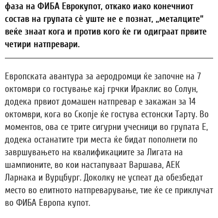
фаза на ФИБА Еврокупот, откако иако конечниот
состав на групата сè уште не е познат, „металците“
веќе знаат кога и против кого ќе ги одиграат првите
четири натпревари.
Европската авантура за аеродромци ќе започне на 7
октомври со гостување кај грчки Ираклис во Солун,
додека првиот домашен натпревар е закажан за 14
октомври, кога во Скопје ќе гостува естонски Тарту. Во
моментов, ова се трите сигурни учесници во групата Е,
додека останатите три места ќе бидат пополнети по
завршувањето на квалификациите за Лигата на
шампионите, во кои настапуваат Варшава, АЕК
Ларнака и Вурцбург. Доколку не успеат да обезбедат
место во елитното натпреварување, тие ќе се приклучат
во ФИБА Европа купот.