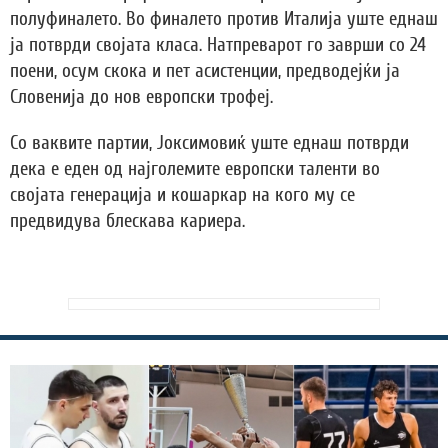
полуфиналето. Во финалето против Италија уште еднаш
ја потврди својата класа. Натпреварот го заврши со 24
поени, осум скока и пет асистенции, предводејќи ја
Словенија до нов европски трофеј.
Со ваквите партии, Јоксимовиќ уште еднаш потврди
дека е еден од најголемите европски таленти во
својата генерација и кошаркар на кого му се
предвидува блескава кариера.