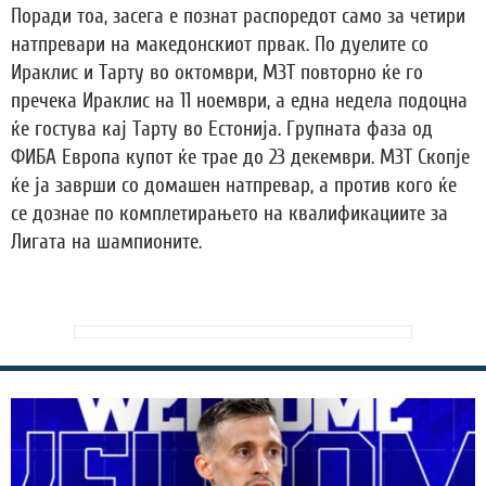
Поради тоа, засега е познат распоредот само за четири
натпревари на македонскиот првак. По дуелите со
Ираклис и Тарту во октомври, МЗТ повторно ќе го
пречека Ираклис на 11 ноември, а една недела подоцна
ќе гостува кај Тарту во Естонија. Групната фаза од
ФИБА Европа купот ќе трае до 23 декември. МЗТ Скопје
ќе ја заврши со домашен натпревар, а против кого ќе
се дознае по комплетирањето на квалификациите за
Лигата на шампионите.