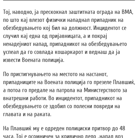
Тој, наводно, ја прескокнал заштитната ограда на ВМА,
по што кај влезот физички нападнал припадник на
обезбедувањето кој бил на должност. Инцидентот се
случил кај една од пријавницата, а и покрај
ненадејниот напад, припадникот на обезбедувањето
успеал да го совлада кошаркарот и веднаш да ја
извести Воената полиција.
По пристигнувањето на местото на настанот,
припадниците на Воената полиција го презеле Плавшиќ,
а потоа го предале на патрола на Министерството за
внатрешни работи. Во инцидентот, припадникот на
обезбедувањето се здобил со полесни повреди на
главата и на раката.
На Плавшиќ му е одреден полициски притвор до 48
часа. Тој е осомничен за кривично дело „напад врз