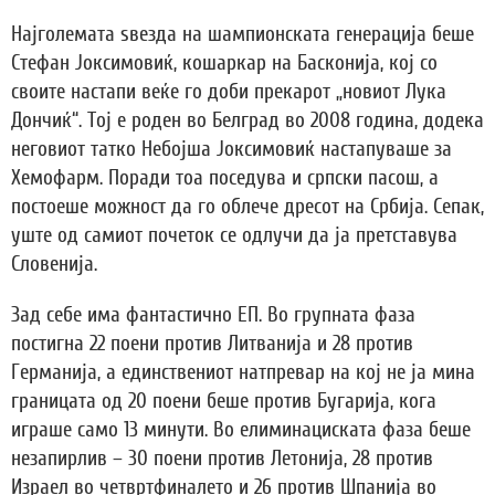
Најголемата ѕвезда на шампионската генерација беше
Стефан Јоксимовиќ, кошаркар на Басконија, кој со
своите настапи веќе го доби прекарот „новиот Лука
Дончиќ“. Тој е роден во Белград во 2008 година, додека
неговиот татко Небојша Јоксимовиќ настапуваше за
Хемофарм. Поради тоа поседува и српски пасош, а
постоеше можност да го облече дресот на Србија. Сепак,
уште од самиот почеток се одлучи да ја претставува
Словенија.
Зад себе има фантастично ЕП. Во групната фаза
постигна 22 поени против Литванија и 28 против
Германија, а единствениот натпревар на кој не ја мина
границата од 20 поени беше против Бугарија, кога
играше само 13 минути. Во елиминациската фаза беше
незапирлив – 30 поени против Летонија, 28 против
Израел во четвртфиналето и 26 против Шпанија во