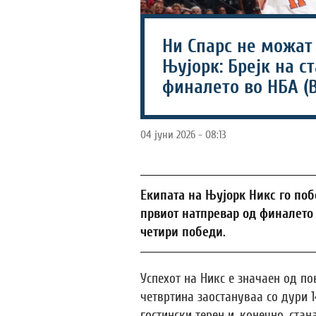
Ни Спарс не можат 
Њујорк: Брејк на с
финалето во НБА (
04 јуни 2026 - 08:13
Екипата на Њујорк Никс го поб
првиот натпревар од финалето 
четири победи.
Успехот на Никс е значаен од по
четвртина заостануваа со дури 
гостински терен и, конечно, стан