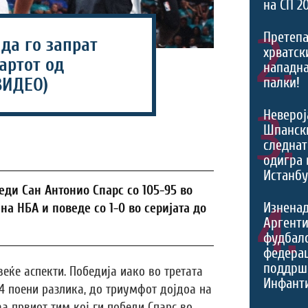
на СП 2
2.
Претепа
да го запрат
хрватски
тартот од
нападна
ВИДЕО)
палки!
3.
Неверој
Шпанск
следнат
одигра 
Истанбу
еди Сан Антонио Спарс со 105-95 во
4.
Изненад
на НБА и поведе со 1-0 во серијата до
Аргенти
фудбал
федерац
поддрш
веќе аспекти. Победија иако во третата
Инфант
14 поени разлика, до триумфот дојдоа на
аа првиот тим кој ги победи Спарс во