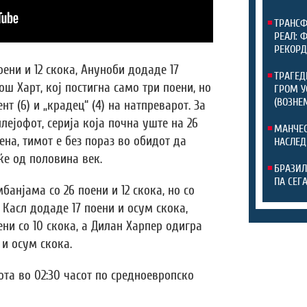
ТРАНСФ
РЕАЛ: 
РЕКОРД
оени и 12 скока, Ануноби додаде 17
ТРАГЕД
ош Харт, кој постигна само три поени, но
ГРОМ У
(ВОЗНЕ
нт (6) и „крадец“ (4) на натпреварот. За
плејофот, серија која почна уште на 26
МАНЧЕС
на, тимот е без пораз во обидот да
НАСЛЕД
ќе од половина век.
БРАЗИЛ
ПА СЕГ
анјама со 26 поени и 12 скока, но со
н Касл додаде 17 поени и осум скока,
ни со 10 скока, а Дилан Харпер одигра
 и осум скока.
ота во 02:30 часот по средноевропско