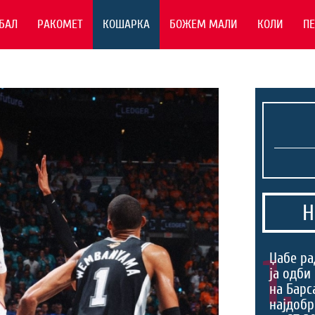
БАЛ
РАКОМЕТ
КОШАРКА
БОЖЕМ МАЛИ
КОЛИ
П
Н
1.
Џабе ра
ја одби
на Барс
најдоб