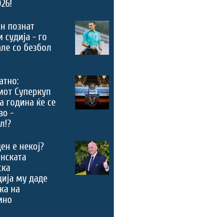
026!
н познат
 судија - го
ле со безбол
атно:
иот Суперкуп
а година ќе се
во -
л!?
ен е некој?
нската
ска
ија му даде
ка на
ино