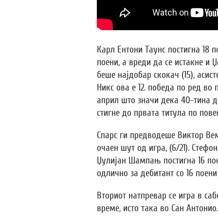
Карл Ентони Таунс постигна 18 п
поени, а вреди да се истакне и Џ
беше најдобар скокач (15), асисте
Никс ова е 12. победа по ред во 
април што значи дека 40-тина де
стигне до првата титула по пове
Спарс ги предводеше Виктор Вемб
очаен шут од игра, (6/21). Стефо
Џулијан Шампањ постигна 16 пое
одлично за дебитант со 16 поени
Вториот натпревар се игра в саб
време, исто така во Сан Антонио.