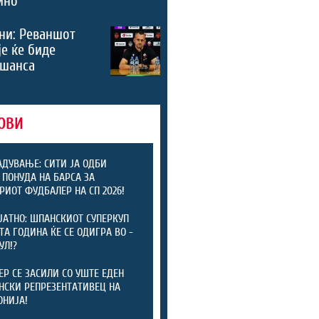
ино
ни: Реваншот
је ќе биде
 шанса
ОВИ
АДУВАЊЕ: СИТИ ЈА ОДБИ
 ПОНУДА НА БАРСА ЗА
РИОТ ФУДБАЛЕР НА СП 2026!
ЈАТНО: ШПАНСКИОТ СУПЕРКУП
ТА ГОДИНА ЌЕ СЕ ОДИГРА ВО -
УЛ!?
ЕР СЕ ЗАСИЛИ СО УШТЕ ЕДЕН
СКИ РЕПРЕЗЕНТАТИВЕЦ НА
НИЈА!