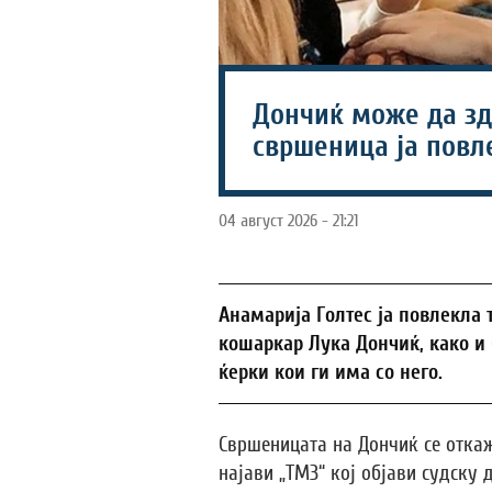
Дончиќ може да зд
свршеница ја повл
04 август 2026 - 21:21
Анамарија Голтес ја повлекла 
кошаркар Лука Дончиќ, како и 
ќерки кои ги има со него.
Свршеницата на Дончиќ се откаж
најави „ТМЗ“ кој објави судску 