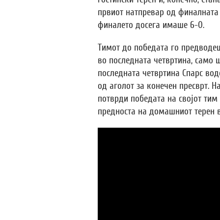
првиот натпревар од финалната с
финалето досега имаше 6-0.
Тимот до победата го предводеш
во последната четвртина, само 
последната четвртина Спарс воде
од аголот за конечен пресврт. На
потврди победата на својот тим 
предноста на домашниот терен в