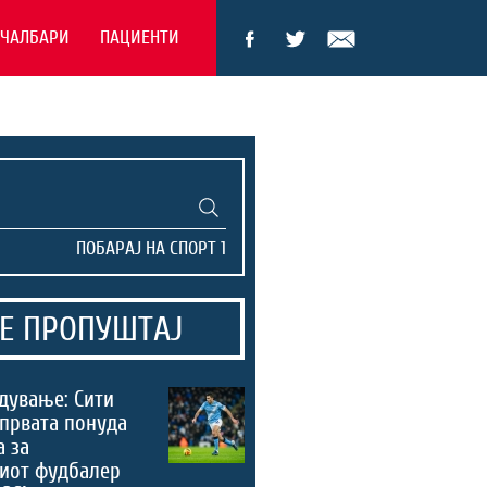
ЕЧАЛБАРИ
ПАЦИЕНТИ
Е ПРОПУШТАЈ
дување: Сити
 првата понуда
а за
риот фудбалер