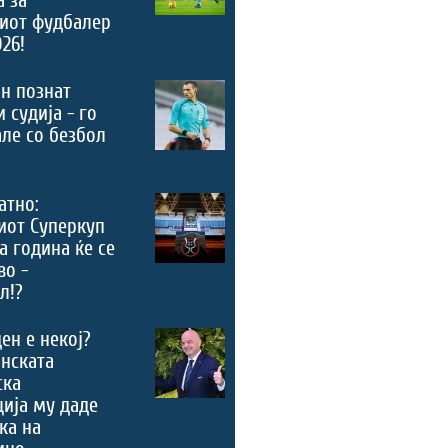
риот фудбалер
026!
н познат
 судија - го
ле со безбол
атно:
иот Суперкуп
а година ќе се
во -
л!?
ен е некој?
нската
ска
ија му даде
ка на