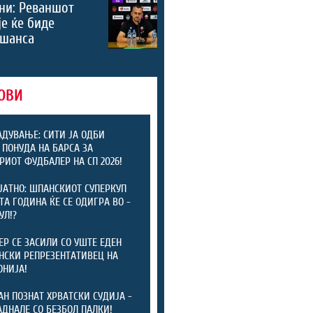
ни: Реваншот
је ќе биде
 шанса
ОВИ
АДУВАЊЕ: СИТИ ЈА ОДБИ
 ПОНУДА НА БАРСА ЗА
РИОТ ФУДБАЛЕР НА СП 2026!
ЈАТНО: ШПАНСКИОТ СУПЕРКУП
ТА ГОДИНА ЌЕ СЕ ОДИГРА ВО -
УЛ!?
ЕР СЕ ЗАСИЛИ СО УШТЕ ЕДЕН
СКИ РЕПРЕЗЕНТАТИВЕЦ НА
НИЈА!
АН ПОЗНАТ ХРВАТСКИ СУДИЈА -
АДНАЛЕ СО БЕЗБОЛ ПАЛКИ!