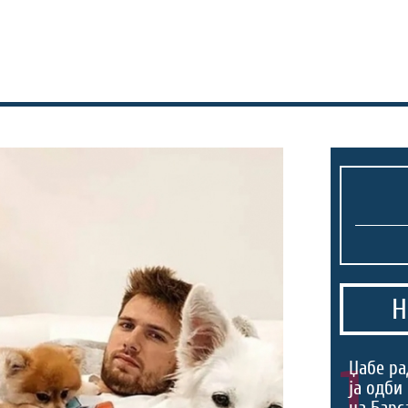
Н
1.
Џабе ра
ја одби
на Барс