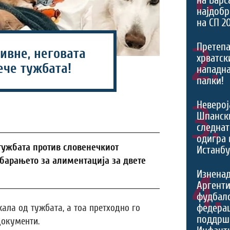
најдоб
на СП 2
2.
Претепа
ивне, неговата
хрватски
ече тужбата!
нападна
палки!
3.
Неверој
Шпанск
следнат
одигра 
тужбата против словенечкиот
Истанбу
барањето за алиментација за двете
4.
Изненад
Аргенти
фудбал
федерац
ала од тужбата, а тоа претходно го
поддрш
документи.