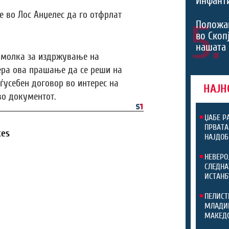
Инфант
 во Лос Анџелес да го отфрлат
5.
Положа
во Скоп
нашата
 молка за издржување на
ера ова прашање да се реши на
ѓусебен договор во интерес на
НАЈН
во документот.
ЏАБЕ Р
ПРВАТА
tes
НАЈДОБ
НЕВЕРО
СЛЕДНА
ИСТАНБ
ПЕЛИСТ
МЛАДИН
МАКЕДО