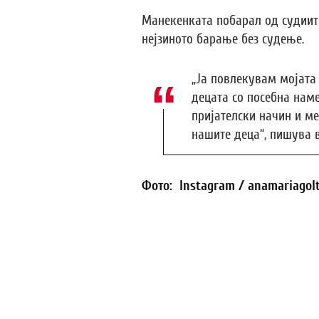
Манекенката побарал од судиите
нејзиното барање без судење.
„Ја повлекувам мојата
децата со посебна нам
пријателски начин и ме
нашите деца“, пишува 
Фото: Instagram / anamariagol