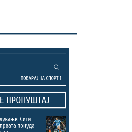
Е ПРОПУШТАЈ
дување: Сити
 првата понуда
а за