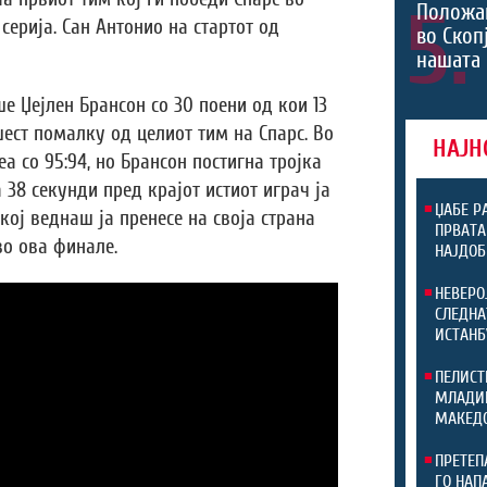
5.
Положа
ерија. Сан Антонио на стартот од
во Скоп
нашата
е Џејлен Брансон со 30 поени од кои 13
шест помалку од целиот тим на Спарс. Во
НАЈН
а со 95:94, но Брансон постигна тројка
 38 секунди пред крајот истиот играч ја
ЏАБЕ Р
кој веднаш ја пренесе на своја страна
ПРВАТА
о ова финале.
НАЈДОБ
НЕВЕРО
СЛЕДНА
ИСТАНБ
ПЕЛИСТ
МЛАДИН
МАКЕДО
ПРЕТЕП
ГО НАП