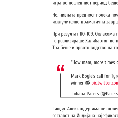
игра во последниот период беше 
Но, нивната предност полека поч
исклучително драматична заврш
При резултат 110-109, Оклахома
го реализираше Халибартон во по
Тоа беше и првото водство на го
"How many more times c
Mark Boyle's call for Ty
winner 📻
pic.twitter.
— Indiana Pacers (@Pacer
Гилџус Александер имаше одличн
составот на Индијана најефикасе