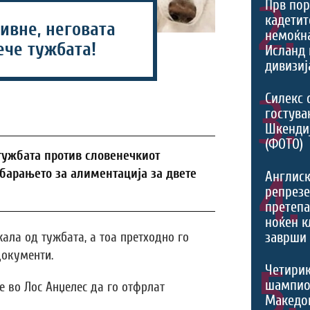
2.
Прв пор
кадетит
ивне, неговата
немоќн
ече тужбата!
Исланд 
дивизиј
3.
Силекс 
гостува
Шкенди
(ФОТО)
тужбата против словенечкиот
барањето за алиментација за двете
4.
Англис
репрезе
претеп
ноќен к
заврши 
ала од тужбата, а тоа претходно го
документи.
5.
Четири
шампио
 во Лос Анџелес да го отфрлат
Македон