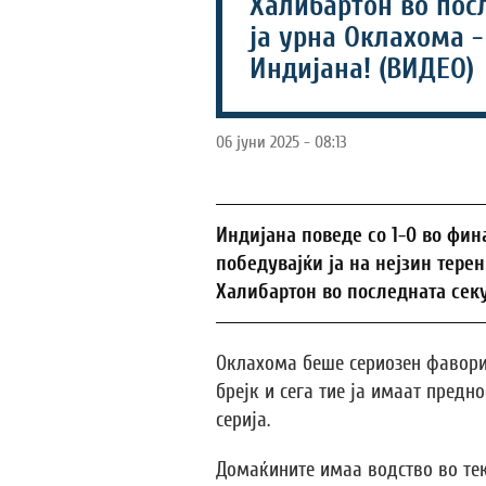
Халибартон во пос
ја урна Оклахома -
Индијана! (ВИДЕО)
06 јуни 2025 - 08:13
Индијана поведе со 1-0 во фин
победувајќи ја на нејзин тере
Халибартон во последната секу
Оклахома беше сериозен фаворит
брејк и сега тие ја имаат пред
серија.
Домаќините имаа водство во тек