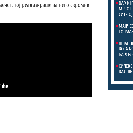
ВАР ИН
мечот, тој реализираше за него скромни
МЕЧОТ 
СИТЕ О
МАНЧЕС
ГОЛМАН
ШПАНЦИ
КОГА Р
БАРСЕЛ
СИЛЕКС
КАЈ ШК