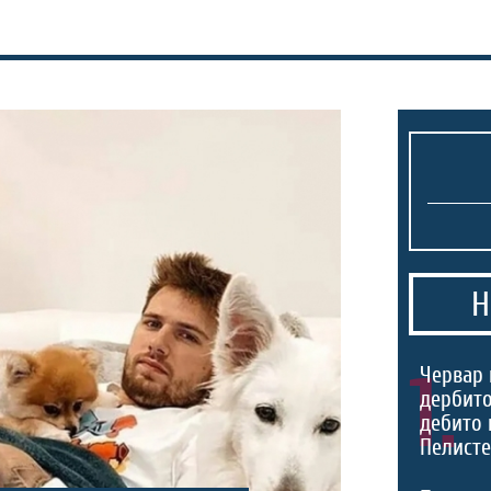
Н
1.
Червар 
дербито
дебито 
Пелист