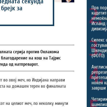
ледната секунда
2.
 брејк за
Прв пор
кадетит
немоќн
Исланд 
дивизиј
3.
Силекс 
гостува
Шкенди
алната серија против Оклахома
(ФОТО)
н благодарение на кош на Тајрис
нда од натпреварот.
4.
Англис
репрезе
претеп
 во овој меч, но Индијана направи
ноќен к
носта на домашен терен во финалната
заврши 
Четири
от на целиот меч, по неколку минути
шампио