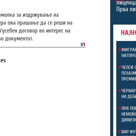
лиценца
Прва ли
 молка за издржување на
ера ова прашање да се реши на
ѓусебен договор во интерес на
НАЈН
во документот.
МИГРАН
НАТПРЕ
tes
ЧЕЛСИ 
ПОЗАЈМ
ПРЕМИ
ЧЕРВАР
НА ДЕБ
ПРВ ПО
НЕМОЌН
ДИВИЗ
ВАР ИН