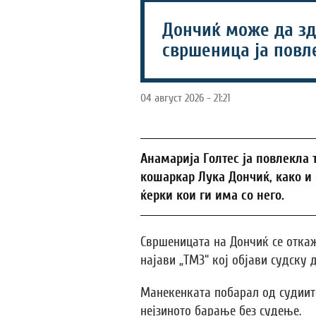
Дончиќ може да зд
свршеница ја повл
04 август 2026 - 21:21
Анамарија Голтес ја повлекла 
кошаркар Лука Дончиќ, како и 
ќерки кои ги има со него.
Свршеницата на Дончиќ се откаж
најави „ТМЗ“ кој објави судску 
Манекенката побарал од судиите
нејзиното барање без судење.