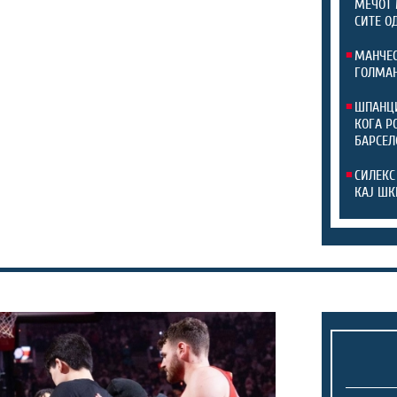
МЕЧОТ 
СИТЕ О
МАНЧЕС
ГОЛМАН
ШПАНЦИ
КОГА Р
БАРСЕЛ
СИЛЕКС
КАЈ ШК