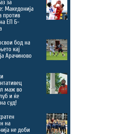
аз за
е: Македонија
а против
на ЕП Б-
а
освои бод на
њето кај
ја Арачиново
ки
нтативец
ал маж во
луб и ќе
на суд!
кратен
н на
ија не доби