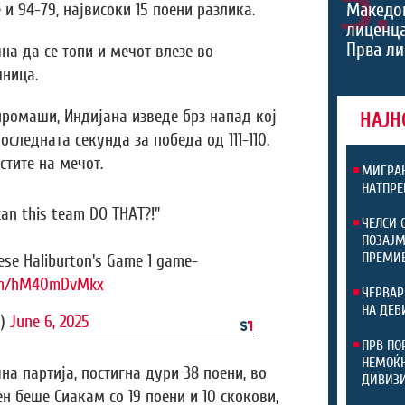
5.
Македон
и 94-79, највисоки 15 поени разлика.
лиценца
Прва ли
на да се топи и мечот влезе во
ница.
 промаши, Индијана изведе брз напад кој
НАЈН
следната секунда за победа од 111-110.
стите на мечот.
МИГРАН
НАТПРЕ
an this team DO THAT?!"
ЧЕЛСИ 
ПОЗАЈМ
ПРЕМИ
rese Haliburton's Game 1 game-
com/hM40mDvMkx
ЧЕРВАР
НА ДЕБ
s)
June 6, 2025
ПРВ ПО
НЕМОЌН
а партија, постигна дури 38 поени, во
ДИВИЗ
н беше Сиакам со 19 поени и 10 скокови,