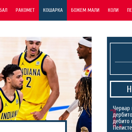
БАЛ
РАКОМЕТ
КОШАРКА
БОЖЕМ МАЛИ
КОЛИ
П
Н
1.
Червар 
дербито
дебито 
Пелист