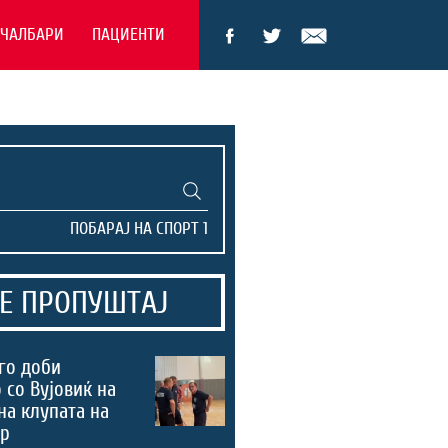
ЕЧАЛБАРИ
ПАЦИЕНТИ
Е ПРОПУШТАЈ
го доби
 со Вујовиќ на
на клупата на
ер