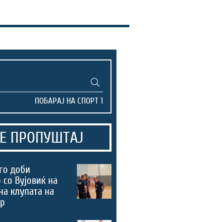
Е ПРОПУШТАЈ
го доби
 со Вујовиќ на
на клупата на
ер