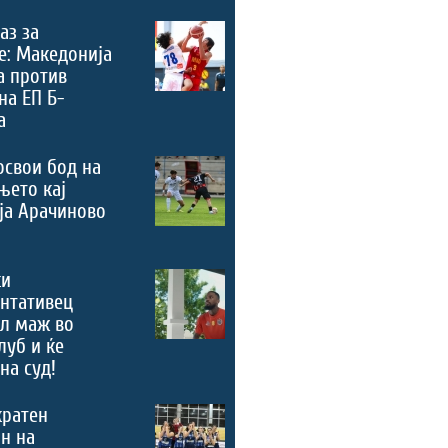
аз за
е: Македонија
а против
на ЕП Б-
а
освои бод на
њето кај
ја Арачиново
ки
нтативец
ал маж во
луб и ќе
на суд!
кратен
н на