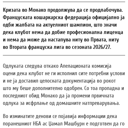
Кризата во Монако продолжува да се продлабочува.
Француската кошаркарска федерација официјално ја
одби жалбата на актуелниот шампион, што значи
дека клубот нема да добие професионална лиценца
и нема да може да настапува ниту во Првата, ниту
во Втората француска лига во сезоната 2026/27.
Одлуката следува откако Апелационата комисија
оцени дека клубот не ги исполнил сите потребни услови
и не ја доставил целосната документација во рокот
што му беше дополнително одобрен. Со тоа пропадна и
последниот обид Монако да ја промени првичната
одлука за исфрлање од домашните натпреварувања.
Во изминатите денови се појавија информации дека
поранешниот НБА ас Џамал Машбурн е подготвен да го