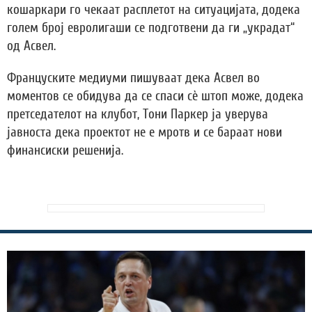
кошаркари го чекаат расплетот на ситуацијата, додека
голем број евролигаши се подготвени да ги „украдат“
од Асвел.
Француските медиуми пишуваат дека Асвел во
моментов се обидува да се спаси сè штоп може, додека
претседателот на клубот, Тони Паркер ја уверува
јавноста дека проектот не е мротв и се бараат нови
финансиски решенија.