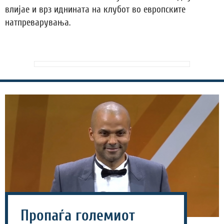
влијае и врз иднината на клубот во европските
натпреварувања.
Пропаѓа големиот