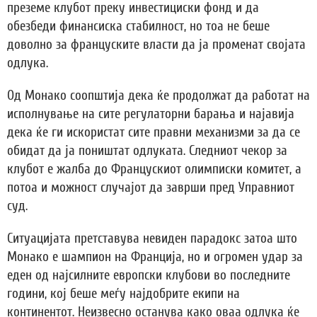
преземе клубот преку инвестициски фонд и да
обезбеди финансиска стабилност, но тоа не беше
доволно за француските власти да ја променат својата
одлука.
Од Монако соопштија дека ќе продолжат да работат на
исполнување на сите регулаторни барања и најавија
дека ќе ги искористат сите правни механизми за да се
обидат да ја поништат одлуката. Следниот чекор за
клубот е жалба до Францускиот олимписки комитет, а
потоа и можност случајот да заврши пред Управниот
суд.
Ситуацијата претставува невиден парадокс затоа што
Монако е шампион на Франција, но и огромен удар за
еден од најсилните европски клубови во последните
години, кој беше меѓу најдобрите екипи на
континентот. Неизвесно останува како оваа одлука ќе