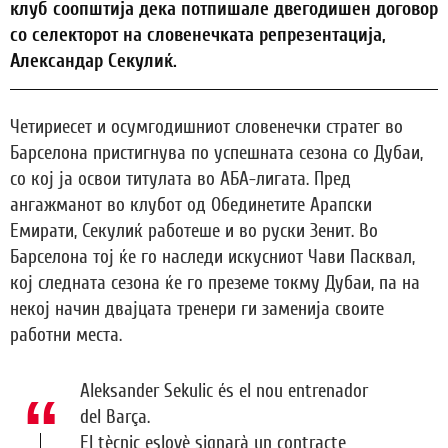
клуб соопштија дека потпишале двегодишен договор
со селекторот на словенечката репрезентација,
Александар Секулиќ.
Четириесет и осумгодишниот словенечки стратег во
Барселона пристигнува по успешната сезона со Дубаи,
со кој ја освои титулата во АБА-лигата. Пред
ангажманот во клубот од Обединетите Арапски
Емирати, Секулиќ работеше и во руски Зенит. Во
Барселона тој ќе го наследи искусниот Чави Пасквал,
кој следната сезона ќе го преземе токму Дубаи, па на
некој начин двајцата тренери ги заменија своите
работни места.
Aleksander Sekulic és el nou entrenador
del Barça.
El tècnic eslovè signarà un contracte