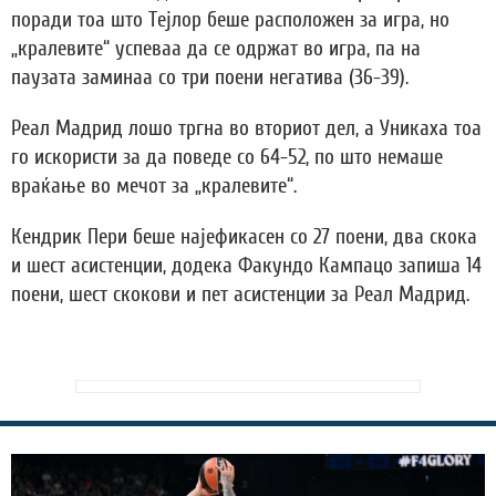
поради тоа што Тејлор беше расположен за игра, но
„кралевите“ успеваа да се одржат во игра, па на
паузата заминаа со три поени негатива (36-39).
Реал Мадрид лошо тргна во вториот дел, а Уникаха тоа
го искористи за да поведе со 64-52, по што немаше
враќање во мечот за „кралевите“.
Кендрик Пери беше најефикасен со 27 поени, два скока
и шест асистенции, додека Факундо Кампацо запиша 14
поени, шест скокови и пет асистенции за Реал Мадрид.