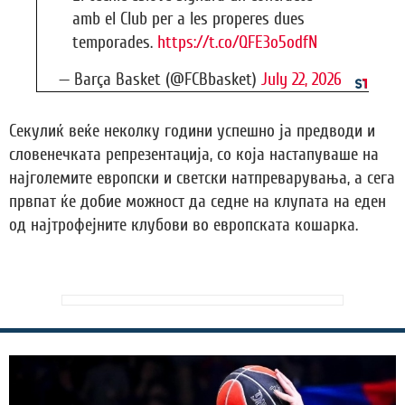
amb el Club per a les properes dues
temporades.
https://t.co/QFE3o5odfN
— Barça Basket (@FCBbasket)
July 22, 2026
Секулиќ веќе неколку години успешно ја предводи и
словенечката репрезентација, со која настапуваше на
најголемите европски и светски натпреварувања, а сега
првпат ќе добие можност да седне на клупата на еден
од најтрофејните клубови во европската кошарка.