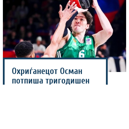
Охриѓанецот Осман
потпиша тригодишен
договор со ПАОК
(ФОТО)
20 јули 2026 - 17:25