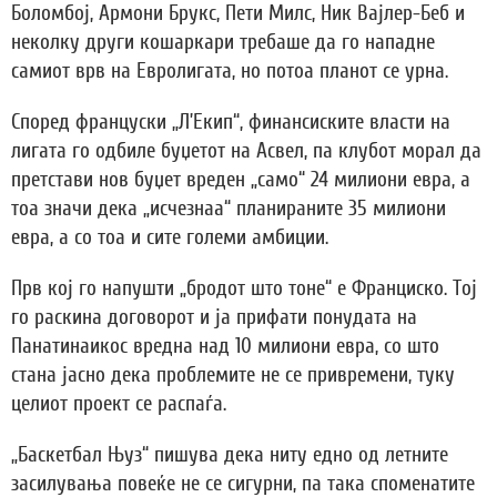
Боломбој, Армони Брукс, Пети Милс, Ник Вајлер-Беб и
неколку други кошаркари требаше да го нападне
самиот врв на Евролигата, но потоа планот се урна.
Според француски „Л’Екип“, финансиските власти на
лигата го одбиле буџетот на Асвел, па клубот морал да
претстави нов буџет вреден „само“ 24 милиони евра, а
тоа значи дека „исчезнаа“ планираните 35 милиони
евра, а со тоа и сите големи амбиции.
Прв кој го напушти „бродот што тоне“ е Франциско. Тој
го раскина договорот и ја прифати понудата на
Панатинаикос вредна над 10 милиони евра, со што
стана јасно дека проблемите не се привремени, туку
целиот проект се распаѓа.
„Баскетбал Њуз“ пишува дека ниту едно од летните
засилувања повеќе не се сигурни, па така споменатите