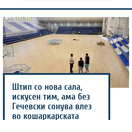
Штип со нова сала,
искусен тим, ама без
Гечевски сонува влез
во кошаркарската
елита!