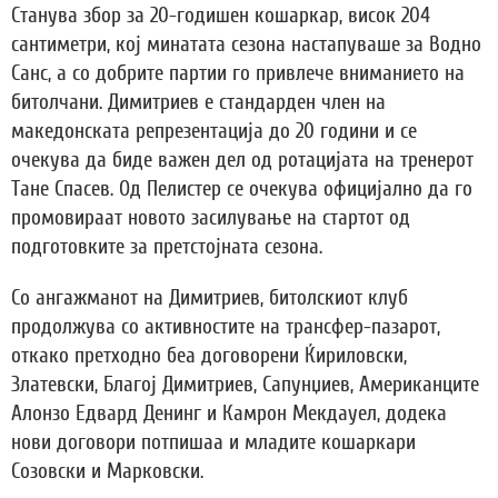
Станува збор за 20-годишен кошаркар, висок 204
сантиметри, кој минатата сезона настапуваше за Водно
Санс, а со добрите партии го привлече вниманието на
битолчани. Димитриев е стандарден член на
македонската репрезентација до 20 години и се
очекува да биде важен дел од ротацијата на тренерот
Тане Спасев. Од Пелистер се очекува официјално да го
промовираат новото засилување на стартот од
подготовките за претстојната сезона.
Со ангажманот на Димитриев, битолскиот клуб
продолжува со активностите на трансфер-пазарот,
откако претходно беа договорени Ќириловски,
Златевски, Благој Димитриев, Сапунџиев, Американците
Алонзо Едвард Денинг и Камрон Мекдауел, додека
нови договори потпишаа и младите кошаркари
Созовски и Марковски.