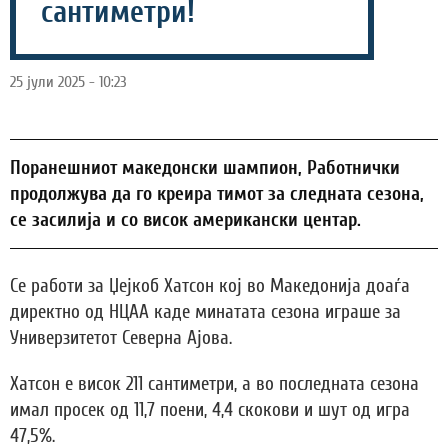
сантиметри!
25 јули 2025 - 10:23
Поранешниот македонски шампион, Работнички
продолжува да го креира тимот за следната сезона,
се засилија и со висок американски центар.
Се работи за Џејкоб Хатсон кој во Македонија доаѓа
директно од НЦАА каде минатата сезона играше за
Универзитетот Северна Ајова.
Хатсон е висок 211 сантиметри, а во последната сезона
имал просек од 11,7 поени, 4,4 скокови и шут од игра
47,5%.