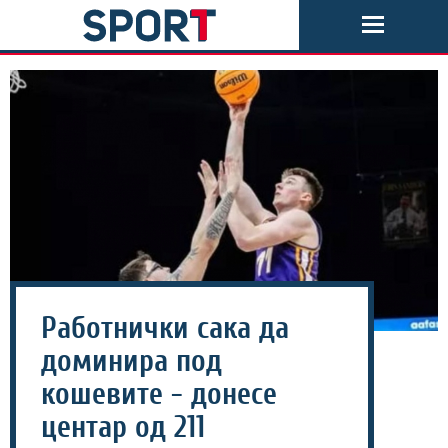
Работнички сака да
доминира под
кошевите - донесе
центар од 211