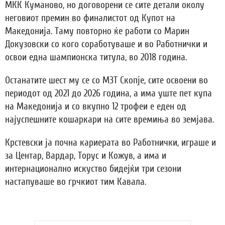
МКК Куманово, но договорени се сите детали околу
неговиот премин во финалистот од Купот на
Македонија. Таму повторно ќе работи со Марин
Докузовски со кого соработуваше и во Работнички и
освои една шампионска титула, во 2018 година.
Останатите шест му се со МЗТ Скопје, сите освоени во
периодот од 2021 до 2026 година, а има уште пет купа
на Македонија и со вкупно 12 трофеи е еден од
најуспешните кошаркари на сите времиња во земјава.
Крстевски ја почна кариерата во Работнички, играше и
за Центар, Вардар, Торус и Кожув, а има и
интернационално искуство бидејќи три сезони
настапуваше во грчкиот тим Кавала.