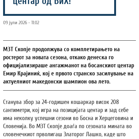
центар од БиХ!
09 јули 2026 - 11:02
МЗТ Скопје продолжува со комплетирањето на
ростерот за новата сезона, откако денеска го
официјализираше ангажманот на босанскиот центар
Емир Крајиниќ, кој е првото странско засилување на
актуелниот македонски шампион ова лето.
Станува збор за 24-годишен кошаркар висок 208
сантиметри, кој игра на позицијата центар и зад себе
има неколку успешни сезони во Босна и Херцеговина и
Словенија. Во МЗТ Скопје доаѓа по сезоната мината во
словенечкиот прволигаш Златорог Лашко, каде што