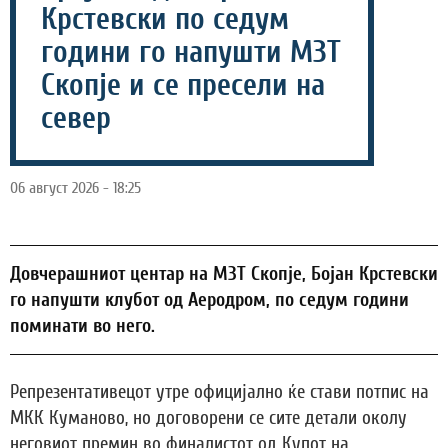
Крстевски по седум
години го напушти МЗТ
Скопје и се пресели на
север
06 август 2026 - 18:25
Довчерашниот центар на МЗТ Скопје, Бојан Крстевски
го напушти клубот од Аеродром, по седум години
поминати во него.
Репрезентативецот утре официјално ќе стави потпис на
МКК Куманово, но договорени се сите детали околу
неговиот премин во финалистот од Купот на