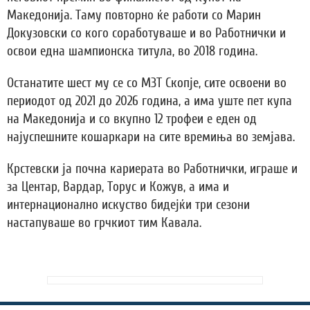
Македонија. Таму повторно ќе работи со Марин
Докузовски со кого соработуваше и во Работнички и
освои една шампионска титула, во 2018 година.
Останатите шест му се со МЗТ Скопје, сите освоени во
периодот од 2021 до 2026 година, а има уште пет купа
на Македонија и со вкупно 12 трофеи е еден од
најуспешните кошаркари на сите времиња во земјава.
Крстевски ја почна кариерата во Работнички, играше и
за Центар, Вардар, Торус и Кожув, а има и
интернационално искуство бидејќи три сезони
настапуваше во грчкиот тим Кавала.