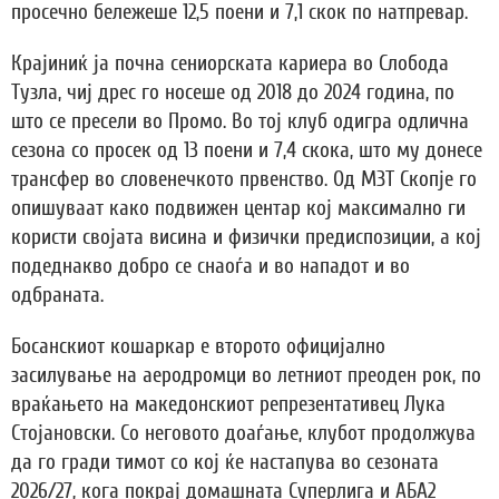
просечно бележеше 12,5 поени и 7,1 скок по натпревар.
Крајиниќ ја почна сениорската кариера во Слобода
Тузла, чиј дрес го носеше од 2018 до 2024 година, по
што се пресели во Промо. Во тој клуб одигра одлична
сезона со просек од 13 поени и 7,4 скока, што му донесе
трансфер во словенечкото првенство. Од МЗТ Скопје го
опишуваат како подвижен центар кој максимално ги
користи својата висина и физички предиспозиции, а кој
подеднакво добро се снаоѓа и во нападот и во
одбраната.
Босанскиот кошаркар е второто официјално
засилување на аеродромци во летниот преоден рок, по
враќањето на македонскиот репрезентативец Лука
Стојановски. Со неговото доаѓање, клубот продолжува
да го гради тимот со кој ќе настапува во сезоната
2026/27, кога покрај домашната Суперлига и АБА2