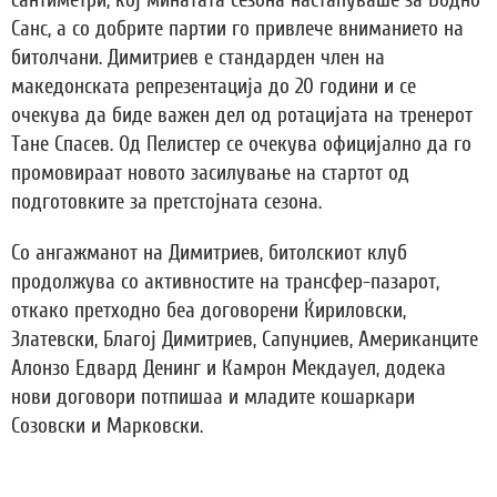
сантиметри, кој минатата сезона настапуваше за Водно
Санс, а со добрите партии го привлече вниманието на
битолчани. Димитриев е стандарден член на
македонската репрезентација до 20 години и се
очекува да биде важен дел од ротацијата на тренерот
Тане Спасев. Од Пелистер се очекува официјално да го
промовираат новото засилување на стартот од
подготовките за претстојната сезона.
Со ангажманот на Димитриев, битолскиот клуб
продолжува со активностите на трансфер-пазарот,
откако претходно беа договорени Ќириловски,
Златевски, Благој Димитриев, Сапунџиев, Американците
Алонзо Едвард Денинг и Камрон Мекдауел, додека
нови договори потпишаа и младите кошаркари
Созовски и Марковски.