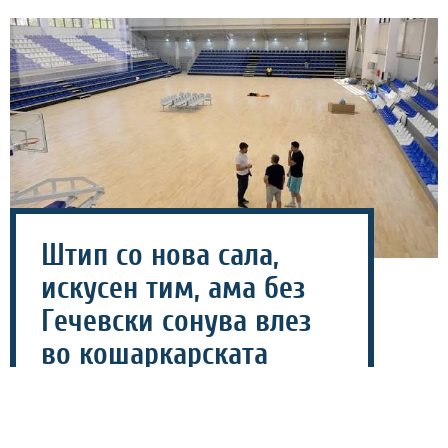
Штип со нова сала,
искусен тим, ама без
Гечевски сонува влез
во кошаркарската
елита!