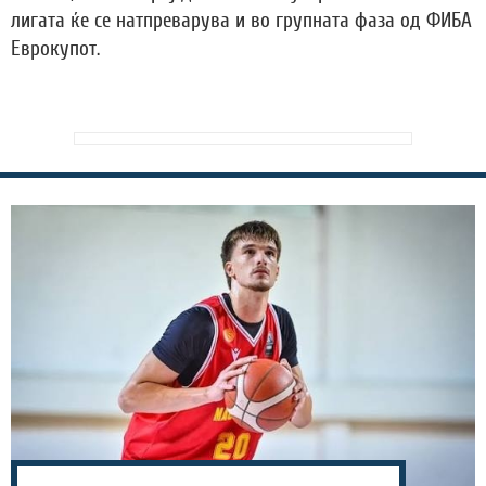
лигата ќе се натпреварува и во групната фаза од ФИБА
Еврокупот.