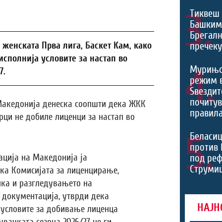
3.
Тиквеш 
Башким
Брегалн
пречек
 женската Прва лига, Баскет Кам, како
исполнија условите за настап во
4.
Мурињо
7.
режим 
Ѕвездит
почитув
Македонија денеска соопшти дека ЖКК
правила
рци не добиле лиценци за настап во
5.
Беласиц
против 
под реф
ција на Македонија ја
Струмиц
ка Комисијата за лиценцирање,
пка и разгледувањето на
 документација, утврди дека
НАЈН
, условите за добивање лиценца