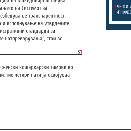
ција на Македонија останува
ЧЕЛСИ 
ањето на Системот за
41 ФУД
безбедување транспарентност,
 и исполнување на утврдените
истративни стандарди за
те натпреварувања“, стои во
те женски кошаркарски тимови во
, тие четири пати ја освојуваа