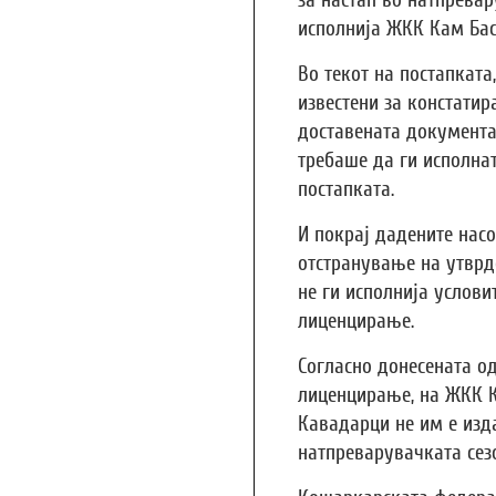
за настап во натпревар
исполнија ЖКК Кам Бас
Во текот на постапката
известени за констатир
доставената документац
требаше да ги исполна
постапката.
И покрај дадените насо
отстранување на утврд
не ги исполнија услови
лиценцирање.
Согласно донесената о
лиценцирање, на ЖКК К
Кавадарци не им е изд
натпреварувачката сезо