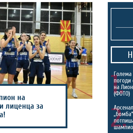
Н
1.
Голема 
погоди 
на Лио
(ФОТО)
пион на
и лиценца за
2.
Арсенал
а!
„бомба
потпиш
шампио