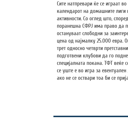
Сите натпревари ќе се играат во
календарот на домашните лиги 
активности. Со оглед што, споре
поранешна СФРЈ има право да пр
остануваат слободни за заинтер
цена од најмалку 25.000 евра. О
трет односно четврти претставн
подготвени клубови да го подне
специјалната покана. ТФТ веќе с
се уште е во игра за евентуален
ако не се оствари тоа би се при