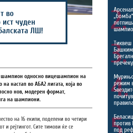
2.
Арсенал
т во
„бомба
 ист чуден
потпиш
шампио
балската ЛШ!
3.
Тиквеш 
Башким
Брегалн
пречек
4.
те шампион односно вицешампион на
Мурињо
режим 
 на настап во АБА2 лигата, која во
Ѕвездит
елосно нов, модерен формат,
почитув
ига на шампиони.
правила
5.
Беласиц
ество на 16 екипи, поделени во четири
против 
т и рејтингот. Сите тимови ќе се
под реф