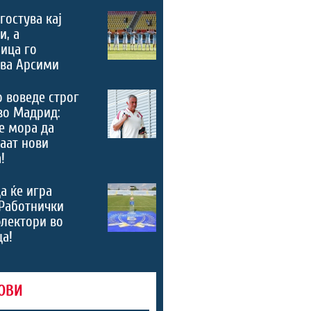
гостува кај
и, а
ица го
ува Арсими
 воведе строг
во Мадрид:
е мора да
аат нови
!
а ќе игра
Работнички
лектори во
а!
ОВИ