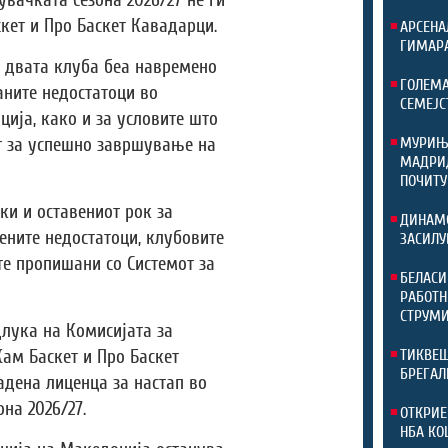
увачката сезона 2026/27 не ги
кет и Про Баскет Кавадарци.
АРСЕНА
ГИМАР
, двата клуба беа навремено
ГОЛЕМА
аните недостатоци во
СЕМЕЈС
ија, како и за условите што
МУРИЊО
т за успешно завршување на
МАДРИД
ПОЧИТУ
ки и оставениот рок за
ДИНАМО
ените недостатоци, клубовите
ЗАСИЛУ
те пропишани со Системот за
БЕЛАСИ
РАБОТН
СТРУМИ
длука на Комисијата за
ТИКВЕШ
ам Баскет и Про Баскет
БРЕГАЛ
адена лиценца за настап во
на 2026/27.
ОТКРИЕ
НБА КО