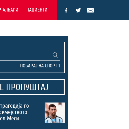
ЕЧАЛБАРИ
ПАЦИЕНТИ
Е ПРОПУШТАЈ
трагедија го
семејството
нел Меси