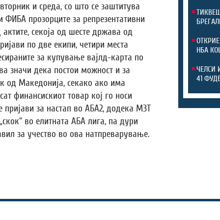
 вторник и среда, со што се заштитува
ТИКВЕШ
и ФИБА прозорците за репрезентативни
БРЕГАЛ
д актите, секоја од шесте држава од
ОТКРИЕ
ијави по две екипи, четири места
НБА КО
есираните за купување вајлд-карта по
ва значи дека постои можност и за
ЧЕЛСИ 
41 ФУД
ик од Македонија, секако ако има
сат финансискиот товар кој го носи
е пријави за настап во АБА2, додека МЗТ
 „скок“ во елитната АБА лига, па дури
јавил за учество во ова натпреварување.