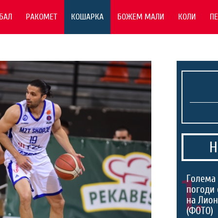
БАЛ
РАКОМЕТ
КОШАРКА
БОЖЕМ МАЛИ
КОЛИ
П
Н
1.
Голема 
погоди 
на Лио
(ФОТО)