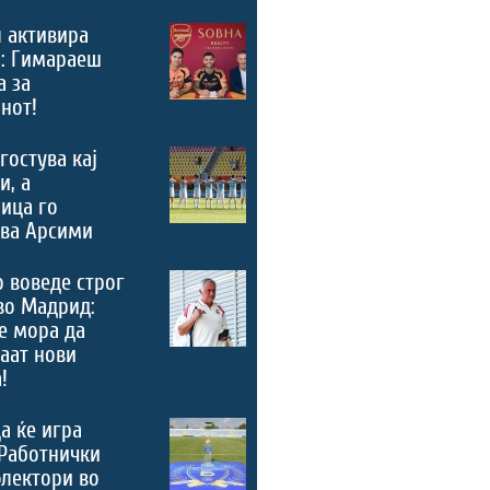
 активира
“: Гимараеш
а за
нот!
гостува кај
и, а
ица го
ува Арсими
 воведе строг
во Мадрид:
е мора да
аат нови
!
а ќе игра
Работнички
лектори во