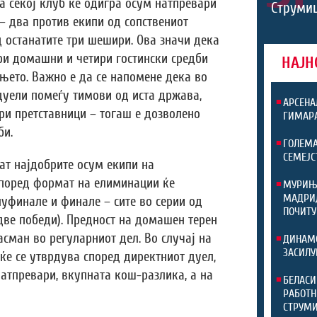
 а секој клуб ќе одигра осум натпревари
Струмиц
 – два против екипи од сопствениот
 останатите три шешири. Ова значи дека
ири домашни и четири гостински средби
НАЈН
њето. Важно е да се напомене дека во
дуели помеѓу тимови од иста држава,
АРСЕНА
ири претставници – тогаш е дозволено
ГИМАР
би.
ГОЛЕМА
СЕМЕЈС
ат најдобрите осум екипи на
според формат на елиминации ќе
МУРИЊО
МАДРИД
уфинале и финале – сите во серии од
ПОЧИТУ
две победи). Предност на домашен терен
асман во регуларниот дел. Во случај на
ДИНАМО
ЗАСИЛУ
ќе се утврдува според директниот дуел,
атпревари, вкупната кош-разлика, а на
БЕЛАСИ
РАБОТН
СТРУМИ