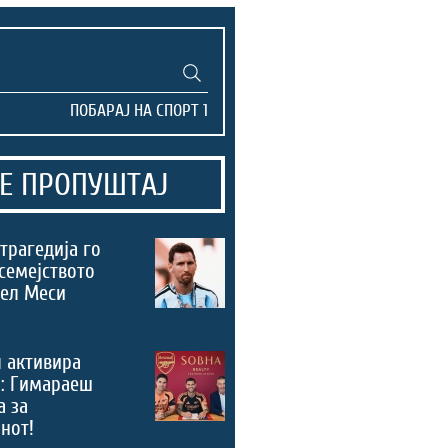
Е ПРОПУШТАЈ
трагедија го
семејството
нел Меси
 активира
“: Гимараеш
а за
нот!