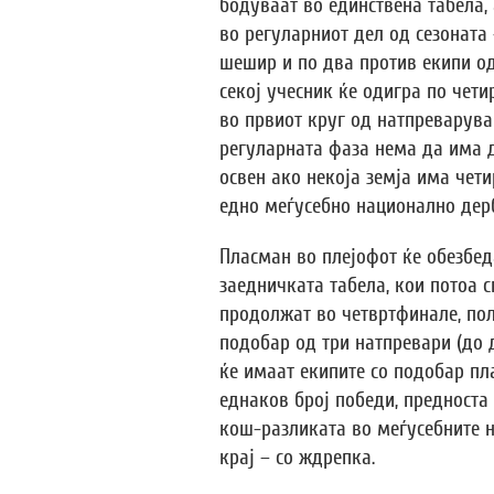
бодуваат во единствена табела,
во регуларниот дел од сезоната
шешир и по два против екипи од
секој учесник ќе одигра по чет
во првиот круг од натпреварува
регуларната фаза нема да има 
освен ако некоја земја има чет
едно меѓусебно национално дер
Пласман во плејофот ќе обезбед
заедничката табела, кои потоа 
продолжат во четвртфинале, пол
подобар од три натпревари (до 
ќе имаат екипите со подобар пл
еднаков број победи, предноста 
кош-разликата во меѓусебните н
крај – со ждрепка.