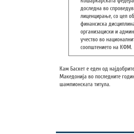
Кошаркарската федера
доследна во спроведув
лиценцирање, со цел о
финансиска дисциплина
организациски и админ
учество во национални
соопштението на КФМ.
Кам Баскет е еден од најдобри
Македонија во последните години
шампионската титула.