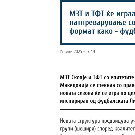
МЗТ и ТФТ ќе играа
натпреварување со
формат како - фуд
19 јуни 2025 - 17:49
МЗТ Скопје и ТФТ со епитети
Македонија се стекнаа со право
новата сезона ќе се игра по ц
инспириран од фудбалската Л
Новата структура предвидува уч
групи (шешири) според квалитето