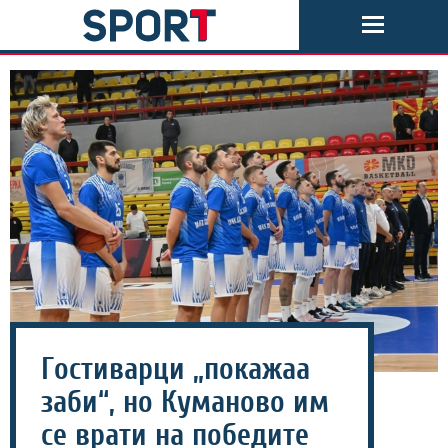
Гостиварци „покажаа
заби“, но Куманово им
се врати на победите