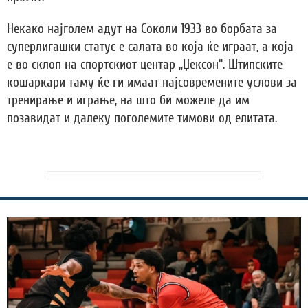
Некако најголем адут на Соколи 1933 во борбата за
суперлигашки статус е салата во која ќе играат, а која
е во склоп на спортскиот центар „Џексон“. Штипските
кошаркари таму ќе ги имаат најсовремените услови за
тренирање и играње, на што би можеле да им
позавидат и далеку поголемите тимови од елитата.