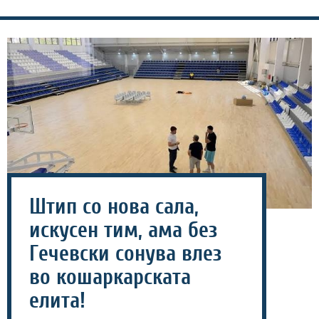
Штип со нова сала,
искусен тим, ама без
Гечевски сонува влез
во кошаркарската
елита!