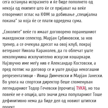
сега останува испразнето и ќе биде пополнето од
некоја од екипите што ќе се пријават на веќе
отворениот оглас на КФМ за добивање „специјална
покана“ за која ќе се плати одредена сума.
„Соколите“ веќе го имаат договорено поранешниот
македонски селектор, Марјан Србиновски, за нов
тренер, а се очекува дресот на овој клуб, покрај
ветеранот Никола Караколев, да го облечат уште
неколкумина исклучително искусни кошаркари.
Најзвучно име меѓу нив е Александар Костовски, а
пред потпис на договор се и уште двајца некогашни
репрезентативци - Ивица Димчевски и Марјан Јанески.
Во улога на спортски директор беше споменуван
легендарниот Тодор Гечевски (прочитај
ТУКА
), но тоа
повеќе не е опција, што значи дека популарниот Тоше
дефинитивно нема да биде дел од новиот штипски
проект.