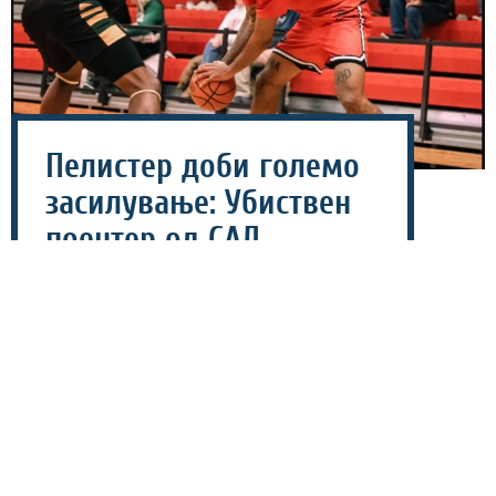
Пелистер доби големо
засилување: Убиствен
поентер од САД
пристигна во Битола!
06 август 2026 - 10:13
Екипата на Пелистер продолжува со засилувањето
на ростерот за новата сезона, откако денеска потврди