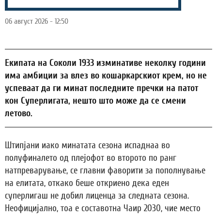
06 август 2026 - 12:50
Екипата на Соколи 1933 изминативе неколку години
има амбиции за влез во кошаркарскиот крем, но не
успеваат да ги минат последните пречки на патот
кон Суперлигата, нешто што може да се смени
летово.
Штипјани иако минатата сезона испаднаа во
полуфиналето од плејофот во второто по ранг
натпреварување, се главни фаворити за пополнување
на елитата, откако беше откриено дека еден
суперлигаш не добил лиценца за следната сезона.
Неофицијално, тоа е составотна Чаир 2030, чие место