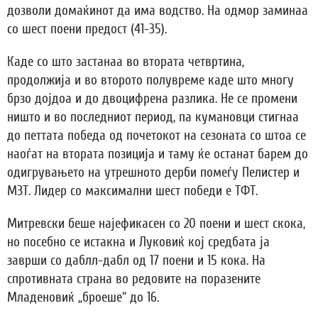
дозволи домаќинот да има водство. На одмор заминаа
со шест поени предост (41-35).
Каде со што застанаа во втората четвртина,
продолжија и во второто полувреме каде што многу
брзо дојдоа и до двоцифрена разлика. Не се промени
ништо и во последниот период, па кумановци стигнаа
до петтата победа од почетокот на сезоната со штоа се
наоѓат на втората позиција и таму ќе останат барем до
одигрувањето на утрешното дерби помеѓу Пелистер и
МЗТ. Лидер со максимални шест победи е ТФТ.
Митревски беше најефикасен со 20 поени и шест скока,
но посебно се истакна и Луковиќ кој средбата ја
заврши со даблл-дабл од 17 поени и 15 кока. На
спротивната страна во редовите на поразените
Младеновиќ „броеше“ до 16.