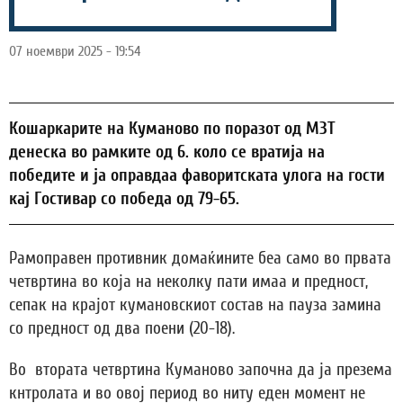
07 ноември 2025 - 19:54
Кошаркарите на Куманово по поразот од МЗТ
денеска во рамките од 6. коло се вратија на
победите и ја оправдаа фаворитската улога на гости
кај Гостивар со победа од 79-65.
Рамоправен противник домаќините беа само во првата
четвртина во која на неколку пати имаа и предност,
сепак на крајот кумановскиот состав на пауза замина
со предност од два поени (20-18).
Во втората четвртина Куманово започна да ја презема
кнтролата и во овој период во ниту еден момент не