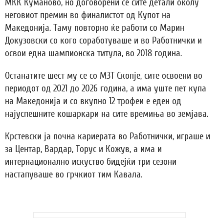
МКК Куманово, но договорени се сите детали околу
неговиот премин во финалистот од Купот на
Македонија. Таму повторно ќе работи со Марин
Докузовски со кого соработуваше и во Работнички и
освои една шампионска титула, во 2018 година.
Останатите шест му се со МЗТ Скопје, сите освоени во
периодот од 2021 до 2026 година, а има уште пет купа
на Македонија и со вкупно 12 трофеи е еден од
најуспешните кошаркари на сите времиња во земјава.
Крстевски ја почна кариерата во Работнички, играше и
за Центар, Вардар, Торус и Кожув, а има и
интернационално искуство бидејќи три сезони
настапуваше во грчкиот тим Кавала.