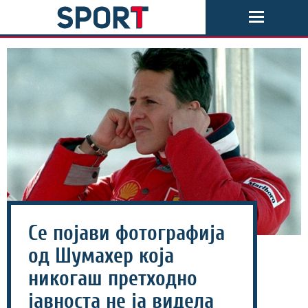
Се појави фотографија
од Шумахер која
никогаш претходно
јавноста не ја видела