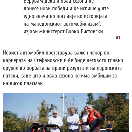
Верувам дека и оваа сезона ќе
донесе нови победи и ќе испише уште
едно значајно поглавје во историјата
на македонскиот автомобилизам“,
изјави министерот Борко Ристовски.
Новиот автомобил претставува важен чекор во
кариерата на Стефановски и ќе биде неговото главно
оружје во борбата за врвни резултати на европските
патеки, каде што и оваа сезона ќе има амбиции за
највисок пласман.