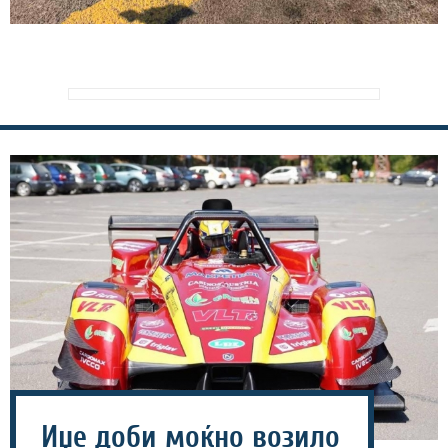
Иџе доби моќно возило