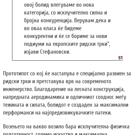
овој болид влегуваме во нова
категорија, со исклучително силна и
бројна конкуренција. Верувам дека и
во оваа класа ќе бидеме
конкурентни и ќе се бориме за нови
подиуми на европските ридски трки“,
изјави Стефановски.
Прототипот со кој ќе настапува е специјално развиен за
ридски трки и претставува врв на современото
инженерство. Благодарение на лесната конструкција,
напредната аеродинамика и одличниот сооднос меѓу
тежината и силата, болидот е создаден за максимални
перформанси на најпредизвикувачките патеки.
Возењето на вакво возило бара исклучителна физичка
подготвеност, големо искуство и максимална