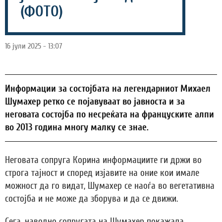
(ФОТО)
16 јули 2025 - 13:07
Информации за состојбата на легендарниот Михаел
Шумахер ретко се појавуваат во јавноста и за
неговата состојба по несреќата на француските алпи
во 2013 година многу малку се знае.
Неговата сопруга Корина информациите ги држи во
строга тајност и според изјавите на оние кои имале
можност да го видат, Шумахер се наоѓа во вегетативна
состојба и не може да зборува и да се движи.
Сега, наводно сопругата на Шумахер покажала