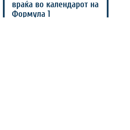
враќа во календарот на
Формула 1
01 август 2026 - 11:38
Една од најпознатите европски патеки би можела
повторно да стане дел од календарот на Формула 1.
Според најновите информации, раководството на
патеката во Хокенхајм веќе започнало разговори со
челниците на шампионатот околу можноста за
враќање на Големата награда на Германија.
Извршниот директор на Формула 1, Стефано
Доменикали, потврди дека иницијативата дошла токму