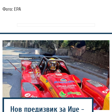
Фото: EPA
Нов предизвик за Иџе -