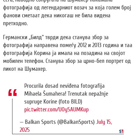
фотографија од легендарниот возач за која голем број
фанови сметаат дека никогаш не била видена
претходно.
Германски „Билд“ тврди дека станува збор за
фотографија направена помеѓу 2012 и 2013 година и таа
фотографија Корина ја имала на позадина на својот
мобилен телефон. Станува збор за црно-бел портрет од
ликот на Шумахер.
Procurila dosad neviđena fotografija
Mihaela Šumahera! Trenutak nepažnje
supruge Korine (foto BILD)
pic.twitter.com/U0y5AUMKup
— Balkan Sports (@BalkanSports)
July 15,
2025