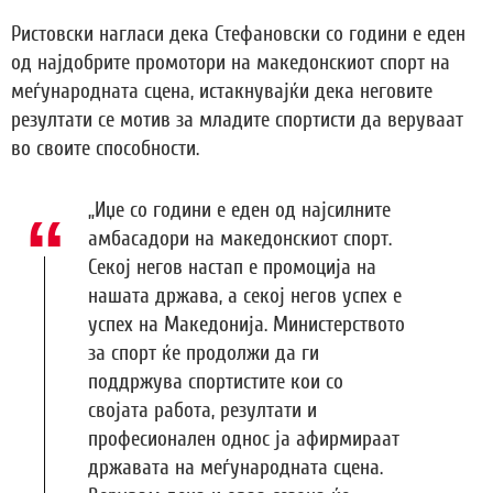
Ристовски нагласи дека Стефановски со години е еден
од најдобрите промотори на македонскиот спорт на
меѓународната сцена, истакнувајќи дека неговите
резултати се мотив за младите спортисти да веруваат
во своите способности.
„Иџе со години е еден од најсилните
амбасадори на македонскиот спорт.
Секој негов настап е промоција на
нашата држава, а секој негов успех е
успех на Македонија. Министерството
за спорт ќе продолжи да ги
поддржува спортистите кои со
својата работа, резултати и
професионален однос ја афирмираат
државата на меѓународната сцена.