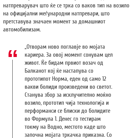
натпреварувач што ќе се трка со ваков тип на возило
на официјални меѓународни натпревари, што
претставува значаен момент за домашниот
автомобилизам.
„Отворам ново поглавје во мојата
кариера. За овој момент сонувам цел
живот. Ќе бидам првиот возач од
Балканот кој ќе настапува со
прототипот Норма, еден од само 12
вакви болиди произведени во светот.
Станува збор за исклучително моќно
возило, прототип чија технологија и
перформанси се блиски до болидите
во Формула 1. Денес го тестирам
токму на Водно, местото каде што
започна мојата тркачка приказна. Со