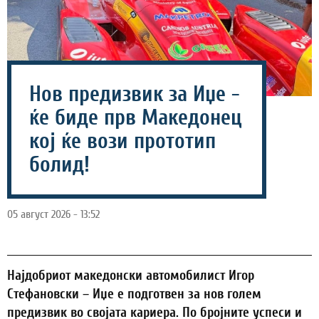
Нов предизвик за Иџе -
ќе биде прв Македонец
кој ќе вози прототип
болид!
05 август 2026 - 13:52
Најдобриот македонски автомобилист Игор
Стефановски – Иџе е подготвен за нов голем
предизвик во својата кариера. По бројните успеси и