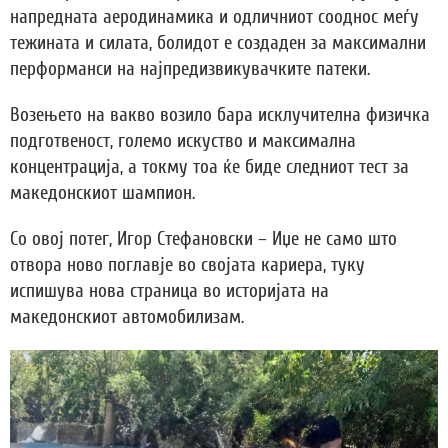
напредната аеродинамика и одличниот сооднос меѓу
тежината и силата, болидот е создаден за максимални
перформанси на најпредизвикувачките патеки.
Возењето на вакво возило бара исклучителна физичка
подготвеност, големо искуство и максимална
концентрација, а токму тоа ќе биде следниот тест за
македонскиот шампион.
Со овој потег, Игор Стефановски – Иџе не само што
отвора ново поглавје во својата кариера, туку
испишува нова страница во историјата на
македонскиот автомобилизам.