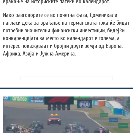
враќање на историските патеки во календарот.
Иако разговорите се во почетна фаза, Доменикали
нагласи дека за враќање на германската трка ќе бидат
потребни значителни финансиски инвестиции, бидејќи
конкуренцијата за место во календарот е голема, а
интерес покажуваат и бројни други земји од Европа,
Африка, Азија и Јужна Америка.