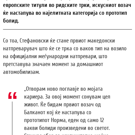
европските титули во ридските трки, искусниот возач
ќе настапува во најелитната категорија со прототип
болид.
Со тоа, Стефановски ќе стане првиот македонски
натпреварувач што ќе се трка со ваков тип на возило
на официјални меѓународни натпревари, што
претставува значаен момент за домашниот
автомобилизам.
„Отворам ново поглавје во мојата
кариера. За овој момент сонувам цел
живот. Ќе бидам првиот возач од
Балканот кој ќе настапува со
прототипот Норма, еден од само 12
вакви болиди произведени во светот.