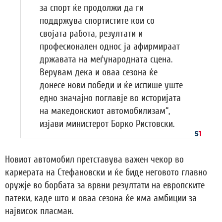
за спорт ќе продолжи да ги
поддржува спортистите кои со
својата работа, резултати и
професионален однос ја афирмираат
државата на меѓународната сцена.
Верувам дека и оваа сезона ќе
донесе нови победи и ќе испише уште
едно значајно поглавје во историјата
на македонскиот автомобилизам“,
изјави министерот Борко Ристовски.
Новиот автомобил претставува важен чекор во
кариерата на Стефановски и ќе биде неговото главно
оружје во борбата за врвни резултати на европските
патеки, каде што и оваа сезона ќе има амбиции за
највисок пласман.