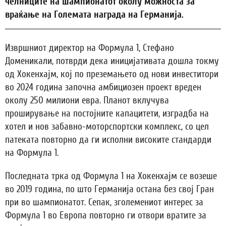
челниците на шампионатот околу можноста за
враќање на Големата награда на Германија.
Извршниот директор на Формула 1, Стефано
Доменикали, потврди дека иницијативата дошла токму
од Хокенхајм, кој по преземањето од нови инвеститори
во 2024 година започна амбициозен проект вреден
околу 250 милиони евра. Планот вклучува
проширување на постојните капацитети, изградба на
хотел и нов забавно-моторспортски комплекс, со цел
патеката повторно да ги исполни високите стандарди
на Формула 1.
Последната трка од Формула 1 на Хокенхајм се возеше
во 2019 година, по што Германија остана без свој Гран
при во шампионатот. Сепак, зголемениот интерес за
Формула 1 во Европа повторно ги отвори вратите за