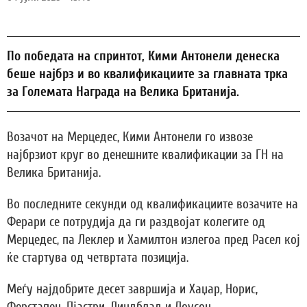
По победата на спринтот, Кими Антонели денеска
беше најбрз и во квалификациите за главната трка
за Големата Награда на Велика Британија.
Возачот на Мерцедес, Кими Антонели го извозе
најбрзиот круг во денешните квалификации за ГН на
Велика Британија.
Во последните секунди од квалификациите возачите на
Ферари се потрудија да ги раздвојат колегите од
Мерцедес, па Леклер и Хамилтон излегоа пред Расел кој
ќе стартува од четвртата позиција.
Меѓу најдобрите десет завршија и Хаџар, Норис,
Ферстапен, Пјастри, Линдблад и Лоусон.