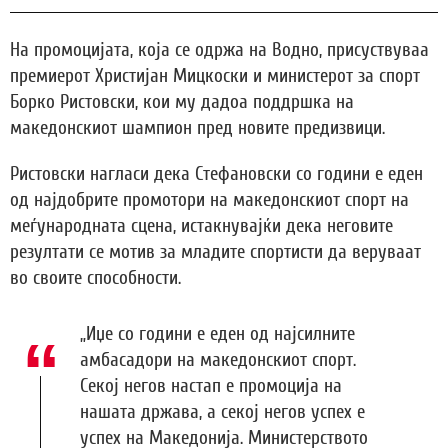
На промоцијата, која се одржа на Водно, присуствуваа
премиерот Христијан Мицкоски и министерот за спорт
Борко Ристовски, кои му дадоа поддршка на
македонскиот шампион пред новите предизвици.
Ристовски нагласи дека Стефановски со години е еден
од најдобрите промотори на македонскиот спорт на
меѓународната сцена, истакнувајќи дека неговите
резултати се мотив за младите спортисти да веруваат
во своите способности.
„Иџе со години е еден од најсилните
амбасадори на македонскиот спорт.
Секој негов настап е промоција на
нашата држава, а секој негов успех е
успех на Македонија. Министерството