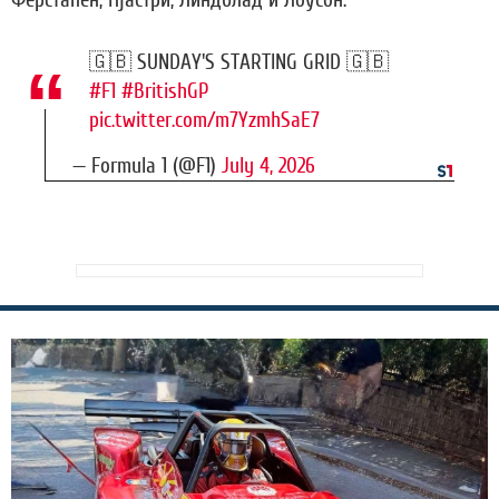
🇬🇧 SUNDAY'S STARTING GRID 🇬🇧
#F1
#BritishGP
pic.twitter.com/m7YzmhSaE7
— Formula 1 (@F1)
July 4, 2026