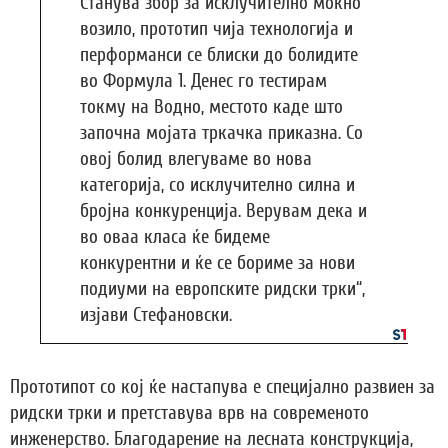
Станува збор за исклучително моќно
возило, прототип чија технологија и
перформанси се блиски до болидите
во Формула 1. Денес го тестирам
токму на Водно, местото каде што
започна мојата тркачка приказна. Со
овој болид влегуваме во нова
категорија, со исклучително силна и
бројна конкуренција. Верувам дека и
во оваа класа ќе бидеме
конкурентни и ќе се бориме за нови
подиуми на европските ридски трки“,
изјави Стефановски.
Прототипот со кој ќе настапува е специјално развиен за
ридски трки и претставува врв на современото
инженерство. Благодарение на лесната конструкција,