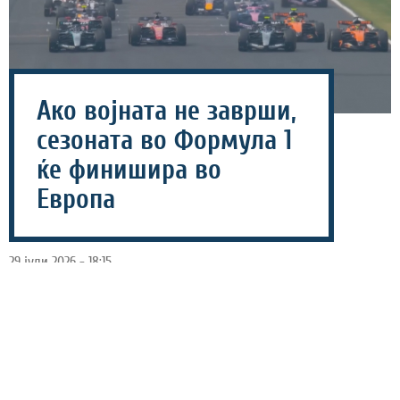
Ако војната не заврши,
сезоната во Формула 1
ќе финишира во
Европа
29 јули 2026 - 18:15
Извршниот директор на Формула 1, Стефано
Доменикали, откри дека постои резервен план
доколку поради безбедносната ситуација на