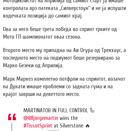
Мотоциклистот на Априлија од самиот старт ја имаше
контролата врз патеката „Силверстоун“ и не ја испушти
водечката позиција до самиот крај.
Ова за него беше трета победа во спринт трките од
Мото ГП шампионатот оваа сезона.
Второто место му припадна на Аи Огура од Трекхаус, а
последното место на подиумот беше резервирано за
Марко Безеки од Априлија.
Марк Маркез комплетно потфрли на спринтот, возачот
на Дукати имаше проблеми со задната гума и на
крајот заврши на деветтото место.
MARTINATOR IN FULL CONTROL 🦾
@88jorgemartin
wins the
#TissotSprint
at Silverstone 🔥