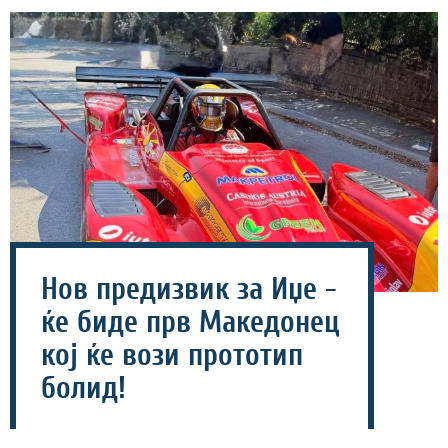
Нов предизвик за Иџе -
ќе биде прв Македонец
кој ќе вози прототип
болид!