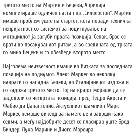
третото место на Мартин и Бецеки, Априлија
комплетираше одличен настап на „Силверстон“. Мартин
имаше проблем уште на стартот, кога поради техничка
непријатност со системот за подигнување на
мотоциклот ја загуби првата позиција. Сепак, брзо се
врати во посакуваниот ритам, а во средината од трката
го мина Бецеки и го обезбеди второто место.
Најголема неизвесност имаше во битката за последната
позиција на подиумот. Алекс Маркес во неколку
наврати го нападна Бецеки, но Италијанецот издржа и
го задржа третото место. Toj на крајот мораше да се
задоволи со четвртата позиција, пред Педро Акоста и
Фабио ди Џанантонио. Актуелниот шампион Марк
Маркес немаше викенд за паметење и заврши како
седми, а меѓу најдобрите десет се пласираа уште Бред
Биндер, Лука Марини и Диого Мореира.