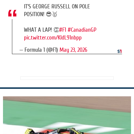
IT'S GEORGE RUSSELL ON POLE
POSITION! 😎🥇
WHAT A LAP! 👏
#F1
#CanadianGP
pic.twitter.com/KIdL91nbpp
— Formula 1 (@F1)
May 23, 2026