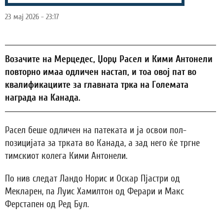
23 мај 2026 - 23:17
Возачите на Мерцедес, Џорџ Расел и Кими Антонели
повторно имаа одличен настап, и тоа овој пат во
квалификациите за главната трка на Големата
награда на Канада.
Расел беше одличен на патеката и ја освои пол-
позицијата за трката во Канада, а зад него ќе тргне
тимскиот колега Кими Антонели.
По нив следат Ландо Норис и Оскар Пјастри од
Мекларен, па Луис Хамилтон од Ферари и Макс
Ферстапен од Ред Бул.