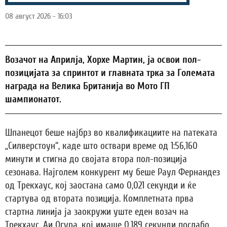
08 август 2026 - 16:03
Возачот на Априлја, Хорхе Мартин, ја освои пол-
позицијата за спринтот и главната трка за Големата
награда на Велика Британија во Мото ГП
шампионатот.
Шпанецот беше најбрз во квалификациите на патеката
„Силверстоун“, каде што оствари време од 1:56,160
минути и стигна до својата втора пол-позиција
сезонава. Најголем конкурент му беше Раул Фернандез
од Трекхаус, кој заостана само 0,021 секунди и ќе
стартува од втората позиција. Комплетната прва
стартна линија ја заокружи уште еден возач на
Трекхаус, Аи Огура, кој имаше 0,189 секунди послабо