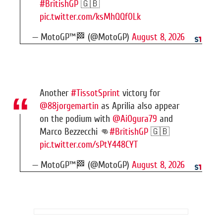
#BritishGP
🇬🇧
pic.twitter.com/ksMhQQf0Lk
— MotoGP™🏁 (@MotoGP)
August 8, 2026
Another
#TissotSprint
victory for
@88jorgemartin
as Aprilia also appear
on the podium with
@AiOgura79
and
Marco Bezzecchi 👊
#BritishGP
🇬🇧
pic.twitter.com/sPtY448CYT
— MotoGP™🏁 (@MotoGP)
August 8, 2026