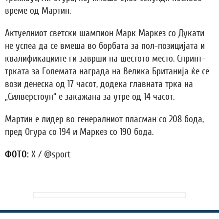
време од Мартин.
Актуелниот светски шампион Марк Маркез со Дукати
не успеа да се вмеша во борбата за пол-позицијата и
квалификациите ги заврши на шестото место. Спринт-
трката за Големата награда на Велика Британија ќе се
вози денеска од 17 часот, додека главната трка на
„Силверстоун“ е закажана за утре од 14 часот.
Мартин е лидер во генералниот пласман со 208 бода,
пред Огура со 194 и Маркез со 190 бода.
ФОТО:
X / @sport