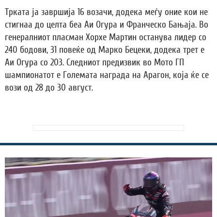
Трката ја завршија 16 возачи, додека меѓу оние кои не
стигнаа до целта беа Аи Огура и Франческо Бањаја. Во
генералниот пласман Хорхе Мартин останува лидер со
240 бодови, 31 повеќе од Марко Бецеки, додека трет е
Аи Огура со 203. Следниот предизвик во Мото ГП
шампионатот е Големата награда на Арагон, која ќе се
вози од 28 до 30 август.