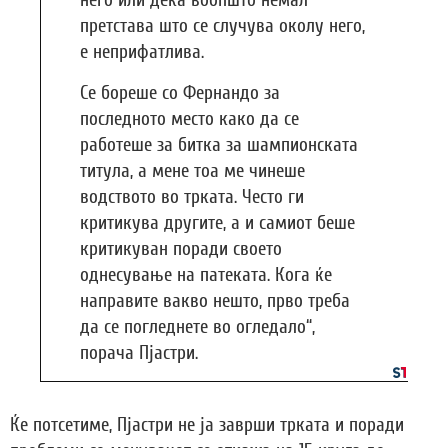
него или дека воопшто немал
претстава што се случува околу него,
е неприфатлива.
Се бореше со Фернандо за
последното место како да се
работеше за битка за шампионската
титула, а мене тоа ме чинеше
водството во трката. Често ги
критикува другите, а и самиот беше
критикуван поради своето
однесување на патеката. Кога ќе
направите вакво нешто, прво треба
да се погледнете во огледало“,
порача Пјастри.
Ќе потсетиме, Пјастри не ја заврши трката и поради