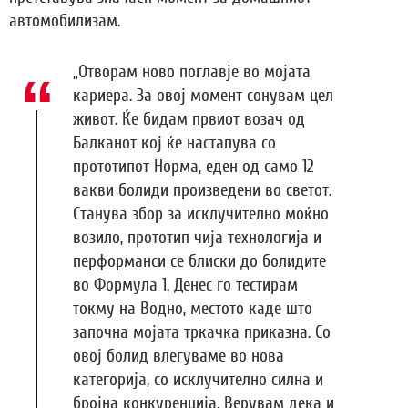
автомобилизам.
„Отворам ново поглавје во мојата
кариера. За овој момент сонувам цел
живот. Ќе бидам првиот возач од
Балканот кој ќе настапува со
прототипот Норма, еден од само 12
вакви болиди произведени во светот.
Станува збор за исклучително моќно
возило, прототип чија технологија и
перформанси се блиски до болидите
во Формула 1. Денес го тестирам
токму на Водно, местото каде што
започна мојата тркачка приказна. Со
овој болид влегуваме во нова
категорија, со исклучително силна и
бројна конкуренција. Верувам дека и