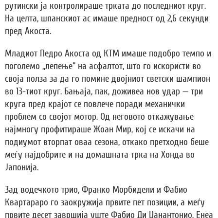
рутински ја контролираше трката до последниот круг.
На целта, шпанскиот ас имаше предност од 2,6 секунди
пред Акоста.
Младиот Педро Акоста од КТМ имаше подобро темпо и
поголемо „лепење“ на асфалтот, што го искористи во
своја полза за да го помине двојниот светски шампион
во 13-тиот круг. Бањаја, пак, доживеа нов удар — три
круга пред крајот се повлече поради механички
проблем со својот мотор. Од неговото откажување
најмногу профитираше Жоан Мир, кој се искачи на
подиумот вторпат оваа сезона, откако претходно беше
меѓу најдобрите и на домашната трка на Хонда во
Јапонија.
Зад водечкото трио, Франко Морбидели и Фабио
Квартараро го заокружија првите пет позиции, а меѓу
првите десет завршија уште Фабио Ди Џанантонио, Енеа