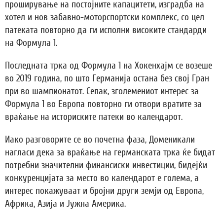
проширување на постојните капацитети, изградба на
хотел и нов забавно-моторспортски комплекс, со цел
патеката повторно да ги исполни високите стандарди
на Формула 1.
Последната трка од Формула 1 на Хокенхајм се возеше
во 2019 година, по што Германија остана без свој Гран
при во шампионатот. Сепак, зголемениот интерес за
Формула 1 во Европа повторно ги отвори вратите за
враќање на историските патеки во календарот.
Иако разговорите се во почетна фаза, Доменикали
нагласи дека за враќање на германската трка ќе бидат
потребни значителни финансиски инвестиции, бидејќи
конкуренцијата за место во календарот е голема, а
интерес покажуваат и бројни други земји од Европа,
Африка, Азија и Јужна Америка.