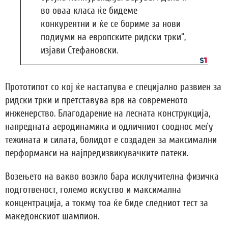
во оваа класа ќе бидеме
конкурентни и ќе се бориме за нови
подиуми на европските ридски трки“,
изјави Стефановски.
Прототипот со кој ќе настапува е специјално развиен за
ридски трки и претставува врв на современото
инженерство. Благодарение на лесната конструкција,
напредната аеродинамика и одличниот сооднос меѓу
тежината и силата, болидот е создаден за максимални
перформанси на најпредизвикувачките патеки.
Возењето на вакво возило бара исклучителна физичка
подготвеност, големо искуство и максимална
концентрација, а токму тоа ќе биде следниот тест за
македонскиот шампион.