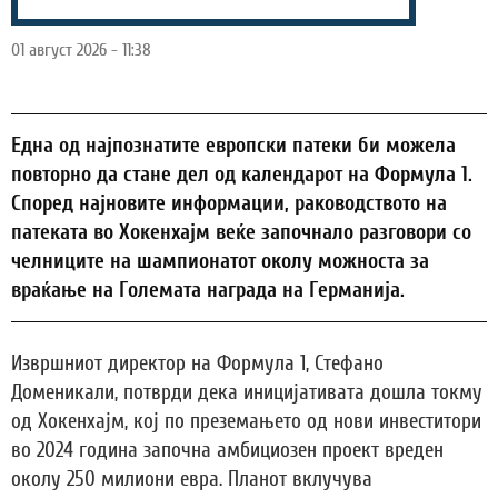
01 август 2026 - 11:38
Една од најпознатите европски патеки би можела
повторно да стане дел од календарот на Формула 1.
Според најновите информации, раководството на
патеката во Хокенхајм веќе започнало разговори со
челниците на шампионатот околу можноста за
враќање на Големата награда на Германија.
Извршниот директор на Формула 1, Стефано
Доменикали, потврди дека иницијативата дошла токму
од Хокенхајм, кој по преземањето од нови инвеститори
во 2024 година започна амбициозен проект вреден
околу 250 милиони евра. Планот вклучува