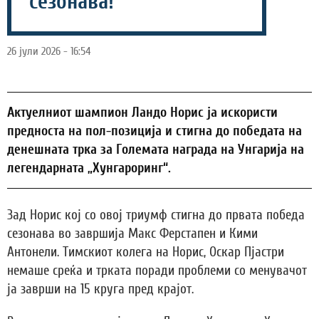
сезонава!
26 јули 2026 - 16:54
Aктуелниот шампион Ландо Норис ја искористи
предноста на пол-позиција и стигна до победата на
денешната трка за Големата награда на Унгарија на
легендарната „Хунгароринг“.
Зад Норис кој со овој триумф стигна до првата победа
сезонава во завршија Макс Ферстапен и Кими
Антонели. Тимскиот колега на Норис, Оскар Пјастри
немаше среќа и трката поради проблеми со менувачот
ја заврши на 15 круга пред крајот.