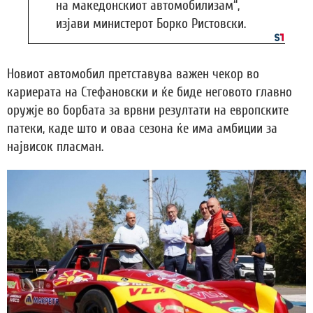
на македонскиот автомобилизам“,
изјави министерот Борко Ристовски.
Новиот автомобил претставува важен чекор во
кариерата на Стефановски и ќе биде неговото главно
оружје во борбата за врвни резултати на европските
патеки, каде што и оваа сезона ќе има амбиции за
највисок пласман.