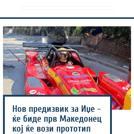
Нов предизвик за Иџе -
ќе биде прв Македонец
кој ќе вози прототип