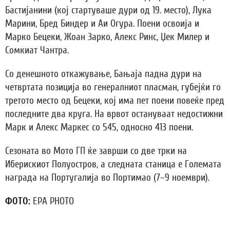
Бастијанини (кој стартуваше дури од 19. место), Лука
Марини, Бред Биндер и Аи Огура. Поени освоија и
Марко Бецеки, Жоан Зарко, Алекс Ринс, Џек Милер и
Сомкиат Чантра.
Со денешното откажување, Бањаја падна дури на
четвртата позиција во генералниот пласман, губејќи го
третото место од Бецеки, кој има пет поени повеќе пред
последните два круга. На врвот остануваат недостижни
Марк и Алекс Маркес со 545, односно 413 поени.
Сезоната во Мото ГП ќе заврши со две трки на
Иберискиот Полуостров, а следната станица е Големата
награда на Португалија во Портимао (7–9 ноември).
ФОТО:
EPA PHOTO