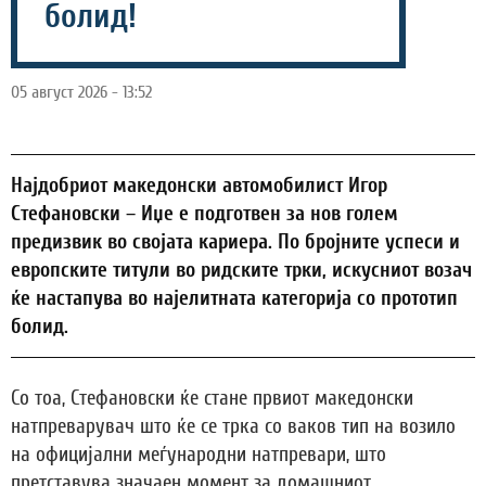
болид!
05 август 2026 - 13:52
Најдобриот македонски автомобилист Игор
Стефановски – Иџе е подготвен за нов голем
предизвик во својата кариера. По бројните успеси и
европските титули во ридските трки, искусниот возач
ќе настапува во најелитната категорија со прототип
болид.
Со тоа, Стефановски ќе стане првиот македонски
натпреварувач што ќе се трка со ваков тип на возило
на официјални меѓународни натпревари, што
претставува значаен момент за домашниот