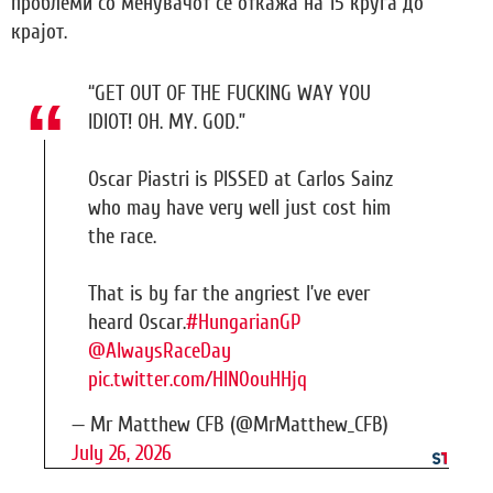
проблеми со менувачот се откажа на 15 круга до
крајот.
“GET OUT OF THE FUCKING WAY YOU
IDIOT! OH. MY. GOD.”
Oscar Piastri is PISSED at Carlos Sainz
who may have very well just cost him
the race.
That is by far the angriest I’ve ever
heard Oscar.
#HungarianGP
@AlwaysRaceDay
pic.twitter.com/HIN0ouHHjq
— Mr Matthew CFB (@MrMatthew_CFB)
July 26, 2026