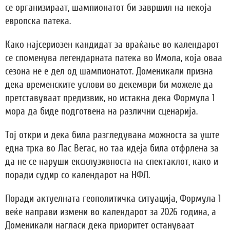
се организираат, шампионатот би завршил на некоја
европска патека.
Како најсериозен кандидат за враќање во календарот
се споменува легендарната патека во Имола, која оваа
сезона не е дел од шампионатот. Доменикали призна
дека временските услови во декември би можеле да
претставуваат предизвик, но истакна дека Формула 1
мора да биде подготвена на различни сценарија.
Тој откри и дека била разгледувана можноста за уште
една трка во Лас Вегас, но таа идеја била отфрлена за
да не се наруши ексклузивноста на спектаклот, како и
поради судир со календарот на НФЛ.
Поради актуелната геополитичка ситуација, Формула 1
веќе направи измени во календарот за 2026 година, а
Доменикали нагласи дека приоритет остануваат