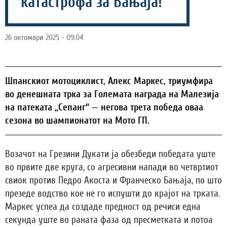
катастрофа за Бањаја!
26 октомври 2025 - 09:04
Шпанскиот мотоциклист, Алекс Маркес, триумфира
во денешната трка за Големата награда на Малезија
на патеката „Сепанг“ — негова трета победа оваа
сезона во шампионатот на Мото ГП.
Возачот на Грезини Дукати ја обезбеди победата уште
во првите две круга, со агресивни напади во четвртиот
свиок против Педро Акоста и Франческо Бањаја, по што
презеде водство кое не го испушти до крајот на трката.
Маркес успеа да создаде предност од речиси една
секунда уште во раната фаза од пресметката и потоа