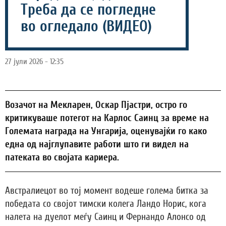
Треба да се погледне
во огледало (ВИДЕО)
27 јули 2026 - 12:35
Возачот на Мекларен, Оскар Пјастри, остро го
критикуваше потегот на Карлос Саинц за време на
Големата награда на Унгарија, оценувајќи го како
една од најглупавите работи што ги видел на
патеката во својата кариера.
Австралиецот во тој момент водеше голема битка за
победата со својот тимски колега Ландо Норис, кога
налета на дуелот меѓу Саинц и Фернандо Алонсо од