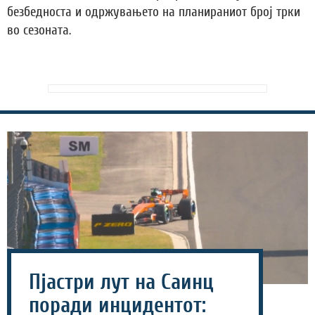
безбедноста и одржувањето на планираниот број трки
во сезоната.
Пјастри лут на Саинц
поради инцидентот: