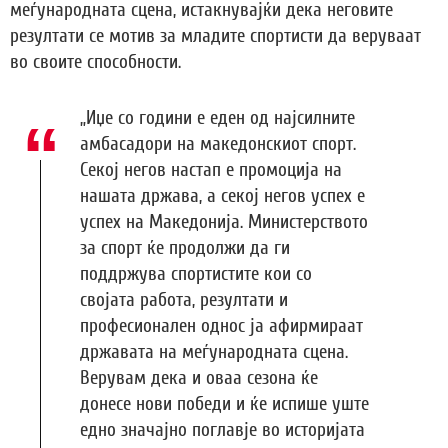
меѓународната сцена, истакнувајќи дека неговите
резултати се мотив за младите спортисти да веруваат
во своите способности.
„Иџе со години е еден од најсилните
амбасадори на македонскиот спорт.
Секој негов настап е промоција на
нашата држава, а секој негов успех е
успех на Македонија. Министерството
за спорт ќе продолжи да ги
поддржува спортистите кои со
својата работа, резултати и
професионален однос ја афирмираат
државата на меѓународната сцена.
Верувам дека и оваа сезона ќе
донесе нови победи и ќе испише уште
едно значајно поглавје во историјата