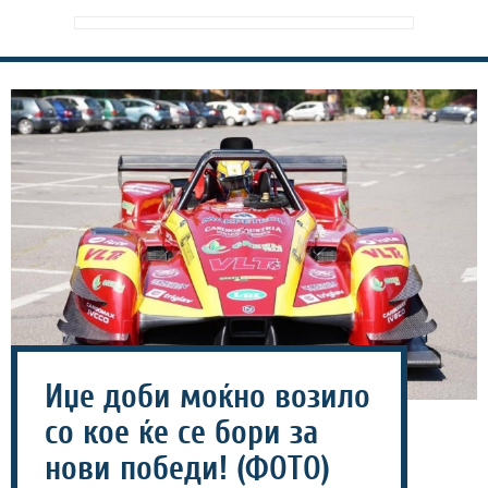
Иџе доби моќно возило
со кое ќе се бори за
нови победи! (ФОТО)