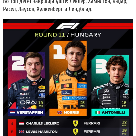
Во топ десет завршија уште: Леклер, Хамилтон, Хаџар,
Расел, Лаусон, Хулкенберг и Линдблад.