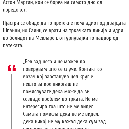
Астон Мартин, кои се бореа на самото дно од
поредокот.
Пјастри се обиде да го претекне помладиот од двајцата
Шпанци, но Саинц се врати на тркачката линија и удри
во болидот на Мекларен, оттурнувајќи го надвор од
патеката.
„Бев зад него и не можев да
поверувам што се случи. Контакт со
возач кој заостанува цел круг е
нешто за кое никогаш не
помислувате дека може да ви
создаде проблем во трката. Не ме
интересира тоа што не ме видел.
Самата помисла дека не ме видел,
дека никој не му кажал дека сум зад