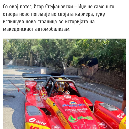
Со овој потег, Игор Стефановски – Иџе не само што
отвора ново поглавје во својата кариера, туку
испишува нова страница во историјата на
македонскиот автомобилизам.