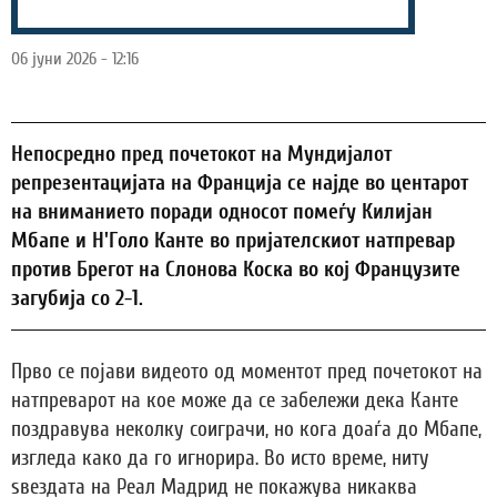
06 јуни 2026 - 12:16
Непосредно пред почетокот на Мундијалот
репрезентацијата на Франција се најде во центарот
на вниманието поради односот помеѓу Килијан
Мбапе и Н'Голо Канте во пријателскиот натпревар
против Брегот на Слонова Коска во кој Французите
загубија со 2-1.
Прво се појави видеото од моментот пред почетокот на
натпреварот на кое може да се забележи дека Канте
поздравува неколку соиграчи, но кога доаѓа до Мбапе,
изгледа како да го игнорира. Во исто време, ниту
ѕвездата на Реал Мадрид не покажува никаква