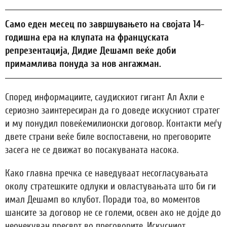
Само еден месец по завршувањето на својата 14-
годишна ера на клупата на француската
репрезентација, Дидие Дешамп веќе доби
примамлива понуда за нов ангажман.
Според информациите, саудискиот гигант Ал Ахли е
сериозно заинтересиран да го доведе искусниот стратег
и му понудил повеќемилионски договор. Контакти меѓу
двете страни веќе биле воспоставени, но преговорите
засега не се движат во посакуваната насока.
Како главна пречка се наведуваат несогласувањата
околу стратешките одлуки и овластувањата што би ги
имал Дешамп во клубот. Поради тоа, во моментов
шансите за договор не се големи, освен ако не дојде до
неочекуван пресврт во преговорите. Искусниот