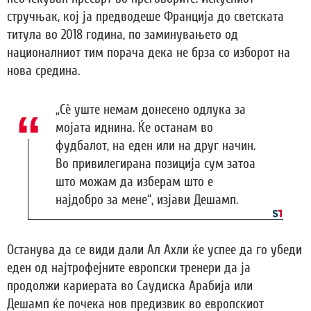
стручњак, кој ја предводеше Франција до светската
титула во 2018 година, по заминувањето од
националниот тим порача дека не брза со изборот на
нова средина.
„Сè уште немам донесено одлука за
мојата иднина. Ќе останам во
фудбалот, на еден или на друг начин.
Во привилегирана позиција сум затоа
што можам да изберам што е
најдобро за мене“, изјави Дешамп.
Останува да се види дали Ал Ахли ќе успее да го убеди
еден од најтрофејните европски тренери да ја
продолжи кариерата во Саудиска Арабија или
Дешамп ќе почека нов предизвик во европскиот