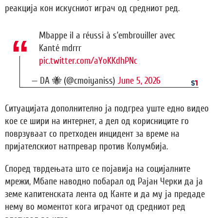
реакција кон искусниот играч од средниот ред.
Mbappe il a réussi à s’embrouiller avec
Kanté mdrrr
pic.twitter.com/aYoKKdhPNc
— DA 🐝 (@cmoiyaniss)
June 5, 2026
Ситуацијата дополнително ја подгреа уште едно видео
кое се шири на интернет, а дел од корисниците го
поврзуваат со претходен инцидент за време на
пријателскиот натпревар против Колумбија.
Според тврдењата што се појавија на социјалните
мрежи, Мбапе наводно побарал од Рајан Черки да ја
земе капитенската лента од Канте и да му ја предаде
нему во моментот кога играчот од средниот ред