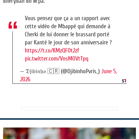
влегувал во игра.
Vous pensez que ça a un rapport avec
cette vidéo de Mbappé qui demande à
Cherki de lui donner le brassard porté
par Kanté le jour de son anniversaire ?
https://t.co/KMzQFOt2zf
pic.twitter.com/VnsM0VtTpq
— 𝔇𝔧𝔦𝔟𝔦𝔫𝔥𝔬 🇨🇷 (@DjibinhoPvris_)
June 5,
2026