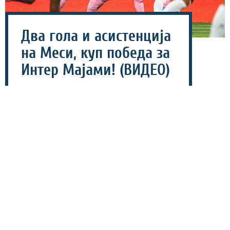
Два гола и асистенција
на Меси, куп победа за
Интер Мајами! (ВИДЕО)
06 август 2026 - 07:40
Интер Мајами со 4-2 го победи мексиканскиот тим
Атлетико Сан Луис, главна ѕвезда на теренот беше
Лионел Меси.
Мексиканците поведоа со гол на Родригез уште во
четвртата минута, а потоа на сцена стапи Меси.