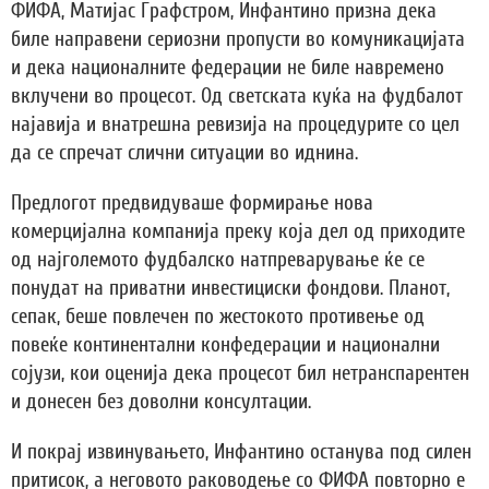
ФИФА, Матијас Графстром, Инфантино призна дека
биле направени сериозни пропусти во комуникацијата
и дека националните федерации не биле навремено
вклучени во процесот. Од светската куќа на фудбалот
најавија и внатрешна ревизија на процедурите со цел
да се спречат слични ситуации во иднина.
Предлогот предвидуваше формирање нова
комерцијална компанија преку која дел од приходите
од најголемото фудбалско натпреварување ќе се
понудат на приватни инвестициски фондови. Планот,
сепак, беше повлечен по жестокото противење од
повеќе континентални конфедерации и национални
сојузи, кои оценија дека процесот бил нетранспарентен
и донесен без доволни консултации.
И покрај извинувањето, Инфантино останува под силен
притисок, а неговото раководење со ФИФА повторно е