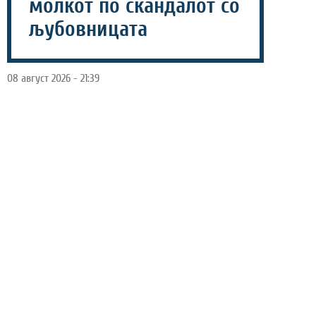
молкот по скандалот со
љубовницата
08 август 2026 - 21:39
„Телеграф“ објави дека Европската фудбалска унија
(УЕФА) ис
платила голема сума пари на жена со која
Џани Инфантино наводно имал афера, но сега
пристигна реакција и од првиот човек на Светската
фудбалска федерација (ФИФА).
Портпаролот на ФИФА ја сподели реакцијата на
Инфантино, кој ги отфрли обвинувањата против него.
„Претседателот Инфантино ги отфрла сите обвинувања,