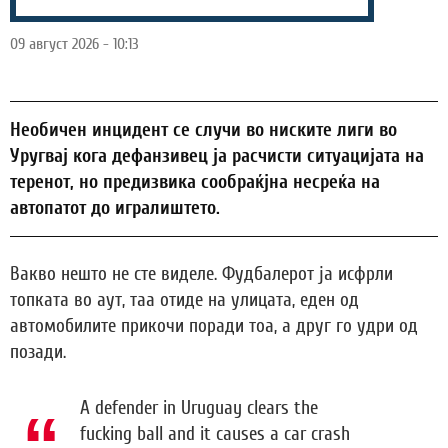
09 август 2026 - 10:13
Необичен инцидент се случи во ниските лиги во
Уругвај кога дефанзивец ја расчисти ситуацијата на
теренот, но предизвика сообраќјна несреќа на
автопатот до игралиштето.
Вакво нешто не сте виделе. Фудбалерот ја исфрли
топката во аут, таа отиде на улицата, еден од
автомобилите прикочи поради тоа, а друг го удри од
позади.
A defender in Uruguay clears the
fucking ball and it causes a car crash