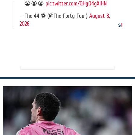
😭😭😭
pic.twitter.com/QHgQ4gXIHN
— The 44 ⚽️ (@The_Forty_Four)
August 8,
2026