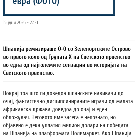
евра (ФОТО)
15 јуни 2026 - 22:31
Шпанија ремизираше 0-0 со Зеленортските Острово
во првото коло од Групата Х на Светското првенство
во една од најголемите сензации во историјата на
Светското првенство.
Покрај тоа што ги доведоа шпанските навивачи до
очај, фантастично дисциплинираните играчи од малата
африканска држава доведоа до очај и еден
обложувач. Неговото име засега е непознато, но
објавено е дека уплатил милион долари на победата
на Шпанија на платформата Полимаркет. Ако Шпанија