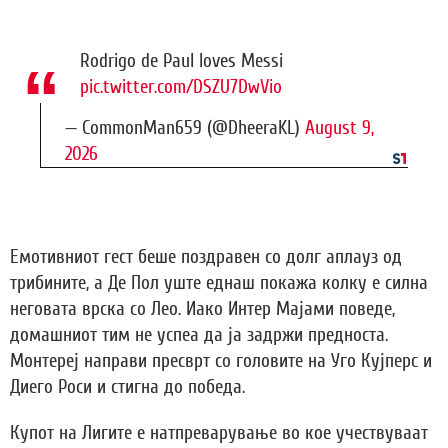
Rodrigo de Paul loves Messi
pic.twitter.com/DSZU7DwVio
— CommonMan659 (@DheeraKL)
August 9,
2026
Емотивниот гест беше поздравен со долг аплауз од
трибините, а Де Пол уште еднаш покажа колку е силна
неговата врска со Лео. Иако Интер Мајами поведе,
домашниот тим не успеа да ја задржи предноста.
Монтереј направи пресврт со головите на Уго Кујперс и
Диего Роси и стигна до победа.
Купот на Лигите е натпреварување во кое учествуваат