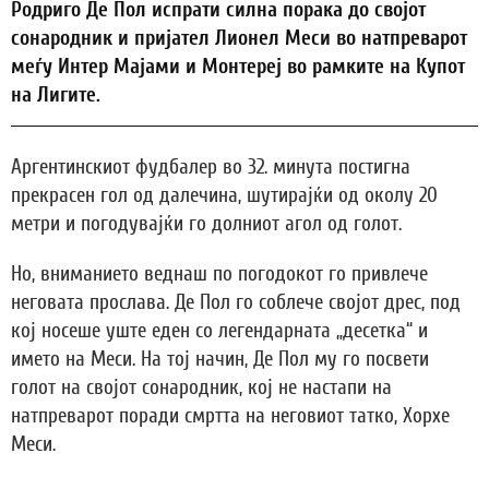
Родриго Де Пол испрати силна порака до својот
сонародник и пријател Лионел Меси во натпреварот
меѓу Интер Мајами и Монтереј во рамките на Купот
на Лигите.
Аргентинскиот фудбалер во 32. минута постигна
прекрасен гол од далечина, шутирајќи од околу 20
метри и погодувајќи го долниот агол од голот.
Но, вниманието веднаш по погодокот го привлече
неговата прослава. Де Пол го соблече својот дрес, под
кој носеше уште еден со легендарната „десетка“ и
името на Меси. На тој начин, Де Пол му го посвети
голот на својот сонародник, кој не настапи на
натпреварот поради смртта на неговиот татко, Хорхе
Меси.