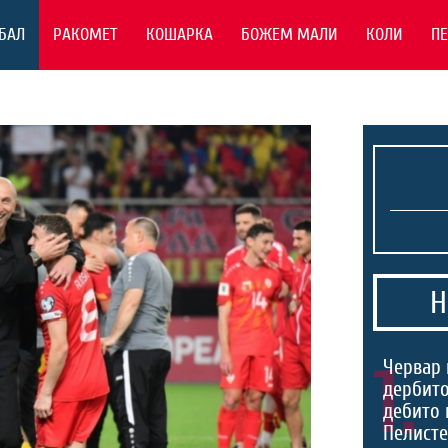
БАЛ
РАКОМЕТ
КОШАРКА
БОЖЕМ МАЛИ
КОЛИ
П
Н
1.
Червар 
дербито
дебито 
Пелист