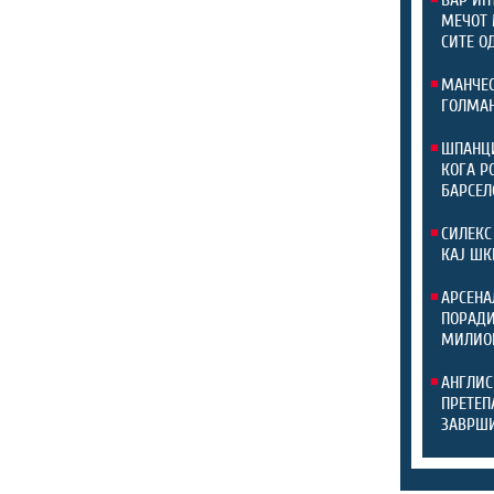
МЕЧОТ 
СИТЕ О
МАНЧЕС
ГОЛМАН
ШПАНЦИ
КОГА Р
БАРСЕЛ
СИЛЕКС
КАЈ ШК
АРСЕНА
ПОРАДИ
МИЛИО
АНГЛИС
ПРЕТЕП
ЗАВРШИ