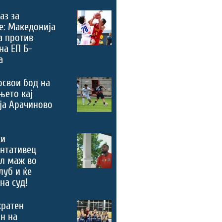
аз за
е: Македонија
а против
на ЕП Б-
а
освои бод на
њето кај
ја Арачиново
ки
нтативец
ал маж во
луб и ќе
на суд!
кратен
н на