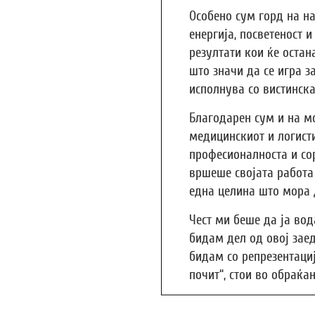
Особено сум горд на н
енергија, посветеност 
резултати кои ќе остан
што значи да се игра з
исполнува со вистинска
Благодарен сум и на мо
медицинскиот и логист
професионалноста и сор
вршеше својата работа 
една целина што мора д
Чест ми беше да ја вод
бидам дел од овој заед
бидам со репрезентаци
почит“, стои во обраќа