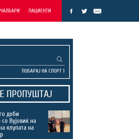
ЕЧАЛБАРИ
ПАЦИЕНТИ
Е ПРОПУШТАЈ
го доби
 со Вујовиќ на
на клупата на
ер