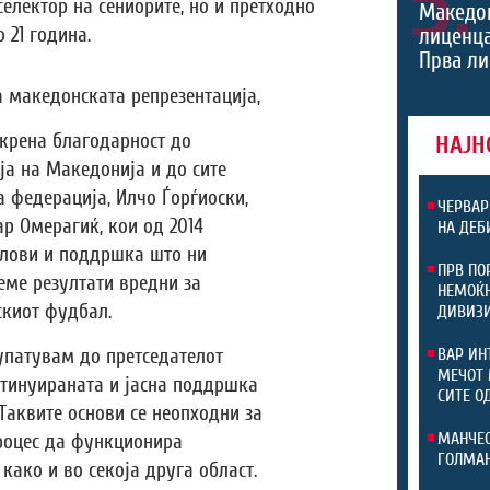
5.
селектор на сениорите, но и претходно
Македон
 21 година.
лиценца
Прва ли
 македонската репрезентација,
скрена благодарност до
НАЈН
а на Македонија и до сите
 федерација, Илчо Ѓорѓиоски,
ЧЕРВАР
р Омерагиќ, кои од 2014
НА ДЕБ
слови и поддршка што ни
ПРВ ПО
еме резултати вредни за
НЕМОЌН
скиот фудбал.
ДИВИЗ
упатувам до претседателот
ВАР ИН
МЕЧОТ 
тинуираната и јасна поддршка
СИТЕ О
Таквите основи се неопходни за
МАНЧЕС
роцес да функционира
ГОЛМАН
 како и во секоја друга област.