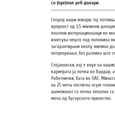
со (пре)пол џеб долари.
Според наши извори, тој потпиш
вредност од 3,5 милиони долари
платени интернационалци во мом
изнесува нешто под половина м
загарантирани околу милион дол
потценување, без разлика што ст
Стојановски, кој е внук на наши
кариерата ја почна во Вардар, а
Работнички, Хата во ОАЕ. Минат
на 25 меча постигна осум голови
шампионат го почна пеколно со 
меча од бугарското првенство.