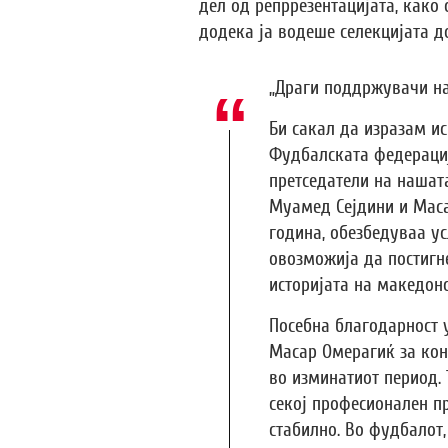
дел од репррезентацијата, како 
додека ја водеше селекцијата до
„Драги поддржувачи на
Би сакал да изразам и
Фудбалската федерациј
претседатели на нашата
Муамед Сејдини и Маса
година, обезбедуваа у
овозможија да постигн
историјата на македон
Посебна благодарност 
Масар Омерагиќ за кон
во изминатиот период. 
секој професионален п
стабилно. Во фудбалот,