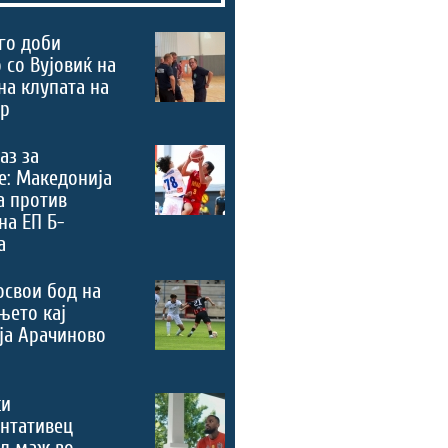
го доби
 со Вујовиќ на
на клупата на
ер
аз за
е: Македонија
а против
на ЕП Б-
а
освои бод на
њето кај
ја Арачиново
ки
нтативец
ал маж во