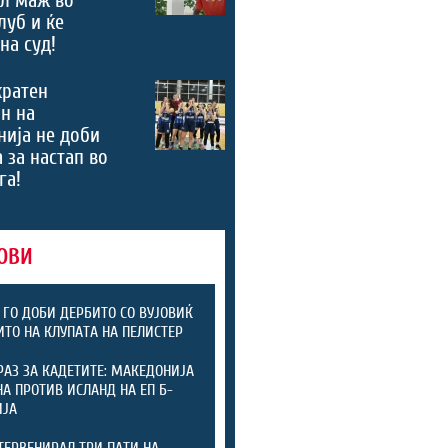
луб и ќе
на суд!
кратен
н на
ија не доби
 за настап во
га!
ОВИ
 ГО ДОБИ ДЕРБИТО СО ВУЈОВИЌ
ИТО НА КЛУПАТА НА ПЕЛИСТЕР
РАЗ ЗА КАДЕТИТЕ: МАКЕДОНИЈА
А ПРОТИВ ИСЛАНД НА ЕП Б-
ИЈА
ТЕРВЕНИРАЛ ТРИ ПАТИ НА