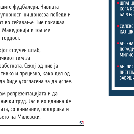
ШПАНЦИ
ашите фудбалери. Нивната
КОГА Р
и упорност ни донесоа победи и
БАРСЕЛ
ат во сеќавање. Тие покажаа
СИЛЕКС
а Македонија и тоа ме
КАЈ ШК
 гордост.
АРСЕНА
ПОРАДИ
јот стручен штаб,
МИЛИО
ичкиот тим за
аботката. Секој од нив ја
АНГЛИС
ПРЕТЕП
тивко и прецизно, како дел од
ЗАВРШИ
а биде усогласена за да успее.
ам репрезентацијата и да
нички труд. Јас и во иднина ќе
јата, со внимание, поддршка и
њето на Милевски.