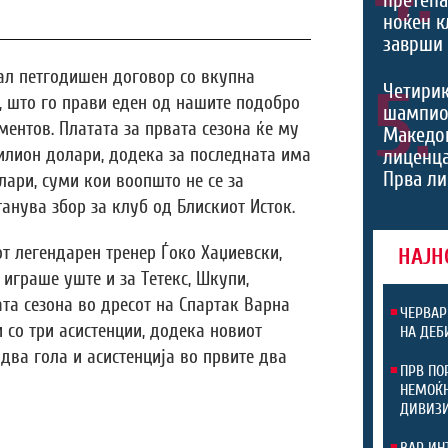
ноќен к
заврши 
ал петгодишен договор со вкупна
5.
Четири
, што го прави еден од нашите подобро
шампио
ентов. Платата за првата сезона ќе му
Македон
илион долари, додека за последната има
лиценца
Прва ли
ари, суми кои воопшто не се за
анува збор за клуб од Блискиот Исток.
от легендарен тренер Ѓоко Хаџиевски,
НАЈН
 играше уште и за Тетекс, Шкупи,
ата сезона во дресот на Спартак Варна
ЧЕРВАР
 со три асистенции, додека новиот
НА ДЕБ
два гола и асистенција во првите два
ПРВ ПО
НЕМОЌН
ДИВИЗ
ВАР ИН