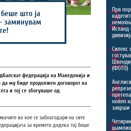
2.
Прв пор
 беше што ја
кадетит
- заминувам
немоќн
Исланд 
те!
дивизиј
3.
Силекс 
гостува
Шкенди
(ФОТО)
дбалскат федерација на Македонија и
4.
Англис
 да му биде продолжен договорот на
репрезе
ега и тој се збогуваше од
претеп
ноќен к
заврши 
вачите во кое се заблагодари на сите
Четири
дерацијата за времето додека тој беше
шампио