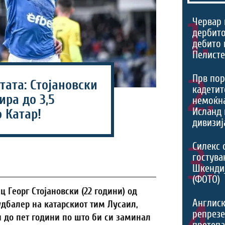
1.
Червар 
дербито
дебито 
Пелист
2.
Прв пор
ата: Стојановски
кадетит
ра до 3,5
немоќн
Исланд 
 Катар!
дивизиј
3.
Силекс 
гостува
Шкенди
(ФОТО)
Георг Стојановски (22 години) од
4.
Англис
дбалер на катарскиот тим Лусаил,
репрезе
 до пет години по што би си заминал
претеп