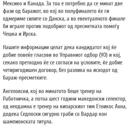
Мексико и Канада. За тоа е потребно да се минат две
фази од баражот, во кој во полуфиналето ќе ги
одмериме силите со Данска, а во евентуалното финале
би играле против подобриот од пресметката помеѓу
Чешка и Ирска.
Нашите информации целат дека кандидатот кој ќе
добие повеќе гласови во Управниот одбор (УО) и кој,
секако претходно ќе се согласи на условите, ќе добие
четиригодишен договор, без разлика на исходот од
бараж-пресметките.
Ангеловски, кој во минатото беше тренер на
Работничка, а потоа шест години македонски селектор,
од неодамна е тренер на кипарскиот тим Етникос Ахна,
додека Седлоски сигурно граби со Вардар кон
шампионската титула.