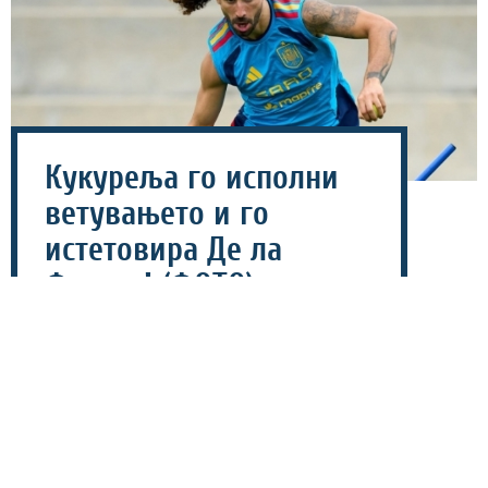
Кукуреља го исполни
ветувањето и го
истетовира Де ла
Фуенте! (ФОТО)
28 јули 2026 - 19:26
Шпанскиот репрезентативец Марк Кукуреља го
истетовира ликот на селекторот Луис Де Ла Фуенте