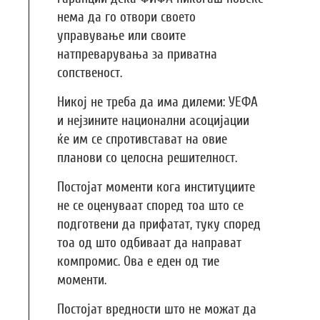
нема да го отвори своето
управување или своите
натпреварувања за приватна
сопственост.
Никој не треба да има дилеми: УЕФА
и нејзините национални асоцијации
ќе им се спротивстават на овие
планови со целосна решителност.
Постојат моменти кога институциите
не се оценуваат според тоа што се
подготвени да прифатат, туку според
тоа од што одбиваат да направат
компромис. Ова е еден од тие
моменти.
Постојат вредности што не можат да