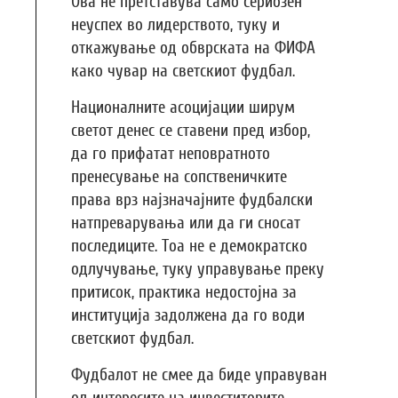
Ова не претставува само сериозен
неуспех во лидерството, туку и
откажување од обврската на ФИФА
како чувар на светскиот фудбал.
Националните асоцијации ширум
светот денес се ставени пред избор,
да го прифатат неповратното
пренесување на сопственичките
права врз најзначајните фудбалски
натпреварувања или да ги сносат
последиците. Тоа не е демократско
одлучување, туку управување преку
притисок, практика недостојна за
институција задолжена да го води
светскиот фудбал.
Фудбалот не смее да биде управуван
од интересите на инвеститорите