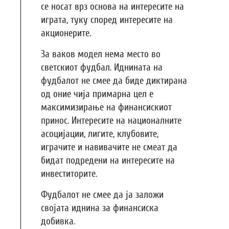
се носат врз основа на интересите на
играта, туку според интересите на
акционерите.
За ваков модел нема место во
светскиот фудбал. Иднината на
фудбалот не смее да биде диктирана
од оние чија примарна цел е
максимизирање на финансискиот
принос. Интересите на националните
асоцијации, лигите, клубовите,
играчите и навивачите не смеат да
бидат подредени на интересите на
инвеститорите.
Фудбалот не смее да ја заложи
својата иднина за финансиска
добивка.