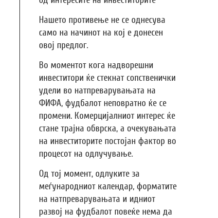
Нашето противење не се однесува
само на начинот на кој е донесен
овој предлог.
Во моментот кога надворешни
инвеститори ќе стекнат сопственички
удели во натпреварувањата на
ФИФА, фудбалот неповратно ќе се
промени. Комерцијалниот интерес ќе
стане трајна обврска, а очекувањата
на инвеститорите постојан фактор во
процесот на одлучување.
Од тој момент, одлуките за
меѓународниот календар, форматите
на натпреварувањата и идниот
развој на фудбалот повеќе нема да