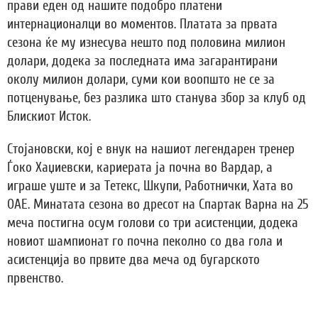
прави еден од нашите подобро платени
интернационалци во моментов. Платата за првата
сезона ќе му изнесува нешто под половина милион
долари, додека за последната има загарантирани
околу милион долари, суми кои воопшто не се за
потценување, без разлика што станува збор за клуб од
Блискиот Исток.
Стојановски, кој е внук на нашиот легендарен тренер
Ѓоко Хаџиевски, кариерата ја почна во Вардар, а
играше уште и за Тетекс, Шкупи, Работнички, Хата во
ОАЕ. Минатата сезона во дресот на Спартак Варна на 25
меча постигна осум голови со три асистенции, додека
новиот шампионат го почна пеколно со два гола и
асистенција во првите два меча од бугарското
првенство.