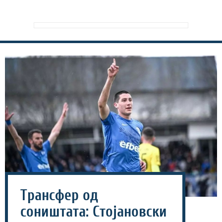
Трансфер од
соништата: Стојановски