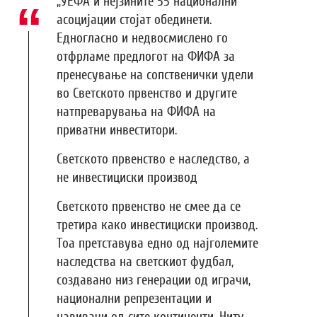
„УЕФА и нејзините 55 национални
асоцијации стојат обединети.
Едногласно и недвосмислено го
отфрламе предлогот на ФИФА за
пренесување на сопственички удели
во Светското првенство и другите
натпреварувања на ФИФА на
приватни инвеститори.
Светското првенство е наследство, а
не инвестициски производ
Светското првенство не смее да се
третира како инвестициски производ.
Тоа претставува едно од најголемите
наследства на светскиот фудбал,
создавано низ генерации од играчи,
национални репрезентации и
навивачи од сите континенти. Ниту