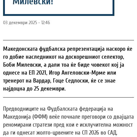
Милевски!
03 декември 2025 - 12:46
Македонската фудбалска репрезентација наскоро ќе
го добие наследникот на доскорешниот селектор,
Боби Милевски, а дали тоа ќе биде човекот кој ја
однесе на ЕП 2021, Игор Ангеловски-Мрме или
тренерот на Вардар, Гоце Седлоски, ќе се знае
најдоцна до 25 декември.
Предводниците на Фудбалската федерација на
Македонија (ФФМ) веќе почнале преговори со двајцата
реномирани стратези пред кои е исклучителна можност
да ги однесат жолто-црвените на СП 2026 во САД,