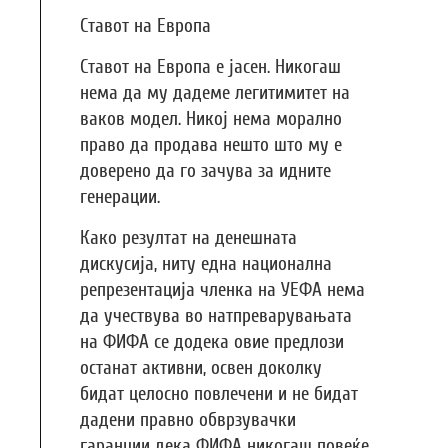
Ставот на Европа
Ставот на Европа е јасен. Никогаш
нема да му дадеме легитимитет на
ваков модел. Никој нема морално
право да продава нешто што му е
доверено да го зачува за идните
генерации.
Како резултат на денешната
дискусија, ниту една национална
репрезентација членка на УЕФА нема
да учествува во натпреварувањата
на ФИФА се додека овие предлози
останат активни, освен доколку
бидат целосно повлечени и не бидат
дадени правно обврзувачки
гаранции дека ФИФА никогаш повеќе