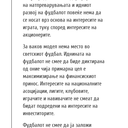
на натпреварувањата и идниот
развој на фудбалот повеќе нема да
се носат врз основа на интересите на
играта, туку според интересите на
акционерите.
За ваков модел нема место во
светскиот фудбал. Иднината на
фудбалот не смее да биде диктирана
од оние чија примарна цел е
максимизирање на финансискиот
принос. Интересите на националните
асоцијации, лигите, клубовите,
играчите и навивачите не смеат да
бидат подредени на интересите на
инвеститорите.
Фудбалот не смее да ја заложи