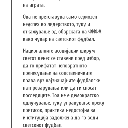
на играта.
Ова не претставува само сериозен
неуспех во лидерството, туку и
откажување од обврската на ФИФА
како чувар на светскиот фудбал.
Националните асоцијации ширум
светот денес се ставени пред избор,
да го прифатат неповратното
пренесување на сопственичките
права врз најзначајните фудбалски
натпреварувања или да ги сносат
последиците. Тоа не е демократско
одлучување, туку управување преку
притисок, практика недостојна за
институција задолжена да го води
светскиот фудбал.