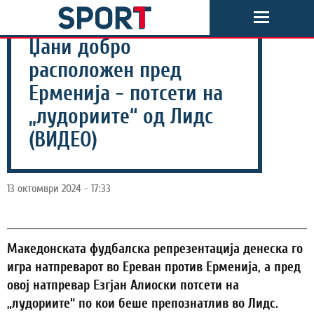
Џани добро
расположен пред
Ерменија - потсети на
„лудориите“ од Лидс
(ВИДЕО)
13 октомври 2024 - 17:33
Maкедонската фудбалска репрезентација денеска го
игра натпреварот во Ереван против Ерменија, а пред
овој натпревар Езгјан Алиоски потсети на
„лудориите“ по кои беше препознатлив во Лидс.