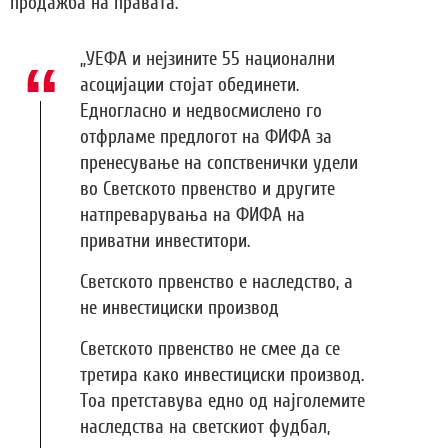
продажба на правата.
„УЕФА и нејзините 55 национални
асоцијации стојат обединети.
Едногласно и недвосмислено го
отфрламе предлогот на ФИФА за
пренесување на сопственички удели
во Светското првенство и другите
натпреварувања на ФИФА на
приватни инвеститори.
Светското првенство е наследство, а
не инвестициски производ
Светското првенство не смее да се
третира како инвестициски производ.
Тоа претставува едно од најголемите
наследства на светскиот фудбал,