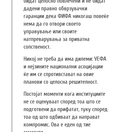
бидат целосно повлечени и не бидат
дадени правно обврзувачки
гаранции дека ФИФА никогаш повеќе
нема да го отвори своето
управување или своите
натпреварувања за приватна
сопственост.
Никој не треба да има дилеми: УЕФА
и нејзините национални асоцијации
ќе им се спротивстават на овие
планови со целосна решителност.
Постојат моменти кога институциите
не се оценуваат според тоа што се
подготвени да прифатат, туку според
тоа од што одбиваат да направат
компромис. Ова е еден од тие