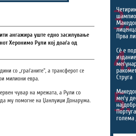
3.
Четири
шампио
Македон
лиценца
сити ангажира уште едно засилување
Прва ли
анот Херонимо Рули кој доаѓа од
4.
Сѐ е по
издание
меѓуна
ракомет
ини со „граѓаните“, а трансферот се
Струга
ри милиони евра.
5.
Македо
ервен чувар на мрежата, а Рули со
меѓу де
 да му помогне на Џанлуиџи Донарума.
најдобр
Португа
голема 