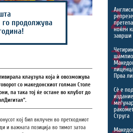
2.
Англис
ушта
репрезе
 го продолжува
претеп
ноќен к
година!
заврши 
3.
Четири
шампио
Македон
лиценца
Прва ли
тивирала клаузула која ѝ овозможува
говорот со македонскиот голман Столе
4.
Сѐ е по
и, па така тој ќе остане во клубот до
издание
олДигитал“.
меѓуна
ракомет
Струга
бонусот кој бил вклучен во претходниот
беди и важната позиција во тимот затоа
Македо