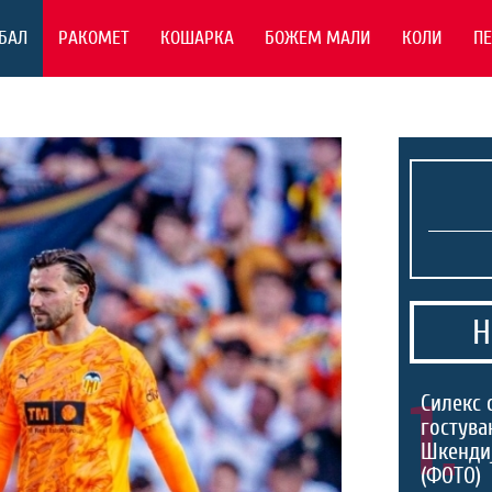
БАЛ
РАКОМЕТ
КОШАРКА
БОЖЕМ МАЛИ
КОЛИ
П
Н
1.
Силекс 
гостува
Шкенди
(ФОТО)