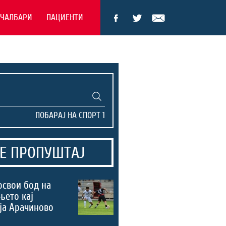
ЕЧАЛБАРИ
ПАЦИЕНТИ
Е ПРОПУШТАЈ
освои бод на
њето кај
ја Арачиново