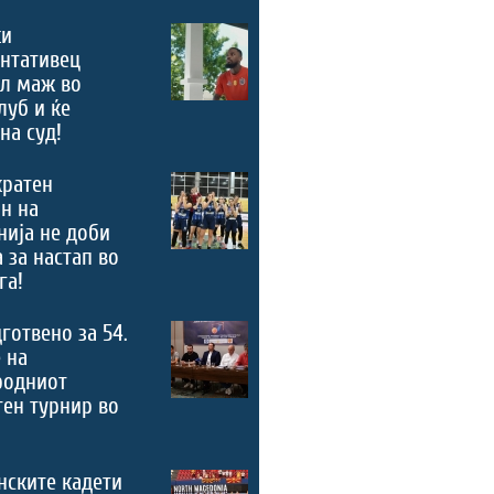
ки
нтативец
ал маж во
луб и ќе
на суд!
кратен
н на
ија не доби
 за настап во
га!
дготвено за 54.
 на
родниот
ен турнир во
нските кадети