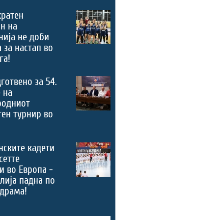
кратен
н на
ија не доби
 за настап во
га!
дготвено за 54.
 на
родниот
ен турнир во
нските кадети
сетте
и во Европа -
лија падна по
драма!