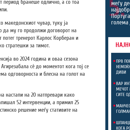
5.
 период бранеше одлично, а со тоа
меѓу де
најдобр
ипи.
Португа
голема 
со македонскиот чувар, туку ја
о да му го продолжи договорот на
т потег тренерот Карлос Корберан и
НАЈН
ко стратешки за тимот.
нсија во 2024 година и оваа сезона
ПРВ ПО
 Агирезабала сè до моментот кога тој се
НЕМОЌН
ДИВИ
ема одговорноста и блесна на голот на
ВАР ИН
МЕЧОТ 
а настапи на 20 натпревари како
СИТЕ О
запишал 52 интервенции, а примил 25
МАНЧЕС
истинско решение меѓу стативите на
ГОЛМАН
ШПАНЦИ
КОГА Р