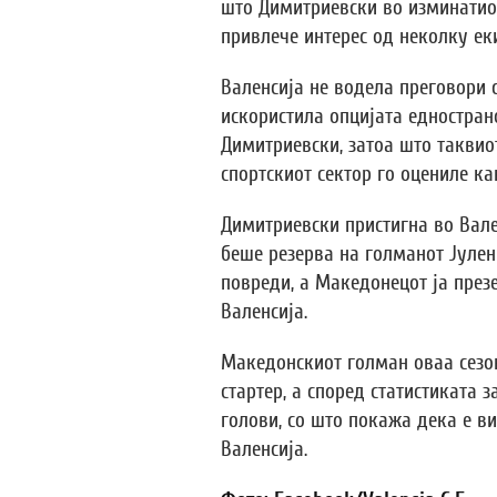
што Димитриевски во изминатиот
привлече интерес од неколку ек
Валенсија не водела преговори 
искористила опцијата едностран
Димитриевски, затоа што таквио
спортскиот сектор го оцениле ка
Димитриевски пристигна во Вале
беше резерва на голманот Јулен
повреди, а Македонецот ја през
Валенсија.
Македонскиот голман оваа сезон
стартер, а според статистиката 
голови, со што покажа дека е в
Валенсија.