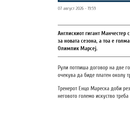
07 август 2026 - 19:59
Англискиот гигант Манчестер 
за новата сезона, а тоа е голм
Олимпик Марсеј.
Рули потпиша договор на две год
очекува да биде платен околу т
Тренерот Енцо Мареска доби рез
неговото големо искуство треба