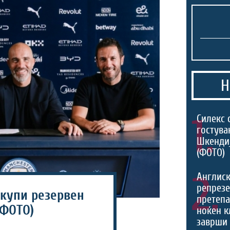
Н
1.
Силекс 
гостува
Шкенди
(ФОТО)
2.
Англис
репрезе
 купи резервен
претеп
(ФОТО)
ноќен к
заврши 