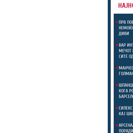
НАЈН
ПРВ ПО
НЕМОЌН
ДИВИ
ВАР ИН
МЕЧОТ 
СИТЕ О
МАНЧЕС
ГОЛМАН
ШПАНЦИ
КОГА Р
БАРСЕЛ
СИЛЕКС
КАЈ ШК
АРСЕНА
ПОРАДИ