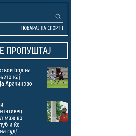
Е ПРОПУШТАЈ
освои бод на
њето кај
ја Арачиново
ки
нтативец
ал маж во
луб и ќе
на суд!