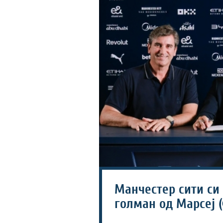
Манчестер сити си
голман од Марсеј 