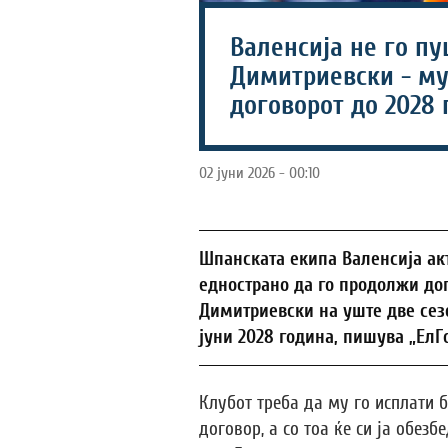
Валенсија не го п
Димитриевски - му
договорот до 2028 
02 јуни 2026 - 00:10
Шпанската екипа Валенсија ак
еднострано да го продолжи до
Димитриевски на уште две сезон
јуни 2028 година, пишува „ЕлГ
Клубот треба да му го исплати 
договор, а со тоа ќе си ја обез